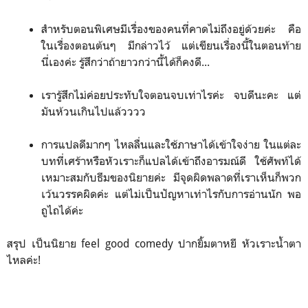
สำหรับตอนพิเศษมีเรื่องของคนที่คาดไม่ถึงอยู่ด้วยค่ะ คือ
ในเรื่องตอนต้นๆ มีกล่าวไว้ แต่เขียนเรื่องนี้ในตอนท้าย
นี่เองค่ะ รู้สึกว่าถ้ายาวกว่านี้ได้ก็คงดี...
เรารู้สึกไม่ค่อยประทับใจตอนจบเท่าไรค่ะ จบดีนะคะ แต่
มันห้วนเกินไปแล้วววว
การแปลดีมากๆ ไหลลื่นและใช้ภาษาได้เข้าใจง่าย ในแต่ละ
บทที่เศร้าหรือหัวเราะก็แปลได้เข้าถึงอารมณ์ดี ใช้ศัพท์ได้
เหมาะสมกับธีมของนิยายค่ะ มีจุดผิดพลาดที่เราเห็นก็พวก
เว้นวรรคผิดค่ะ แต่ไม่เป็นปัญหาเท่าไรกับการอ่านนัก พอ
ถูไถได้ค่ะ
สรุป เป็นนิยาย feel good comedy ปากยิ้มตาหยี หัวเราะน้ำตา
ไหลค่ะ!