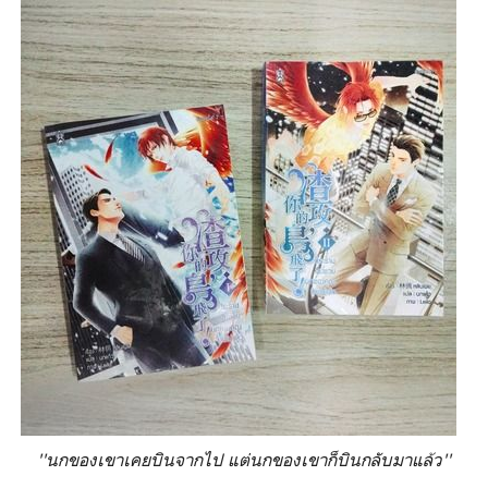
''นกของเขาเคยบินจากไป แต่นกของเขาก็บินกลับมาแล้ว''