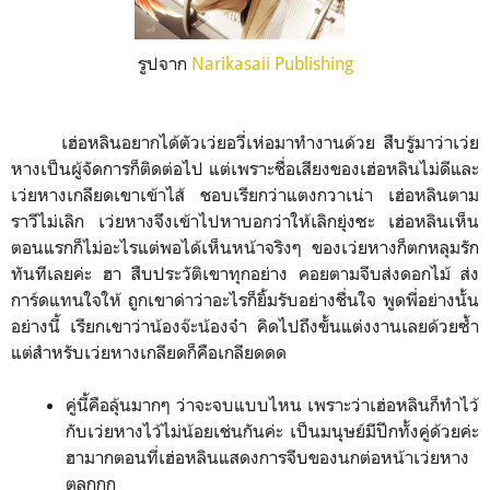
รูปจาก
Narikasaii Publishing
เฮ่อหลินอยากได้ตัวเว่ยอวี่เห่อมาทำงานด้วย สืบรู้มาว่าเว่ย
หางเป็นผู้จัดการก็ติดต่อไป แต่เพราะชื่อเสียงของเฮ่อหลินไม่ดีและ
เว่ยหางเกลียดเขาเข้าไส้ ชอบเรียกว่าแตงกวาเน่า เฮ่อหลินตาม
ราวีไม่เลิก เว่ยหางจึงเข้าไปหาบอกว่าให้เลิกยุ่งซะ เฮ่อหลินเห็น
ตอนแรกก็ไม่อะไรแต่พอได้เห็นหน้าจริงๆ ของเว่ยหางก็ตกหลุมรัก
ทันทีเลยค่ะ ฮา สืบประวัติเขาทุกอย่าง คอยตามจีบส่งดอกไม้ ส่ง
การ์ดแทนใจให้ ถูกเขาด่าว่าอะไรก็ยิ้มรับอย่างชื่นใจ พูดพี่อย่างนั้น
อย่างนี้ เรียกเขาว่าน้องจ๊ะน้องจ๋า คิดไปถึงขั้นแต่งงานเลยด้วยซ้ำ
แต่สำหรับเว่ยหางเกลียดก็คือเกลียดดด
คู่นี้คือลุ้นมากๆ ว่าจะจบแบบไหน เพราะว่าเฮ่อหลินก็ทำไว้
กับเว่ยหางไว้ไม่น้อยเช่นกันค่ะ เป็นมนุษย์มีปีกทั้งคู่ด้วยค่ะ
ฮามากตอนที่เฮ่อหลินแสดงการจีบของนกต่อหน้าเว่ยหาง
ตลกกก