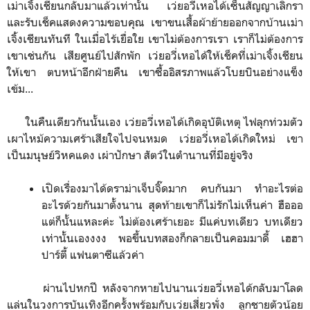
เม่าเจิ้งเชียนกลับมาแล้วเท่านั้น เว่ยอวี่เหอได้เซ็นสัญญาเลิกรา
และรับเช็คแสดงความขอบคุณ เขาขนเสื้อผ้าย้ายออกจากบ้านเม่า
เจิ้งเชียนทันที ในเมื่อไร้เยื่อใย เขาไม่ต้องการเรา เราก็ไม่ต้องการ
เขาเช่นกัน เสียศูนย์ไปสักพัก เว่ยอวี่เหอได้ให้เช็คที่เม่าเจิ้งเชียน
ให้เขา ตบหน้าอีกฝ่ายคืน เขาซื้ออิสรภาพแล้วโบยบินอย่างแข็ง
เข้ม...
ในคืนเดียวกันนั้นเอง เว่ยอวี่เหอได้เกิดอุบัติเหตุ ไฟลุกท่วมตัว
เผาไหม้ความเศร้าเสียใจไปจนหมด เว่ยอวี่เหอได้เกิดใหม่ เขา
เป็นมนุษย์วิหคแดง เผ่าปักษา สัตว์ในตำนานที่มีอยู่จริง
เปิดเรื่องมาได้ดราม่าเจ็บจิ๊ดมาก คบกันมา ทำอะไรต่อ
อะไรด้วยกันมาตั้งนาน สุดท้ายเขาก็ไม่รักไม่เห็นค่า ฮือออ
แต่ก็นั้นแหละค่ะ ไม่ต้องเศร้าเยอะ มีแค่บทเดียว บทเดียว
เท่านั้นเองงงง พอขึ้นบทสองก็กลายเป็นคอมมาดี้ เฮฮา
ปาร์ตี้ แฟนตาซีแล้วค่า
ผ่านไปหกปี หลังจากหายไปนานเว่ยอวี่เหอได้กลับมาโลด
แล่นในวงการบันเทิงอีกครั้งพร้อมกับเว่ยเสี่ยวพั่ง ลูกชายตัวน้อย