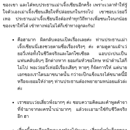
ของเขา และได้พบประธานเม่าเจิ้งเชียนอีกครั้ง เพราะเวลาทำให้รู้
ใจตัวเองเม่าเจิ้งเชียนเสียใจที่ปล่อยนกในกรงไป เขาชอบเว่ยอวี่
เหอ ประธานเม่าเจิ้งเชียนจึงต้องทำทุกวิถีทางเพื่อชนะใจนกน้อย
ของเขาให้ได้ เข้าทางพ่อไม่ได้ก็เข้าทางลูกละกัน!
คือฮามาก ผิดกลับตอนเปิดเรื่องเลยค่ะ ท่านประธานเม่า
เจิ้งเชียนนี่เฮงซวยตามชื่อเรื่องจริงๆ ค่ะ ตามดูตามเฝ้าเว่
ยอวี่เห่อทั้งในชีวิตจริงและโลกโซเซียล แอบปะปนเป็น
แฟนคลับลับๆ อีกต่างหาก ยอมก้มหัวขอโทษ หน้าด้านไล่ก็
ไม่ไป พอเว่ยอวี่เห่อมีเรื่องเสียๆ หายๆ ก็จัดการให้ แต่นาย
เอกของเราโดนมาขนาดนั้น กว่าจะปีกแข็งแรงได้ขนาดนี้มี
หรือจะยอมให้ง่ายๆ ท่านประธานต้องพยายามหน่อยแล้วล่ะ
ค่ะ
เราชอบเว่ยเสี่ยวพั่งมากๆ ค่ะ ชอบความคิดและคำพูดคำจา
ที่จำมาจากละครน้ำเน่ามากๆ แล้วจะเอามาใช้กับชีวิตจริง
อีก ฮา
เรื่องนี้สายเลือดวิหคแดงท้องได้นะคะ เสี่ยวพั่งนั่นก็ลูกของ