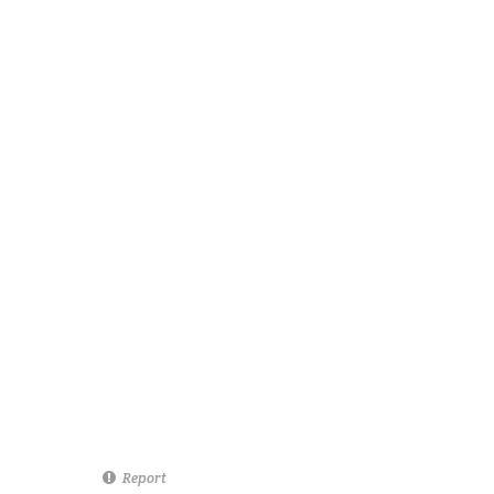
Report