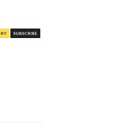
ORY
SUBSCRIBE