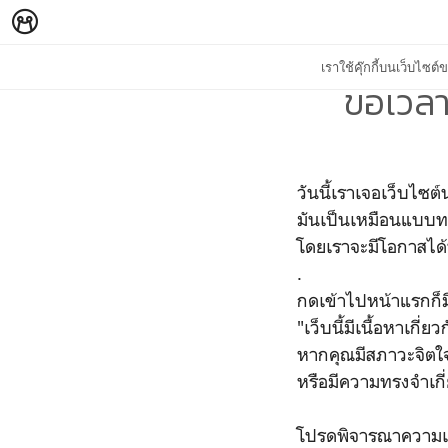
เราใช้คุ๊กกี้บนเว็บไซ
ขอเวลา
วันนี้เราเจอเว็บไซต์
มันเป็นเหมือนแบบทดส
โดยเราจะมีโอกาสได้
.
กดเข้าไปหน้าแรกก็ม
"เว็บนี้มีเนื้อหาเกี
หากคุณมีสภาวะจิตใจ
หรือมีความทรงจำเกี่
โปรดพิจารณาความเ