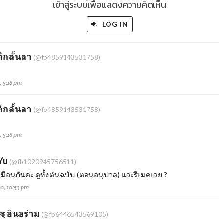
เข้าสู่ระบบเพื่อแสดงความคิดเห็น
LOG IN
ด็กลั้นลา
(@fb4859143531758)
 3:18 pm
ด็กลั้นลา
(@fb4859143531758)
 3:18 pm
Yu
(@fb1020945756511)
มือนกันค่ะ ดูทั้งต้นฉบับ (ตอนอนุบาล) และรีเมคเลย ?
2, 10:53 pm
ฐฺ อินอร่าม
(@fb6446543569105)