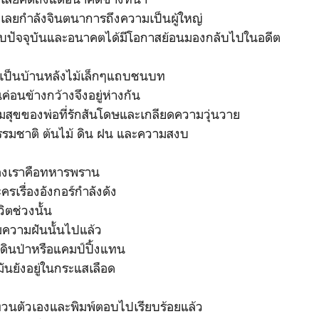
บเลยกำลังจินตนาการถึงความเป็นผู้ใหญ่
ู่กับปัจจุบันและอนาคตได้มีโอกาสย้อนมองกลับไปในอดีต
ด็กเป็นบ้านหลังไม้เล็กๆแถบชนบท
ค่อนข้างกว้างจึงอยู่ห่างกัน
ามสุขของพ่อที่รักสันโดษและเกลียดความวุ่นวาย
รรมชาติ ต้นไม้ ดิน ฝน และความสงบ
องเราคือทหารพราน
รเรื่องอังกอร์กำลังดัง
ตช่วงนั้น
มความฝันนั้นไปแล้ว
กเดินป่าหรือแคมป์ปิ้งแทน
มันยังอยู่ในกระแสเลือด
ทวนตัวเองและพิมพ์ตอบไปเรียบร้อยแล้ว