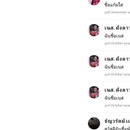
ชื่อแก้มใส
13th November 20
เนส. ฝั่งลา
ฉันชื่อเนส
31st October 2021
เนส. ฝั่งลา
ฉันชื่อเนส
31st October 2021
เนส. ฝั่งลา
ฉันชื่อเนส
31st October 2021
ธัญวรัตม์
สวัสดีฉันชื่อฟ