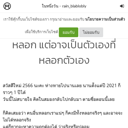
ในหนึ่งวัน
–
rain_blablobly
เราใช้คุ๊กกี้บนเว็บไซต์ของเรา กรุณาอ่านและยอมรับ
นโยบายความเป็นส่วนตัว
คิดว่าตัวเองถูกคนอื่นถูก
เพื่อใช้บริการเว็บไซต์
ยอมรับ
ไม่ยอมรับ
หลอก แต่อาจเป็นตัวเองที่
หลอกตัวเอง
สวัสดีีใหม่ 2566 นะคะ ห่างหายไปนานเลย นานตั้งแต่ปี 2021 ก็
ราวๆ 1 ปีได้
วันนี้ไม่สบายใจ คิดในสมองกลับไปกลับมา ตามชื่อตอนนี้เลย
ก็คิดเสมอว่า คนอื่นหลอกเราแน่ๆ ก็คงมีทั้งหลอกจริงๆ และอาจจะ
ไม่ได้หลอกจริง
แต่ก็ยากจะหาความถูกต้องได้ ว่าจริงหรือปลอม