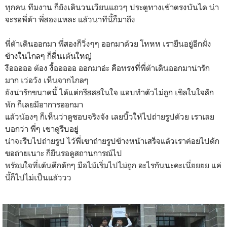
ทุกคน ทีมงาน ก็ยังเดินวนเวียนแถวๆ ประตูทางเข้าตรงบันได น่า
จะรอพี่ต้า พี่สองแหละ แล้วนาทีนี้ก็มาถึง
พี่ต้าเดินออกมา พี่สองก็วิ่งๆๆ ออกมาด้วย โหหห เรายืนอยู่อีกฝั่ง
ข้างในไกลๆ ก็ตื่นเต้นใหญ่
งือออออ ต้อง งื้อออออ ออกมาอ่ะ คือทรงที่พี่ต้าเดินออกมาน่ารัก
มาก เว่อวัง เห็นจากไกลๆ
ยังน่ารักขนาดนี้ ได้แต่กรีสสสในใจ แอบทำตัวไม่ถูก เขิลในใจสัก
พัก ก็เลยมีอาการออกมา
แล้วน้องๆ ก็เห็นว่าดูชอบจริงจัง เลยบิ้วให้ไปถ่ายรูปด้วย เราเลย
บอกว่า พี่ๆ เขาดูรีบอยู่
น่าจะรีบไปถ่ายรูป ไว้พี่เขาถ่ายรูปข้างหน้าเสร็จแล้วเราค่อยไปดัก
ขอถ่ายเนาะ ก็ยืนรอดูสถานการณ์ไป
พร้อมใจที่เต้นตึกตักๆ มือไม้เริ่มไปไม่ถูก อะไรกันนะคะเนี่ยยยย แค่
นี้ก็ไปไม่เป็นแล้ววว