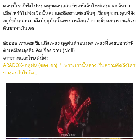
ตอนนี้เราก็ฟังไปหมดทุกตอนแล้ว ก็รอฟังอันใหม่เสมอค่ะ อัพมา
เมื่อไหร่ก็ไปฟังเมื่อนั้นค่ะ และติดตามช่องอื่นๆ เรื่อยๆ ขอบคุณที่ยัง
อยู่ยั่งยืนนานมาถึงปัจจุบันนี้นะคะ เหมือนทำบางสิ่งหล่นหายแล้วก
ลับมาหามันเจอ
อ๋ออออ เราเคยเขียนถึงเพลง ฤดูฝนด้วยนะคะ เพลงที่เคยบอกว่าพี่
ต้าเหมือนลุงคิม คิม ย็อง วาน (Nell)
จากภาพและโพสต์นี้ค่ะ
ARADOX- ฤดูฝน (ของเขา)「เพราะเรานั้นต่างเก็บความคิดถึงใคร
บางคนไว้ในใจ 」