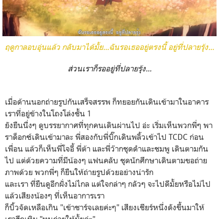
ฤดูกาลอบอุ่นแล้ว กลับมาได้มั้ย...ฉันรอเธออยู่ตรงนี้ อยู่ที่ปลายรุ้ง...
ส่วนเราก็รออยู่ที่ปลายรุ้ง...
เมื่อด้านนอกถ่ายรูปกันเสร็จสรรพ ก็ทยอยกันเดินเข้ามาในอาคาร
เราที่อยู่ข้างในโถงโล่งชั้น 1
ยังยืนนื่งๆ ดูบรรยากาศที่ทุกคนเดินผ่านไป อ่ะ เริ่มเห็นพวกพี่ๆ พา
ราด็อกซ์เดินเข้ามาละ พี่สองกับพี่บิ๊กเดินพลิ้วเข้าไป TCDC ก่อน
เพื่อน แล้วก็เห็นพี่โจอี้ พี่ต้า และพี่ว๊ากชุดดำและชมพู เดินตามกัน
ไป แต่ด้วยความที่มีน้องๆ แฟนคลับ ชุดนักศึกษาเดินตามขอถ่าย
ภาพด้วย พวกพี่ๆ ก็ยืนให้ถ่ายรูปด้วยอย่างน่ารัก
และเรา ที่ยืนดูอีกฝั่งไม่ไกล แต่ใจกล่าๆ กลัวๆ จะไปดีมั้ยหรือไม่ไป
แล้วเสียงน้องๆ ที่เห็นอาการเรา
ก็บิ้วจัดเหลือเกิน "เข้าชาร์จเลยค่ะๆ" เสียงเชียร์หนึ่งดังขึ้นมาให้
เราฮึกเหิม "หนูถ่ายให้มั้ยค่ะ"