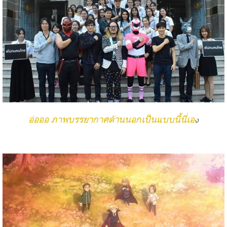
อ่อออ ภาพบรรยากาศด้านนอกเป็นแบบนี้นี่เอ
ง