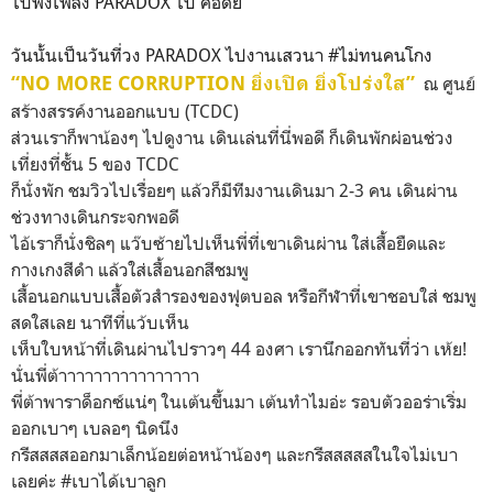
ไปฟังเพลง PARADOX ไป คือดีย์
วันนั้นเป็นวันที่วง PARADOX ไปงานเสวนา #ไม่ทนคนโกง
“NO MORE CORRUPTION ยิ่งเปิด ยิ่งโปร่งใส”
ณ ศูนย์
สร้างสรรค์งานออกแบบ (TCDC)
ส่วนเราก็พาน้องๆ ไปดูงาน เดินเล่นที่นี่พอดี ก็เดินพักผ่อนช่วง
เที่ยงที่ชั้น 5 ของ TCDC
ก็นั่งพัก ชมวิวไปเรื่อยๆ แล้วก็มีทีมงานเดินมา 2-3 คน เดินผ่าน
ช่วงทางเดินกระจกพอดี
ไอ้เราก็นั่งชิลๆ แว๊บซ้ายไปเห็นพี่ที่เขาเดินผ่าน ใส่เสื้อยืดและ
กางเกงสีดำ แล้วใส่เสื้อนอกสีชมพู
เสื้อนอกแบบเสื้อตัวสำรองของฟุตบอล หรือกีฬาที่เขาชอบใส่ ชมพู
สดใสเลย นาทีที่แว้บเห็น
เห็บใบหน้าที่เดินผ่านไปราวๆ 44 องศา เรานึกออกทันที่ว่า เห้ย!
นั่นพี่ต้าาาาาาาาาาาาาาาา
พี่ต้าพาราด็อกซ์แน่ๆ ในเต้นขึ้นมา เต้นทำไมอ่ะ รอบตัวออร่าเริ่ม
ออกเบาๆ เบลอๆ นิดนึง
กรีสสสสออกมาเล็กน้อยต่อหน้าน้องๆ และกรีสสสสสในใจไม่เบา
เลยค่ะ #เบาได้เบาลูก