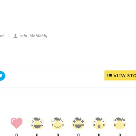
 pm
rain_blablobly
VIEW ST
0
0
0
0
0
0