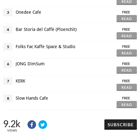
READ
Onedee Cafe
3
FREE
READ
Bar Storia del Caffè (Ploenchit)
4
FREE
READ
Folks Fac Kaffe Space & Studio
5
FREE
READ
JONG DimSum
6
FREE
READ
KERK
7
FREE
READ
Slow Hands Cafe
8
FREE
READ
9.2k
SUBSCRIBE
VIEWS