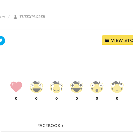
 am
THEEXPLORER
VIEW ST
0
0
0
0
0
0
FACEBOOK
(