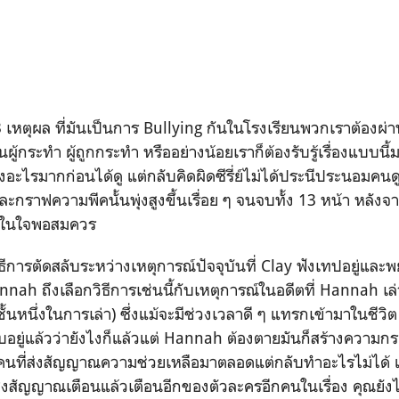
ก 13 เหตุผล ที่มันเป็นการ Bullying กันในโรงเรียนพวกเราต้อง
นผู้กระทำ ผู้ถูกกระทำ หรืออย่างน้อยเราก็ต้องรับรู้เรื่องแบบ
งอะไรมากก่อนได้ดู แต่กลับคิดผิดซีรี่ย์ไม่ได้ประนีประนอมคนดู
และกราฟความพีคนั้นพุ่งสูงขึ้นเรื่อย ๆ จนจบทั้ง 13 หน้า หลัง
นในใจพอสมควร
ใช้วิธีการตัดสลับระหว่างเหตุการณ์ปัจจุบันที่ Clay ฟังเทปอยู่แ
nnah ถึงเลือกวิธีการเช่นนี้กับเหตุการณ์ในอดีตที่ Hannah เล่
ั้นหนึ่งในการเล่า) ซึ่งแม้จะมีช่วงเวลาดี ๆ แทรกเข้ามาในชีว
จบอยู่แล้วว่ายังไงก็แล้วแต่ Hannah ต้องตายมันก็สร้างความก
คนที่ส่งสัญญาณความช่วยเหลือมาตลอดแต่กลับทำอะไรไม่ได้ แถ
สัญญาณเตือนแล้วเตือนอีกของตัวละครอีกคนในเรื่อง คุณยังไม่