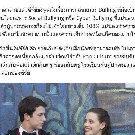
ตัวตายแล้วซีรี่ย์ยังพูดถึงเรื่องการกลั่นแกล้ง Bulling ที่ถือเป
ผ่านโดยเฉพาะ Social Bullying หรือ Cyber Bullying ที่แน่นอนว่
วผู้ปกครองเองก็คงไม่เข้าใจอย่างเต็ม 100% แน่นอนว่าความ
่ได้โตมาในสังคมแบบนั้นและความเจ็บปวดที่โดนก็คนละแบบโดย
เกิดขึ้นในซีรี่ย์ คือ การเก็บประเด็นเล็กน้อยที่สามารถหยิบไปเล่
่เกิดจากคนที่ถูกกลั่นแกล้ง เด็กเนิร์ดกับPop Culture การข่ม
เด็กกับพ่อแม่ เด็กกับครู พ่อแม่กับครู โรงเรียนกับผู้ปกครอง 
ตอนของซีรี่ย์