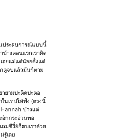
ผ่านประสบการณ์แบบนี้
นี้มาบ้างตอนแรกเราคิด
เลยแม้แต่น้อยตั้งแต่
จากดูจบแล้วมันก็ตาม
ละพยายามปะติดปะต่อ
าในเทปให้ฟัง (ตรงนี้
ิต Hannah บ้างแต่
ระอักกระอ่วนพอ
มซีรี่ย์ก็ตบเราด้วย
รู้เลย