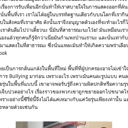
เรื่องการรับเพื่อนอีกนั่นทำให้เราสบายใจในการแสดงออกที่ล้นก
นั่นพื้นที่เรา เราไม่ได้อยู่ในบรรทัดฐานเดียวกับบนโลกที่เรากิน 
ในสังคมที่เราอาศัย ดังนั้นเราจึงอนุญาตตัวเองที่จะทำอะไรก็ได้
เราดันลืมไปว่าเดี๋ยวนะ นี่มันที่สาธารณะนะโว้ย! มันเหมือนเ
แล้วทุกคนก็รู้จักว่าเนี่ยมันกำแพงบ้านเรานะ และนั่นเท่ากั
ัวมาแสดงในที่สาธารณะ ซึ่งนั่นแหละมันทำให้เกิดความพร่าเลือน
ook
ลายเป็นการกลั่นแกล้งในพื้นที่ใหม่ พื้นที่ที่ผู้ปกครองอาจไม่เข้า
ำการ Bullying มาก่อน เพราะอะไร เพราะมันคนละรูปแบบ คนละ
รุ่นในพื้นที่แบบนี้ เขาอาจพอรับรู้ถึงความผิดปกติหรือความรุน
ามันเจ็บปวดอย่างไร เรื่องราวของพวกเขาถูกขยายออกไปขนาดไ
าะอย่างนี้ซีรี่ย์นี้จึงไม่ได้แค่เหมาะกับแค่วัยรุ่นเพียงเท่านั้น แ
งหลายด้วยเช่นกัน