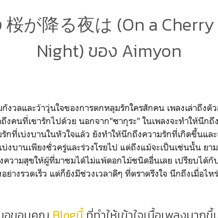
ง 桜が降る夜は (On a Cherry 
Night) ของ Aimyon
ังวลและว้าวุ่นใจของการตกหลุมรักใครสักคน เพลงเล่าถึงตัว
ถึงคนที่เขารักไปด้วย นอกจาก"ซากุระ" ในเพลงจะทำให้นึกถึงก
ักที่เบ่งบานในหัวใจแล้ว ยังทำให้นึกถึงความรักที่เกิดขึ้นแ
่เบ่งบานเพียงชั่วครู่และร่วงโรยไป แต่ถึงแม้จะเป็นเช่นนั้น ยาม
ความสุขให้ผู้ที่มาชมได้ไม่แพ้ดอกไม้ชนิดอื่นเลย เปรียบได้กับ
ย่างรวดเร็ว แต่ก็ยังมีช่วงเวลาดีๆ ที่ตราตรึงใจ นึกถึงเมื่อไหร่
*ขอขอบคุณ
Blogนี้
ที่ทำให้เข้าใจเนื้อเพลงมากขึ้