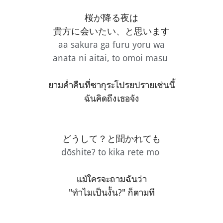
桜が降る夜は
貴方に会いたい、と思います
aa sakura ga furu yoru wa
anata ni aitai, to omoi masu
ยามค่ำคืนที่ซากุระโปรยปรายเช่นนี้
ฉันคิดถึงเธอจัง
どうして？と聞かれても
dōshite? to kika rete mo
แม้ใครจะถามฉันว่า
"ทำไมเป็นงั้น?" ก็ตามที