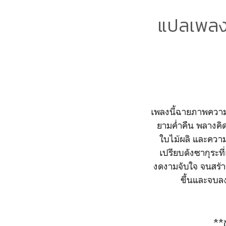
แปลเพล
เพลงนี้ฉายภาพความก
ยามค่ำคืน พลางคิด
ใบไม้ผลิ และความร
เปรียบดังซากุระที
งดงามจับใจ จนสร้าง
ขึ้นและจบลงอ
*