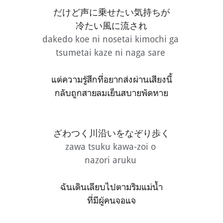
だけど声に乗せたい気持ちが
冷たい風に流され
dakedo koe ni nosetai kimochi ga
tsumetai kaze ni naga sare
แต่ความรู้สึกที่อยากส่งผ่านเสียงนี้
กลับถูกสายลมเย็นสบายพัดหาย
ざわつく川沿いをなぞり歩く
zawa tsuku kawa-zoi o
nazori aruku
ฉันเดินเลียบไปตามริมแม่น้ำ
ที่มีผู้คนจอแจ