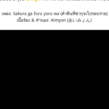
เพลง: Sakura ga furu yoru wa (ค่ำคืนที่ซากุระโปรยปราย)
เนื้อร้อง & ทำนอง: Aimyon (あいみょん)