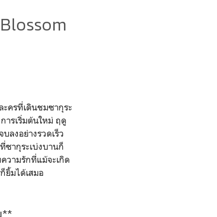
Blossom
ละครที่เดินชมซากุระ
ารเริ่มต้นใหม่ ฤดู
ละจบลงอย่างรวดเร็ว
ที่ซากุระเบ่งบานก็
ความรักที่แม้จะเกิด
ก็ยิ้มได้เสมอ
น**