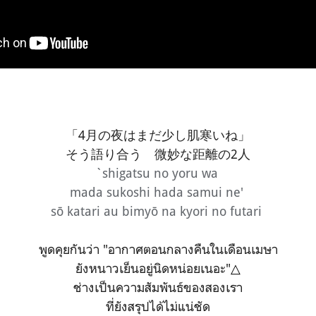
「4月の夜はまだ少し肌寒いね」
そう語り合う 微妙な距離の2人
`shigatsu no yoru wa
mada sukoshi hada samui ne'
sō katari au bimyō na kyori no futari
พูดคุยกันว่า "อากาศตอนกลางคืนในเดือนเมษา
ยังหนาวเย็นอยู่นิดหน่อยเนอะ"
△
ช่างเป็นความสัมพันธ์ของสองเรา
ที่ยังสรุปได้ไม่แน่ชัด