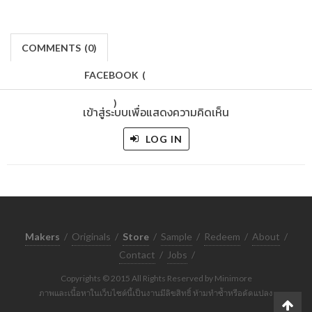
COMMENTS
(
0)
FACEBOOK
(
)
เข้าสู่ระบบเพื่อแสดงความคิดเห็น
LOG IN
Makers
/
Originals
/
Store
/
Sample
/
Redeem
/
About
/
Contact
/
Jobs
/
Copyrights © 2015 All Rights Reserved by Minimore
ภาพและเนื้อหาในเว็บไซต์นี้เป็นงานมีลิขสิทธิ์ ห้ามทำซ้ำหรือดัดแปลง