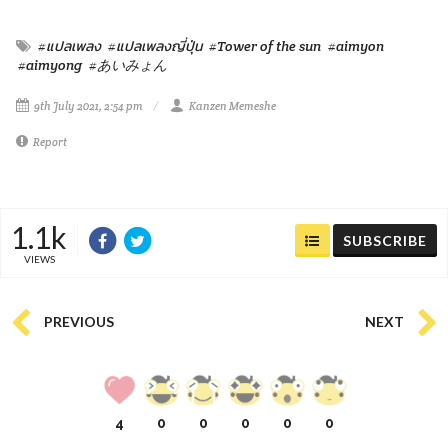
#แปลเพลง
#แปลเพลงญี่ปุ่น
#Tower of the sun
#aimyon
#aimyong
#あいみょん
9th July 2021, 2:54 pm
Kanzen Memeshe
Report
1.1k
SUBSCRIBE
VIEWS
PREVIOUS
NEXT
4
0
0
0
0
0