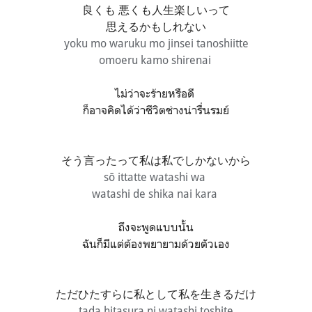
良くも 悪くも人生楽しいって
思えるかもしれない
yoku mo waruku mo jinsei tanoshiitte
omoeru kamo shirenai
ไม่ว่าจะร้ายหรือดี
ก็อาจคิดได้ว่าชีวิตช่างน่ารื่นรมย์
そう言ったって私は私でしかないから
sō ittatte watashi wa
watashi de shika nai kara
ถึงจะพูดแบบนั้น
ฉันก็มีแต่ต้องพยายามด้วยตัวเอง
ただひたすらに私として私を生きるだけ
tada hitasura ni watashi toshite