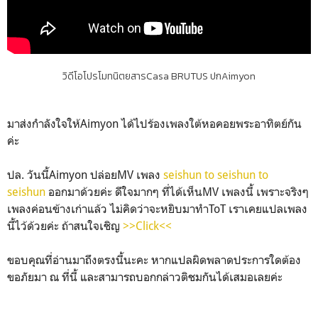
วิดีโอโปรโมทนิตยสารCasa BRUTUS ปกAimyon
มาส่งกำลังใจให้Aimyon ได้ไปร้องเพลงใต้หอคอยพระอาทิตย์กัน
ค่ะ
ปล. วันนี้Aimyon ปล่อยMV เพลง
seishun to seishun to
seishun
ออกมาด้วยค่ะ ดีใจมากๆ ที่ได้เห็นMV เพลงนี้ เพราะจริงๆ
เพลงค่อนข้างเก่าแล้ว ไม่คิดว่าจะหยิบมาทำToT เราเคยแปลเพลง
นี้ไว้ด้วยค่ะ ถ้าสนใจเชิญ
>>Click<<
ขอบคุณที่อ่านมาถึงตรงนี้นะคะ หากแปลผิดพลาดประการใดต้อง
ขอภัยมา ณ ที่นี้ และสามารถบอกกล่าวติชมกันได้เสมอเลยค่ะ