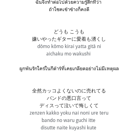
ฉันจึงทำต่อไปด้วยความรู้สึกที่ว่า
ถ้าโชคเข้าข้างก็คงดี
どうも こうも
嫌いやったギターに愛着も湧くし
dōmo kōmo kirai yatta gitā ni
aichaku mo wakushi
ผูกพันรักใคร่ในกีต้าร์ที่เคยเกลียดอย่างไม่มีเหตุผล
全然カッコよくないのに売れてる
バンドの悪口言って
ディスって泣いて悔しくて
zenzen kakko yoku nai noni ure teru
bando no waru guchi itte
disutte naite kuyashi kute