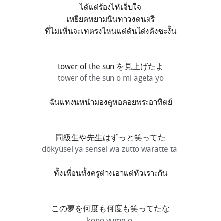
ได้แต่ร้องไห้เจ็บใจ
เหยียดหยามนินทาวงดนตรี
ที่ไม่เห็นจะเท่ตรงไหนแต่ดันโด่งดังซะงั้น
tower of the sun を見上げたよ
tower of the sun o mi ageta yo
ฉันแหงนหน้ามองดูหอคอยพระอาทิตย์
同級生や先生はずっと笑ってた
dōkyūsei ya sensei wa zutto waratte ta
ทั้งเพื่อนทั้งครูต่างเอาแต่หัวเราะกัน
この夢を何度も何度も笑ってたな
kono yume o