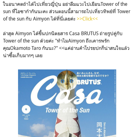
ในอนาคตถ้าได้ไปเที่ยวญี่ปุ่น อย่าลืมแวะไปเยือนTower of the
sun ที่โอซาก้ากันนะคะ ส่วนตอนนี้สามารถไปเที่ยวทิพย์ที่ Tower
of the sun กับ Aimyon ได้ที่นี่เลยค่ะ
>>Click<<
ล่าสุด Aimyon ได้ขึ้นปกนิตยสาร Casa BRUTUS ถ่ายรูปคู่กับ
Tower of the sun ด้วยค่ะ "ทำไมAimyon ถึงเคารพรัก
คุณOkamoto Taro กันนะ?" <<แค่อ่านคำโปรยปกก็น่าสนใจแล้ว
น่าซื้อเก็บมากๆ เลย