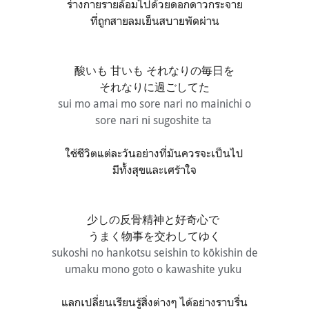
ร่างกายรายล้อมไปด้วยดอกดาวกระจาย
ที่ถูกสายลมเย็นสบายพัดผ่าน
酸いも 甘いも それなりの毎日を
それなりに過ごしてた
sui mo amai mo sore nari no mainichi o
sore nari ni sugoshite ta
ใช้ชีวิตแต่ละวันอย่างที่มันควรจะเป็นไป
มีทั้งสุขและเศร้าใจ
少しの反骨精神と好奇心で
うまく物事を交わしてゆく
sukoshi no hankotsu seishin to kōkishin de
umaku mono goto o kawashite yuku
แลกเปลี่ยนเรียนรู้สิ่งต่างๆ ได้อย่างราบรื่น