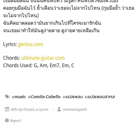
เธอสัมผัสฉัน จนฉันค้นพบความรู้สึก ค้นพบตัวของตัวเอง
คอยกุมมือฉันไว้ ย้ำเตือนว่าเธอจะไม่จากไปไหน (กุมมือย้ำ ว่าเธอ
จะไม่จากไปไหน)
ฉันคิดมาตลอดว่ามันยากเกินไปที่ใครจะมารักฉัน
จนเธอมาทำให้มันดูง่ายดาย ดูง่ายดายเหลือเกิน
Lyrics:
genius.com
Chords:
ultimate-guitar.com
Chords Used: G, Am, Em7, Em, C
#music
#Camila Cabello
#แปลเพลง
#แปลเพลงสากล
16th April 2020, 11:23 am
cocococoayeah
Report