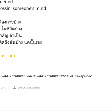
 needed
crossin’ someone’s mind
ต้องการบ้าง
กในชีวิตบ้าง
ำคัญ จำเป็น
ิดถึงฉันบ้าง แค่นั้นเอง
ius.com
งเพลง
#แปลเพลง
#แปลเพลง
#แปลเพลงสากล
#OneRepublic
1 am
cocococoayeah