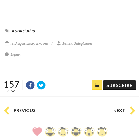
#ตกแต่งบ้าน
1st August 2025, 4:50 pm
Salinla Saleylanon
Report
157
SUBSCRIBE
VIEWS
PREVIOUS
NEXT