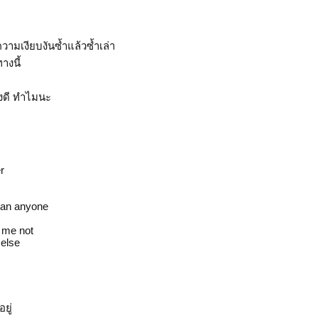
ความเงียบงันซ้ำแล้วซ้ำเล่า
างนี้
ไงดี ทำไมนะ
er
than anyone
 me not
 else
ยู่