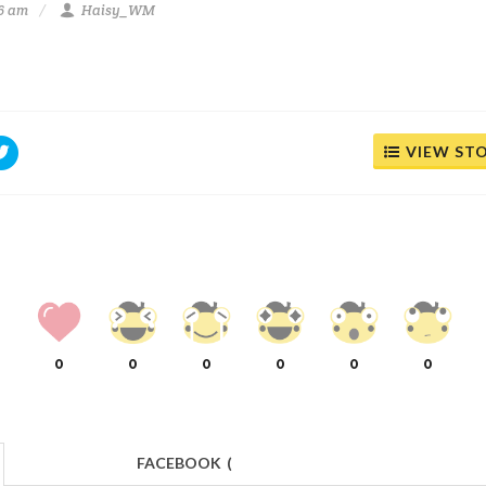
26 am
Haisy_WM
VIEW ST
0
0
0
0
0
0
FACEBOOK
(