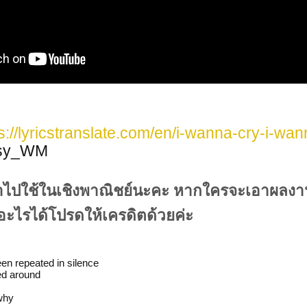
s://lyricstranslate.com/en/i-wanna-cry-i-wan
aisy_WM
นำไปใช้ในเชิงพาณิชย์นะคะ หากใครจะเอาผลง
์อะไรได้โปรดให้เครดิตด้วยค่ะ
en repeated in silence
ed around
why