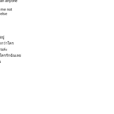
than anyone
 me not
 else
ยู่
กกว่าใคร
หนล่ะ
ีใครรักฉันเลย
น