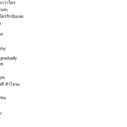
กกว่าใคร
หนล่ะ
ีใครรักฉันเลย
น
me
why
 gradually
ลย
คุณ
ไงดี ทำไมนะ
โชน
er