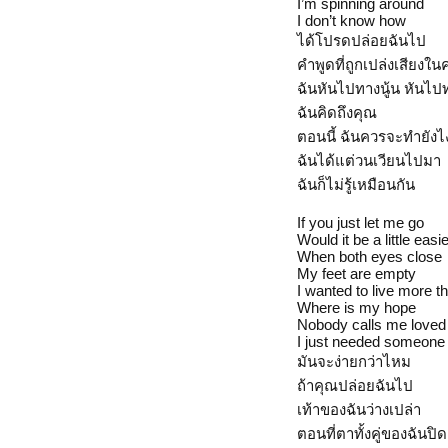
I’m spinning around
I don’t know how
ได้โปรดปล่อยฉันไป
คำพูดที่ถูกเปล่งเสียงใน
ฉันหันไปทางนู้น หันไปท
ฉันคิดถึงคุณ
ตอนนี้ ฉันควรจะทำยัง
ฉันได้แต่วนเวียนไปมา
ฉันก็ไม่รู้เหมือนกัน
If you just let me go
Would it be a little easi
When both eyes close
My feet are empty
I wanted to live more 
Where is my hope
Nobody calls me loved
I just needed someone
มันจะง่ายกว่าไหม
ถ้าคุณปล่อยฉันไป
เท้าของฉันว่างเปล่า
ตอนที่ตาทั้งคู่ของฉันปิดอ