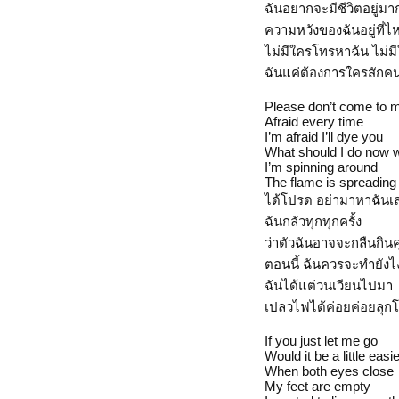
ฉันอยากจะมีชีวิตอยู่มา
ความหวังของฉันอยู่ที่ไ
ไม่มีใครโทรหาฉัน ไม่ม
ฉันแค่ต้องการใครสักค
Please don’t come to 
Afraid every time
I’m afraid I’ll dye you
What should I do now 
I’m spinning around
The flame is spreading
ได้โปรด อย่ามาหาฉันเ
ฉันกลัวทุกทุกครั้ง
ว่าตัวฉันอาจจะกลืนกิน
ตอนนี้ ฉันควรจะทำยัง
ฉันได้แต่วนเวียนไปมา
เปลวไฟได้ค่อยค่อยลุก
If you just let me go
Would it be a little easi
When both eyes close
My feet are empty