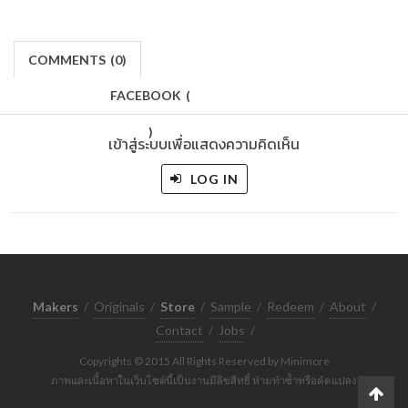
COMMENTS
(
0)
FACEBOOK
(
)
เข้าสู่ระบบเพื่อแสดงความคิดเห็น
LOG IN
Makers
/
Originals
/
Store
/
Sample
/
Redeem
/
About
/
Contact
/
Jobs
/
Copyrights © 2015 All Rights Reserved by Minimore
ภาพและเนื้อหาในเว็บไซต์นี้เป็นงานมีลิขสิทธิ์ ห้ามทำซ้ำหรือดัดแปลง