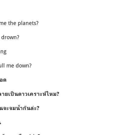
me the planets?
 I drown?
ing
pull me down?
บอด
ายเป็นดาวเคราะห์ไหม
?
นจะจมน้ำกันล่ะ
?
น