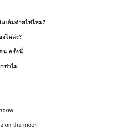
ิมเต็มด้วยไฟไหม
?
องไห้ล่ะ
?
กคน
ครั้งนี้
ว่าทำไม
indow
e on the moon