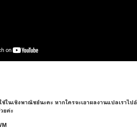
ปใช้ในเชิงพาณิชย์นะคะ หากใครจะเอาผลงานแปลเราไปอ้
้วยค่ะ
_WM