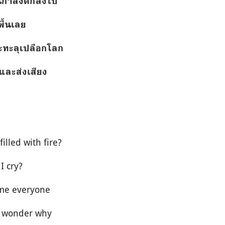
ันกำลังตกลงไป
พื้นเลย
ะทะลุเปลือกโลก
ละส่งเสียง
illed with fire?
 I cry?
ome everyone
l wonder why