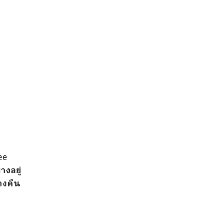
ee
างอยู่
างคืน