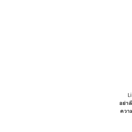
L
อย่าล
ความ