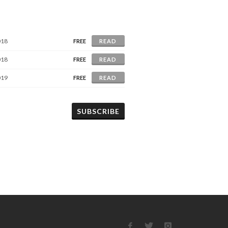
018
FREE
READ
018
FREE
READ
019
FREE
READ
SUBSCRIBE