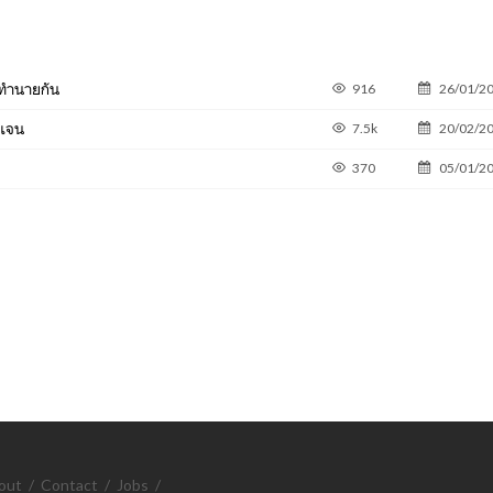
้ทำนายกัน
916
26/01/2
ดเจน
7.5k
20/02/2
370
05/01/2
out
/
Contact
/
Jobs
/