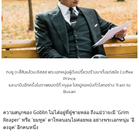
กงยู จะสี่สิบแล้วนะซิสสส พระเอกหนุ่มผู้ดังเปรี้ยวปร้างมาตั้งแต่สมัย Coffee
Prince
และมาปังอีกครั้งในภาพยนตร์ที่ Hype ไปหมู่คอหนังทั่วโลกอย่าง Train to
Busan
ความสนุกของ Goblin ไม่ได้อยู่ที่ผู้ชายหล่อ ถึงแม้ว่าจะมี 'Grim
Reaper' หรือ 'ยมทูต' ตาโหลนอนไม่ค่อยพอ อย่างพระเอกหนุ่ม 'อี
ดงอุค' อีกคนหนึ่ง