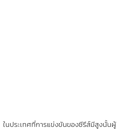
ในประเทศที่การแข่งขันของซีรีส์มีสูงนั้นผู้