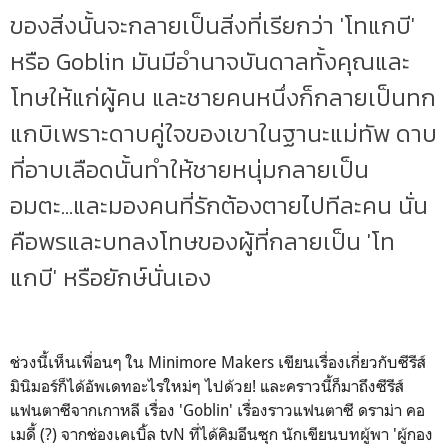
ของสิ่งนั้นจะกลายเป็นสิ่งที่เรียกว่า 'โทแกบี'
หรือ Goblin มันมีอำนาจบันดาลทั้งคุณและ
โทษให้แก่ผู้คน และชายคนหนึ่งก็กลายเป็นทก
แกบิเพราะดาบคู่ใจของเขาในฐานะแม่ทัพ ดาบ
ที่อาบเลือดนั้นทำให้ชายหนุ่มกลายเป็น
อมตะ...และมองคนที่รักต้องตายไปทีละคน นั่น
คือพรและบทลงโทษของผู้ที่กลายเป็น 'โท
แกบี' หรือยักษ์นั่นเอง
ช่วงนี้เห็นเพื่อนๆ ใน Minimore Makers เขียนเรื่องเกี่ยวกับซีรีส์
มินิมอร์ก็ได้อัพเดทอะไรใหม่ๆ ไปด้วย! และคราวนี้ก็มาถึงซีรีส์
แฟนตาซีจากเกาหลี เรื่อง 'Goblin' เรื่องราวแฟนตาซี ดราม่า คอ
เมดี้ (?) จากช่องเคเบิ้ล tvN ที่ได้คิมอึนซุก นักเขียนบทผู้พา 'ผู้กอง