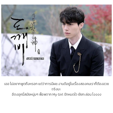
เออ ไม่อยากพูดถึงหรอก แต่ว่าการมีผช.งานดีอยู่ในเรื่องสองคนเราก็ต้องอวย
จริงมะ
อีดงอุคนี่สมัยหนุ่มๆ พ็อพจาก My Girl รักหมดใจ ยัยกะล่อน ไงงงง