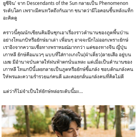
ยูชีจิน' จาก Descendants of the Sun กลายเป็น Phenomenon
ระดับโลก เพราะมีคนทวิตถึงกันมาก ขนาดว่ามีไอคอนขึ้นหลังแท็ก
อะคิดดู
คราวนี้คุณนักเขียนคิมอึนซุกเอาเรื่องราวตำนานของภูตพื้นบ้าน
อย่างโทแกบิหรือยักษ์มาเล่า เพื่อนๆ อาจจะนึกไม่ออกเพราะยักษ์
เราอิงจากความเชื่อทางพราหมณ์มากกว่า แต่ของทางจีน ญี่ปุ่น
เกาหลี ยักษ์คือแนวๆ แบบที่ใส่กางเกงใน(ผ้าเตี่ยว)ลายเสือ อยู่บน
เมฆ มีอำนาจบันดาลให้ฝนฟ้าตกนั่นแหละ แต่เมื่อเป็นตำนานของ
เกาหลี โทแกบีนี้เลยกลายเป็นภูตหรือยักษ์ขี้แกล้ง ชอบดักแกล้งคน
ให้พรและความร่ำรวยแก่คนดี และคอยกลั่นแกล้งคนที่คิดไม่ดี
แต่ว่าก็ไม่จำเป็นให้ยักษ์หล่อระดับนี้มะ...