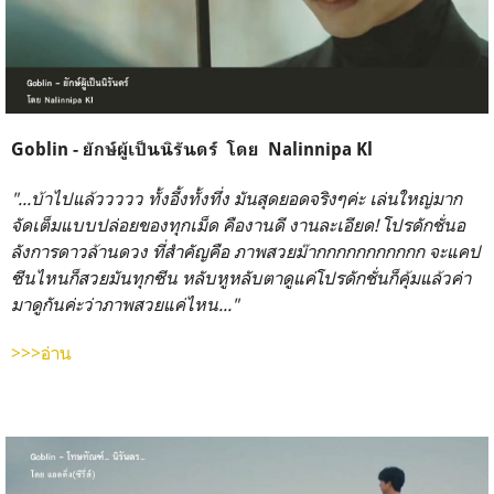
Goblin - ยักษ์ผู้เป็นนิรันดร์ โดย Nalinnipa Kl
"...บ้าไปแล้ววววว ทั้งอี้งทั้งทึ่ง มันสุดยอดจริงๆค่ะ เล่นใหญ่มาก
จัดเต็มแบบปล่อยของทุกเม็ด คืองานดี งานละเอียด! โปรดักชั่นอ
ลังการดาวล้านดวง ที่สำคัญคือ ภาพสวยม๊ากกกกกกกกกกก จะแคป
ซีนไหนก็สวยมันทุกซีน หลับหูหลับตาดูแค่โปรดักชั่นก็คุ้มแล้วค่า
มาดูกันค่ะว่าภาพสวยแค่ไหน..."
>>>อ่าน