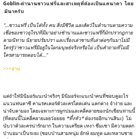
Goblin-ตำนานชาวแฟรี่และสาเหตุที่ต้องเป็นแคนาดา โดย
มีนาครับ
"...ชาวแฟรี่ เป็นได้ทั้ง คน สิ่งมีชีวิต และสัตว์ในตำนานตามความ
เชื่อของชาวยุโรปที่มีมาอย่างช้านานและชาวแฟรี่ก็มักปรากฎกาย
ตามนิทาน นิยายปรัมปรา และเรื่องเล่าขานที่เล่าต่อๆกันมาไม่มี
ใครรู้ว่าชาวแฟรี่มีอยู่ในโลกมนุษย์จริงหรือไม่ เป็นคำถามที่ไม่มี
ใครสามารถตอบได้..."
>>>อ่าน
แต่ถ้าให้มินิมอร์แนะนำจริงๆ มินิมอร์จะแนะนำคนที่ชอบดูอะไร
แนวแฟนตาซี คาแรคเตอร์ตัวละครโดดเด่น แตกต่าง จำง่าย และ
น่าจับตามอง โดยเฉพาะการผูกปมและคลี่คลายของนักเขียนท่านนี้
(ที่ตอนนี้ไม่คลี่คลายเลยว้อยยย
*ทึ้งหัว*
ต้องรออีกนานสินะ) ไม่
นับว่าตัวละครน่ารักมาก ในความเครียด เหงา ซึมเซา มีความตลก
บ้าบอมาเป็นระยะ (ชอบบ้านสามหนุ่ม ยักษ์ ยมทูต และหลานชาย