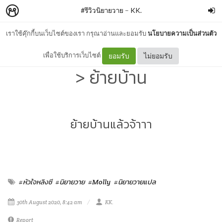
#รีวิวนิยายวาย
–
KK.
เราใช้คุ๊กกี้บนเว็บไซต์ของเรา กรุณาอ่านและยอมรับ
นโยบายความเป็นส่วนตัว
รีวิว+สปอย | #หัวใจมีหลิงซี -
เพื่อใช้บริการเว็บไซต์
ยอมรับ
ไม่ยอมรับ
> ย้ายบ้าน
ย้ายบ้านแล้วจ้าาา
#หัวใจหลิงซี
#นิยายวาย
#Molly
#นิยายวายแปล
30th August 2020, 8:42 am
KK.
Report