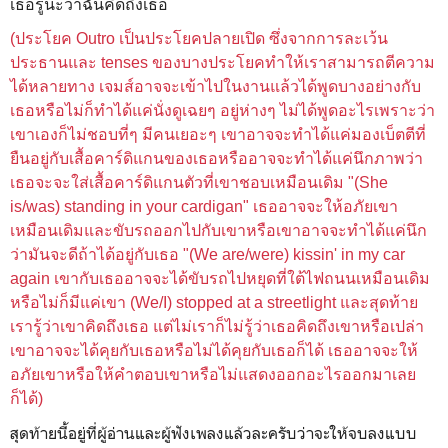
เธอรู้น่ะว่าฉันคิดถึงเธอ
(
ประโยค Outro เป็นประโยคปลายเปิด
ซึ่งจากการละเว้น
ประธานและ tenses ของบางประโยค
ทำให้เราสามารถตีความ
ได้หลายทาง เจมส์อาจจะเข้าไปในงานแล้วได้พูดบางอย่างกับ
เธอหรือไม่ก็ทำได้แค่นั่งดูเฉยๆ อยู่ห่างๆ ไม่ได้พูดอะไรเพราะว่า
เขาเองก็ไม่ชอบที่ๆ มีคนเยอะๆ เขาอาจจะทำได้แค่มองเบ็ตตีที่
ยืนอยู่กับเสื้อ
คาร์ดิแกนของเธอหรืออาจจะทำได้แค่นึกภาพว่า
เธอจะจะใส่เสื้อคาร์ดิแกนตัวที่เขาชอบเหมือนเดิม "(She
is/was) standing in your cardigan" เธออาจจะให้อภัยเขา
เหมือนเดิมและขับรถออกไปกับเขาหรือเขาอาจจะทำได้แค่นึก
ว่ามันจะดีถ้าได้อยู่กับเธอ "(We are/were) kissin' in my car
again เขากับเธออาจจะได้
ขับรถไปหยุดที่ใต้ไฟถนนเหมือนเดิม
หรือไม่ก็มีแค่เขา (We/I) stopped at a streetlight และสุดท้าย
เรารู้ว่าเขาคิดถึงเธอ แต่ไม่เราก็ไม่รู้ว่าเธอคิดถึงเขาหรือเปล่า
เขาอาจจะได้คุยกับเธอหรือไม่ได้คุยกับเธอก็ได้ เธออาจจะให้
อภัยเขาหรือให้คำตอบเขาหรือไม่แสดงออกอะไรออกมาเลย
ก็ได้)
สุดท้ายนี้อยู่ที่ผู้อ่านและผู้ฟังเพลงแล้วละครับว่าจะให้จบลงแบบ