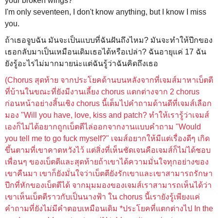
your broken wings?
I'm only seventeen, I don't know anything, but I know I miss
you.
ถ้าเธอจูบฉัน มันจะเป็นแบบที่ฉันฝันถึงไหม? มันจะทำให้ปีกของ
เธอกลับมาเป็นเหมือนเดิมเธอได้หรือเปล่า? ฉันอายุแค่ 17 ฉัน
ยังรู้อะไรไม่มากมายน่ะแต่ฉันรู้ว่าฉันคิดถึงเธอ
(Chorus สุดท้าย จากประโยคด้านบนหลังจากที่เจมส์มาหาเบ็ตตี
ที่บ้านในขณะที่ยังมีงานเลี้ยง chorus แตกต่างจาก 2 chorus
ก่อนหน้าอย่างสิ้นเชิง chorus นี้เต็มไปคำถามด้านดีที่เจมส์เลือก
มอง "Will you have, love, kiss and patch? ทำให้เรารู้ว่าเจมส์
เองก็ไม่ได้อยากถูกเบ็ตตีไล่ออกจากงานแบบคำถาม "Would
you tell me to go fuck myself?" เจมส์อยากให้มีแต่เรื่องดีๆ เกิด
ขึ้นตามที่เขาคาดหวังไว้ แต่สิ่งที่เห็นชัดเจนคือเจมส์ก็ไม่ได้ชอบ
เพื่อนๆ ของเบ็ตตีและสุดท้ายถ้าเขาได้ความมั่นใจทุกอย่างของ
เขาคืนมา เขาก็ยังมั่นใจว่าเบ็ตตียังรักเขาและเขาสามารถรักษา
ปีกที่หักของเบ็ตตีได้ จากมุมมองของเจมส์เราสามารถเห็นได้ว่า
เขาเห็นเบ็ตตีราวกับเป็นนางฟ้า ใน chorus นี้เรายังรู้เพียงแค่
คำถามที่ยังไม่มีคำตอบเหมือนเดิม *ประโยคที่แตกต่างไป In the