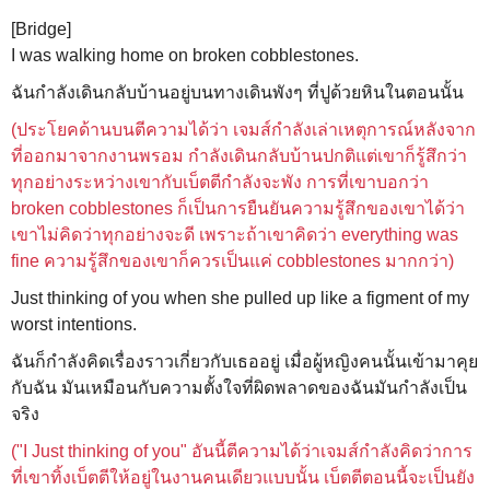
[Bridge]
I was walking home on
broken cobblestones.
ฉันกำลังเดินกลับบ้านอยู่บนทางเดินพังๆ ที่ปูด้วยหินในตอนนั้น
(ประโยคด้านบนตีความได้ว่า เจมส์กำลังเล่าเหตุการณ์หลังจาก
ที่ออกมาจากงานพรอม กำลังเดินกลับบ้านปกติแต่เขาก็รู้สึกว่า
ทุกอย่างระหว่างเขากับเบ็ตตีกำลังจะพัง การที่เขาบอกว่า
broken cobblestones ก็เป็นการยืนยันความรู้สึกของเขาได้ว่า
เขาไม่คิดว่าทุกอย่างจะดี เพราะถ้าเขาคิดว่า everything was
fine ความรู้สึกของเขาก็ควรเป็นแค่ cobblestones มากกว่า)
Just thinking of you when she pulled up like a figment of my
worst intentions.
ฉันก็กำลังคิดเรื่องราวเกี่ยวกับเธออยู่
เมื่อ
ผู้หญิงคนนั้นเข้ามาคุย
กับฉัน มันเหมือนกับความตั้งใจที่ผิดพลาดของฉันมันกำลังเป็น
จริง
("I Just thinking of you"
อันนี้ตีความได้ว่าเ
จมส์กำลังคิดว่าการ
ที่เขาทิ้งเบ็ตตีให้อยู่ในงานคนเดียวแบบนั้น เบ็ตตีตอนนี้จะเป็นยัง