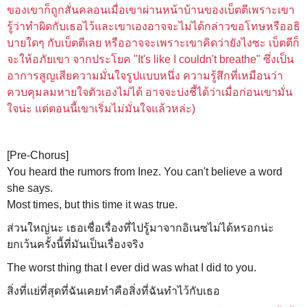
ของเขาก็ถูกสั่นคลอนเมื่อเขาผ่านหน้าบ้านของเบ็ตตีเพราะเขา
รู้ว่าทำผิดกับเธอไว้และเขาเองอาจจะไม่ได้กล่าวขอโทษหรืออธิ
บายใดๆ กับเบ็ตตีเลย หรืออาจจะเพราะเขาคิดว่ายังไงซะ เบ็ตตีก็
จะให้อภัยเขา จากประโยค "It's like I couldn't breathe" ซึ่งเป็น
อาการสูญเสียความมั่นใจรูปแบบหนึ่ง ความรู้สึกที่เหมือนว่า
ควบคุมลมหายใจตัวเองไม่ได้ อาจจะบ่งชี้ได้ว่าเมื่อก่อนเขามั่น
ใจน่ะ แต่ตอนนี้เขาเริ่มไม่มั่นใจแล้วหล่ะ)
[Pre-Chorus]
You heard the rumors from Inez. You can't believe a word
she says.
Most times, but this time it was true.
ส่วนใหญ่นะ เธอเชื่อเรื่องที่ไปรู้มาจากอิเนซไม่ได้หรอกน่ะ
ยกเว้นครั้งนี้ที่มันเป็นเรื่องจริง
The worst thing that I ever did was what I did to you.
สิ่งที่แย่ที่สุดที่ฉันเคยทำคือสิ่งที่ฉันทำไว้กับเธอ