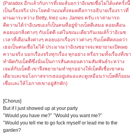
(
Paradox อีกแล้วกับการที่เจมส์บอกว่าอิเนซเชื่อไม่ได้แต่ครั้งนี้
เป็นเรื่องจริง ประโยคด้านบนทั้งหมดคือการอธิบายเรื่องราวที่
ผ่านมาระหว่าง Betty, Inez และ James ครับ เราสามารถ
ตีความได้ว่าอิเนซเองก็เป็นคนที่อยู่ข้างเบ็ตตีเสมอ คอยเตือน
คอยบอกสิ่งต่างๆ กับเบ็ตตี แต่ในขณะเดียวกันเจมส์ก็ว่าอิเนซ
เวลาที่เตือนสิ่งต่างๆ คอยบอกเรื่องราวต่างๆ กับเบ็ตตีตลอดว่า
เธอเป็นคนเชื่อไม่ได้ ประมาณว่าอิเนซอาจจะพยายามเปิดเผย
ความจริง บอกเรื่องจริงทุกเรื่อง ทุกอย่าง หรือรวมทั้งเรื่องที่เขา
ทำผิดกับเบ็ตตีซึ่งนั่นเป็นการสั่นคลอนความสัมพันธ์ระหว่าง
เจมส์กับเบ็ตตี เขาจึงพยายามทำทุกอย่างให้เบ็ตตีเชื่อเขาคน
เดียวและขอโอกาสจากเธออยู่เสมอและดูเหมือนว่าเบ็ตตีก็ยอม
เชื่อและให้โอกาสเขาอยู่สักพัก
)
[Chorus]
But if I just showed up at your party
"Would you have me?" "Would you want me?"
"Would you tell me to go fuck myself or lead me to the
garden?