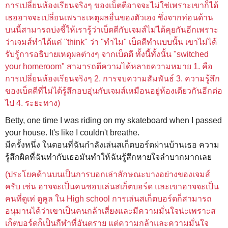
การเปลี่ยนห้องเรียนจริงๆ ของเบ็ตตีอาจจะไม่ใช่เพราะเขาก็ได้
เธออาจจะเปลี่ยนเพราะเหตุผลอื่นของตัวเอง ซึ่งจากท่อนด้าน
บนนี้สามารถบ่งชี้ให้เรารู้ว่าเบ็ตตีกับเจมส์ไม่ได้คุยกันอีกเพราะ
ว่าเจมส์ทำได้แค่ "think" ว่า "ทำไม" เบ็ตตีทำแบบนั้น เขาไม่ได้
รับรู้การอธิบายเหตุผลต่างๆ จากเบ็ตตี ทั้งนี้ทั้งนั้น "switched
your homeroom" สามารถตีความได้หลายความหมาย 1. คือ
การเปลี่ยนห้องเรียนจริงๆ 2. การจบความสัมพันธ์ 3. ความรู้สึก
ของเบ็ตตีที่ไม่ได้รู้สึกอบอุ่นกับเจมส์เหมือนอยู่ห้องเดียวกันอีกต่อ
ไป 4. ระยะทาง)
Betty, one time I was riding on my skateboard when I passed
your house. It's like I couldn't breathe.
มีครั้งหนึ่ง ในตอนที่ฉันกำลังเล่นสเก็ตบอร์ดผ่านบ้านเธอ ความ
รู้สึกผิดที่ฉันทำกับเธอมันทำให้ฉันรู้สึกหายใจลำบากมากเลย
(ประโยคด้านบนเป็นการบอกเล่าลักษณะบางอย่างของเจมส์
ครับ เช่น อาจจะเป็นคนชอบเล่นสเก็ตบอร์ด และเขาอาจจะเป็น
คนที่ดูเท่ ดูคูล ใน High school การเล่น
สเก็ตบอร์ดก็สามารถ
อนุมานได้ว่าเขาเป็นคนกล้าเสี่ยงและมีความมั่นใจน่ะเพราะ
ส
เก็ตบอร์ดก็เป็นกีฬาที่อันตราย
แต่ความกล้าและความมั่นใจ