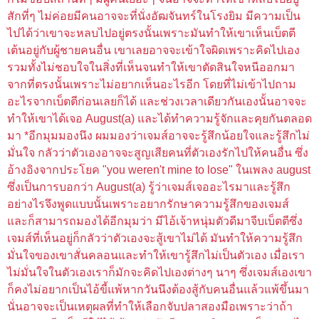
สักที่ๆ ไม่ค่อยมีคนอาจจะที่นั่งอัฒจันทร์ในโรงยิม มีความเป็น
ไปได้ว่าเขาจะหลบไปอยู่ตรงนั้นเพราะมันทำให้เขาเห็นเบ็ตตี
เต้นอยู่กับผู้ชายคนอื่น เขาเลยอาจจะเข้าใจผิดเพราะคิดไปเอง
รวมทั้งไม่ชอบใจในสิ่งที่เห็นจนทำให้เขาตัดสินใจหนีออกมา
จากที่ตรงนั้นเพราะไม่อยากเห็นอะไรอีก
โดยที่ไม่เข้าไปถาม
อะไรจากเบ็ตตีก่อนเลยก็ได้
และช่วงเวลาเดียวกันเองนั้นอาจจะ
ทำให้เขาได้เจอ August(a) และได้ทำความรู้จักและคุยกันตลอด
มา *อีกมุมมองนึง ผมมองว่าเจมส์อาจจะรู้สึกน้อยใจและรู้สึกไม่
มั่นใจ กลัวว่าตัวเองอาจจะสูญเสียคนที่ตัวเองรักไปให้คนอื่น ซึ่ง
อ้างอิงจากประโยค "you weren't mine to lose" ในเพลง august
ซึ่งเป็นการบอกว่า August(a) รู้ว่าเจมส์เจออะไรมาและรู้สึก
อย่างไรจึงพูดแบบนั้นเพราะอยากรักษาความรู้สึกของเจมส์
และก็สามารถมองได้อีกมุมว่า มีไอ้เจ้าหนุ่มตัวดีมาจีบเบ็ตตีซึ่ง
เจมส์ที่เห็นอยู่ก็กลัวว่าตัวเองจะสู้เขาไม่ได้ มันทำให้ความรู้สึก
มั่นใจของเขาสั่นคลอนและทำให้เขารู้สึกไม่เป็นตัวเอง เมื่อเรา
ไม่มั่นใจในตัวเองเราก็มักจะคิดไปเองต่างๆ นาๆ ซึ่งเจมส์เองเขา
ก็คงไม่อยากเป็นไอ้ขี้แพ้หากวันนึงต้องสู้กับคนอื่นแล้วแพ้ขึ้นมา
นั่นอาจจะเป็นเหตุผลที่ทำให้เลือกจับปลาสองมือเพราะว่าถ้า