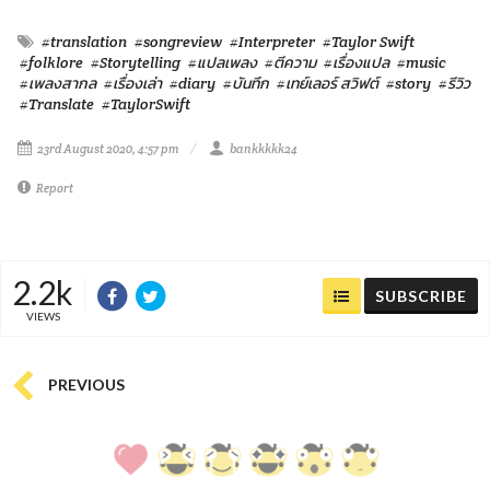
#translation
#songreview
#Interpreter
#Taylor Swift
#folklore
#Storytelling
#แปลเพลง
#ตีความ
#เรื่องแปล
#music
#เพลงสากล
#เรื่องเล่า
#diary
#บันทึก
#เทย์เลอร์ สวิฟต์
#story
#รีวิว
#Translate
#TaylorSwift
23rd August 2020, 4:57 pm
bankkkkk24
Report
2.2k
SUBSCRIBE
VIEWS
PREVIOUS