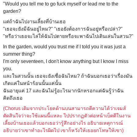
"Would you tell me to go fuck myself or lead me to the
garden?
แต่ถ้าฉันไปงานเลี้ยงที่บ้านเธอ
"เธอจะยังมีฉันอยู่ไหม?" "เธอยังต้องการฉันอยู่หรือเปล่า?"
"หรือว่าเธอจะไล่ให้ฉันไปตายหรือจะพาฉันไปเดินเล่นในสวน?"
In the garden, would you trust me if I told you it was just a
summer thing?
I'm only seventeen, I don't know anything but I know I miss
you.
และในสวนนั้น เธอจะยังเชื่อฉันไหม?
ถ้าฉันบอกเธอว่าเรื่องมัน
เกิดแค่ในหน้าร้อนนั้นแค่นั้น
ฉันอายุแค่ 17 และฉันไม่รู้อะไรมากนักหรอกแต่ฉันรู้ว่าฉัน
คิดถึงเธอ
(
Chorus เดิมจากประโยคด้านบนสามารถตีความได้ว่าเจมส์
ตัดสินใจว่าจะใช้แผนนี้แหละ ไปปรากฏตัวต่อหน้าเบ็ตตีในงาน
เลี้ยงบ้านเธอแล้วบอกเธอว่ารู้สึกอย่างไร อธิบายเหตุการณ์
อธิบายว่าเขาทำอะไรผิดไป เขาก็หวังให้เธอยกโทษให้เขา)