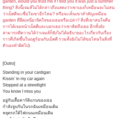
garden, would you trust me if I told you it was just a summer
thing? สิ่งนี้เจมส์ไม่ได้กล่าวถึงแสดงว่าเขาเองก็เหมือนจะไม่สน
ว่าเบ็ตตีจะเชื่อใจเขาอีกไหม? หรือจะเห็นเขาสำคัญเหมือน
garden ที่ยึดเหนี่ยวจิตใจของเธอหรือเปล่า? สิ่งที่เขาสนใจคือ
การได้เจอหน้าเบ็ตตีและบอกเธอว่าเขาคิดถึงเธอ อีกทั้งยัง
สามารถตีความได้ว่าเจมส์ก็ยังไม่ได้อธิบายอะไรเกี่ยวกับเรื่อง
ราวที่เกิดขึ้นในฤดูร้อนกับเบ็ตตี รวมทั้งยังไม่ได้ขอโทษในสิ่งที่
ตัวเองทำผิดไป)
[Outro]
Standing in your cardigan
Kissin' in my car again
Stopped at a streetlight
You know I miss you
อยู่กับเสื้อคาร์ดิแกนของเธอ
กำลังจูบกันในรถฉันเหมือนเดิม
หยุดรถใต้ไฟถนนเหมือนเดิม