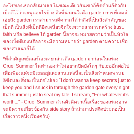
อะไรของเธอกลับมาเลย ในขณะเดียวกันเขาก็คิดคำแก้ตัวกับ
เบ็ตตีไว้ว่าจะพูดอะไรบ้าง สิ่งที่น่าสนใจคือ
garden การที่เจมส์
เอ่ยถึง
garden เราสามารถตีความได้ว่าสิ่งนี้เป็นสิ่งสำคัญของ
เบ็ตตี เป็นสิ่งที่เบ็ตตียึดเหนี่ยวจิตใจเพราะสามารถสร้าง trust,
faith หรือ believe ได้
garden นี้อาจจะหมายความว่าเป็นหัวใจ
ของเบ็ตตีเองหรืออาจะมีความหมายว่า
garden ตามความเชื่อ
ของศาสนาก็ได้
*ที่สำคัญเทย์เลอร์เองเคยกล่าวถึง garden มาก่อนในเพลง
Cruel Summer
ในทำนองว่าไม่อยากปิดบังใดๆ กับเธออีกต่อไป
เพื่อเพียงแค่จะมีเธออยู่และสวนแห่งนี้จะเป็นสิ่งกำหนด
พรหม
ลิขิตและสิ่งจะเป็นต่อไปเอง
"I don't wanna keep secrets just to
keep you and I snuck in through the garden gate every night
that summer just to seal my fate.
I scream, "For whatever it's
worth..." - Cruel Summer ส่วนตัวคิ
ดว่าเนื้อเรื่องของเพลงอาจ
จะมีความเกี่ยวข้องกัน side story ถ้านำมาประติดประต่อเป็น
เรื่องราวหนึ่งเรื่องครับ)