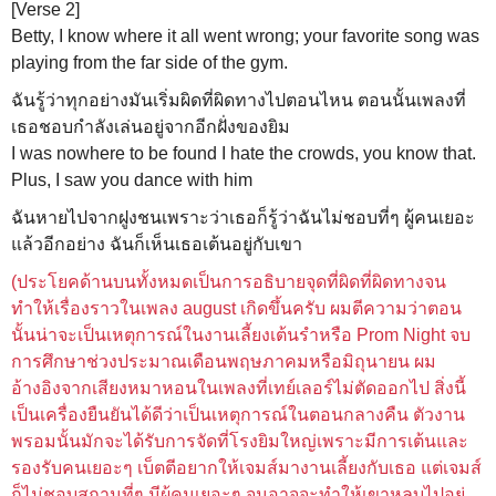
[Verse 2]
Betty, I know where it all went wrong; your favorite song was
playing from the far side of the gym.
ฉันรู้ว่าทุกอย่างมันเริ่มผิดที่ผิดทางไปตอนไหน ตอนนั้นเพลงที่
เธอชอบกำลังเล่นอยู่จากอีกฝั่งของยิม
I was nowhere to be found I hate the crowds, you know that.
Plus, I saw you dance with him
ฉันหายไปจากฝูงชนเพราะว่าเธอก็รู้ว่าฉันไม่ชอบที่ๆ ผู้คนเยอะ
แล้วอีกอย่าง ฉันก็เห็นเธอเต้นอยู่กับเขา
(
ประโยคด้านบนทั้งหมดเป็นการอธิบายจุดที่ผิดที่ผิดทางจน
ทำให้เรื่องราวในเพลง august เกิดขึ้นครับ ผมตีความว่าตอน
นั้นน่าจะเป็นเหตุการณ์ในงานเลี้ยงเต้นรำหรือ
Prom Night
จบ
การศึกษาช่วงประมาณเดือนพฤษภาคมหรือมิถุนายน ผม
อ้างอิงจากเสียงหมาหอนในเพลงที่เทย์เลอร์ไม่ตัดออกไป สิ่งนี้
เป็นเครื่องยืนยันได้ดีว่าเป็นเหตุการณ์ในตอนกลางคืน ตัวงาน
พรอมนั้นมักจะได้รับการจัดที่โรงยิมใหญ่เพราะมีการเต้นและ
รองรับคนเยอะๆ เบ็ตตีอยากให้เจมส์มางานเลี้ยงกับเธอ แต่เจมส์
ก็ไม่ชอบสถานที่ๆ มีผู้คนเยอะๆ จนอาจจะทำให้เขาหลบไปอยู่