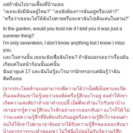
แต่ถ้าฉันไปงานเลี้ยงที่บ้านเธอ
"เธอจะยังมีฉันอยู่ไหม?" "เธอยังต้องการฉันอยู่หรือเปล่า?"
"หรือว่าเธอจะไล่ให้ฉันไปตายหรือจะพาฉันไปเดินเล่นในสวน?"
In the garden, would you trust me if I told you it was just a
summer thing?
I'm only seventeen, I don't know anything but I know I miss
you.
และในสวนนั้น เธอจะยังเชื่อฉันไหม?
ถ้าฉันบอกเธอว่าเรื่องมัน
เกิดแค่ในหน้าร้อนนั้นแค่นั้น
ฉันอายุแค่ 17 และฉันไม่รู้อะไรมากนักหรอกแต่ฉันรู้ว่าฉัน
คิดถึงเธอ
(
จากประโยคด้านบนสามารถตีความได้ว่าเบ็ตตีเย็นชาและปิด
กั้นเจมส์จนเขาไม่รู้เลยว่าเธอคิดหรือรู้สึกอะไรอยู่ จนทำให้เขา
เกิดความสงสัยว่าถ้าเขาทำแบบนี้ เบ็ตตีจะทำอะไรกับเขาบ้าง
เขาอยากรู้ความรู้สึกอะไรสักอย่างจากเธอกลับมา อะไรก็ได้ ไม่
ว่าจะแค่ความรู้สึกที่ยังต้อนรับกันอยู่หรือความรู้สึกโกรธจนด่า
จนไล่ให้เขาไปตาย เขายังอยากได้รับความรู้สึกของเธอกลับมา
บ้างจากการกระทำของเขา ไม่ใช่นิ่งไปจนไม่รับรู้ความรู้สึก