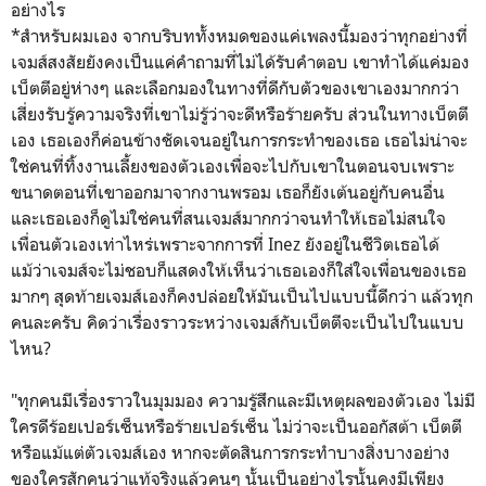
อย่างไร
*สำหรับผมเอง จากบริบททั้งหมดของแค่เพลงนี้มองว่าทุกอย่างที่
เจมส์สงสัยยังคงเป็นแค่คำถามที่ไม่ได้รับคำตอบ เขาทำได้แค่มอง
เบ็ตตีอยู่ห่างๆ และเลือกมองในทางที่ดีกับตัวของเขาเองมากกว่า
เสี่ยงรับรู้ความจริงที่เขาไม่รู้ว่าจะดีหรือร้ายครับ ส่วนในทางเบ็ตตี
เอง เธอเองก็ค่อนข้างชัดเจนอยู่ในการกระทำของเธอ เธอไม่น่าจะ
ใช่คนที่ทิ้งงานเลี้ยงของตัวเองเพื่อจะไปกับเขาในตอนจบเพราะ
ขนาดตอนที่เขาออกมาจากงานพรอม เธอก็ยังเต้นอยู่กับคนอื่น
และเธอเองก็ดูไม่ใช่คนที่สนเจมส์มากกว่าจนทำให้เธอไม่สนใจ
เพื่อนตัวเองเท่าไหร่เพราะจากการที่ Inez ยังอยู่ในชีวิตเธอได้
แม้ว่าเจมส์จะไม่ชอบก็แสดงให้เห็นว่าเธอเองก็ใส่ใจเพื่อนของเธอ
มากๆ สุดท้ายเจมส์เองก็คงปล่อยให้มันเป็นไปแบบนี้ดีกว่า แล้วทุก
คนละครับ คิดว่าเรื่องราวระหว่างเจมส์กับเบ็ตตีจะเป็นไปในแบบ
ไหน?
"ทุกคนมีเรื่องราวในมุมมอง ความรู้สึกและมีเหตุผลของตัวเอง ไม่มี
ใครดีร้อยเปอร์เซ็นหรือร้ายเปอร์เซ็น ไม่ว่าจะเป็นออกัสต้า เบ็ตตี
หรือแม้แต่ตัวเจมส์เอง หากจะตัดสินการกระทำบางสิ่งบางอย่าง
ของใครสักคนว่าแท้จริงแล้วคนๆ นั้นเป็นอย่างไรนั้นคงมีเพียง