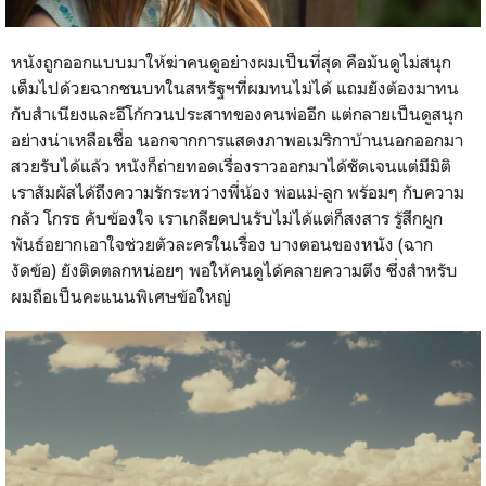
หนังถูกออกแบบมาให้ฆ่าคนดูอย่างผมเป็นที่สุด คือมันดูไม่สนุก
เต็มไปด้วยฉากชนบทในสหรัฐฯที่ผมทนไม่ได้ แถมยังต้องมาทน
กับสำเนียงและอีโก้กวนประสาทของคนพ่ออีก แต่กลายเป็นดูสนุก
อย่างน่าเหลือเชื่อ นอกจากการแสดงภาพอเมริกาบ้านนอกออกมา
สวยรับได้แล้ว หนังก็ถ่ายทอดเรื่องราวออกมาได้ชัดเจนแต่มีมิติ
เราสัมผัสได้ถึงความรักระหว่างพี่น้อง พ่อแม่-ลูก พร้อมๆ กับความ
กลัว โกรธ คับข้องใจ เราเกลียดปนรับไม่ได้แต่ก็สงสาร รู้สึกผูก
พันธ์อยากเอาใจช่วยตัวละครในเรื่อง บางตอนของหนัง (ฉาก
งัดข้อ) ยังติดตลกหน่อยๆ พอให้คนดูได้คลายความตึง ซึ่งสำหรับ
ผมถือเป็นคะแนนพิเศษข้อใหญ่