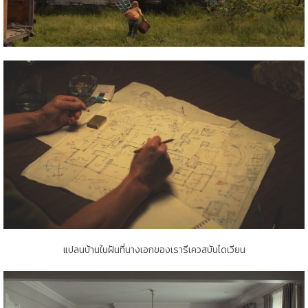
แปลนบ้านในฝันที่นางเอกของเรารีเควสบันไดเวียน