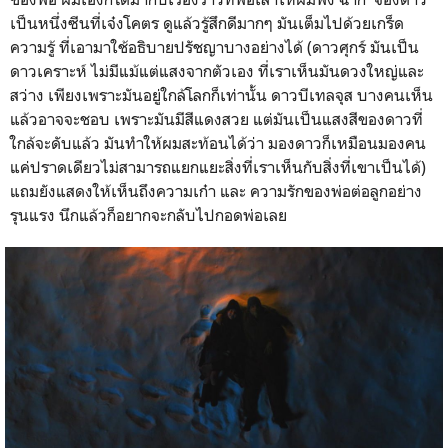
เป็นหนึ่งซีนที่เจ๋งโคตร ดูแล้วรู้สึกดีมากๆ มันเต็มไปด้วยเกร็ด
ความรู้ ที่เอามาใช้อธิบายปรัชญาบางอย่างได้ (ดาวศุกร์ มันเป็น
ดาวเคราะห์ ไม่มีแม้แต่แสงจากตัวเอง ที่เราเห็นมันดวงใหญ่และ
สว่าง เพียงเพราะมันอยู่ใกล้โลกก็เท่านั้น ดาวบีเทลจุส บางคนเห็น
แล้วอาจจะชอบ เพราะมันมีสีแดงสวย แต่มันเป็นแสงสีของดาวที่
ใกล้จะดับแล้ว มันทำให้ผมสะท้อนได้ว่า มองดาวก็เหมือนมองคน
แค่ปราดเดียวไม่สามารถแยกแยะสิ่งที่เราเห็นกับสิ่งที่เขาเป็นได้)
แถมยังแสดงให้เห็นถึงความเก๋า และ ความรักของพ่อต่อลูกอย่าง
รุนแรง นึกแล้วก็อยากจะกลับไปกอดพ่อเลย