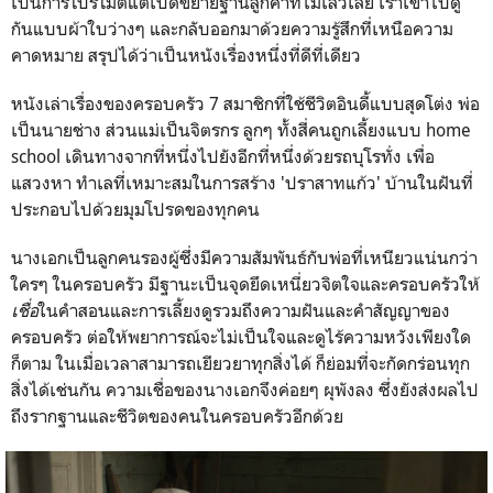
เป็นการโปรโมตแต่เปิดขยายฐานลูกค้าที่ไม่เลวเลย เราเข้าไปดู
กันแบบผ้าใบว่างๆ และกลับออกมาด้วยความรู้สึกที่เหนือความ
คาดหมาย สรุปได้ว่าเป็นหนังเรื่องหนึ่งที่ดีที่เดียว
หนังเล่าเรื่องของครอบครัว 7 สมาชิกที่ใช้ชีวิตอินดี้แบบสุดโต่ง พ่อ
เป็นนายช่าง ส่วนแม่เป็นจิตรกร ลูกๆ ทั้งสี่คนถูกเลี้ยงแบบ home
school เดินทางจากที่หนึ่งไปยังอีกที่หนึ่งด้วยรถบุโรทั่ง เพื่อ
แสวงหา ทำเลที่เหมาะสมในการสร้าง 'ปราสาทแก้ว' บ้านในฝันที่
ประกอบไปด้วยมุมโปรดของทุกคน
นางเอกเป็นลูกคนรองผู้ซึ่งมีความสัมพันธ์กับพ่อที่เหนียวแน่นกว่า
ใครๆ ในครอบครัว มีฐานะเป็นจุดยึดเหนี่ยวจิตใจและครอบครัวให้
เชื่อ
ในคำสอนและการเลี้ยงดูรวมถึงความฝันและคำสัญญาของ
ครอบครัว ต่อให้พยาการณ์จะไม่เป็นใจและดูไร้ความหวังเพียงใด
ก็ตาม ในเมื่อเวลาสามารถเยียวยาทุกสิ่งได้ ก็ย่อมที่จะกัดกร่อนทุก
สิ่งได้เช่นกัน ความเชื่อของนางเอกจึงค่อยๆ ผุพังลง ซึ่งยังส่งผลไป
ถึงรากฐานและชีวิตของคนในครอบครัวอีกด้วย