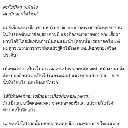
ผมไม่มีความฝันไง
คุณนึกออกใช่ไหม?
ผมก็เรียนหนังสือ เข้ามหาวิทยาลัย จบจากคณะสายนิเทศ ทำงาน
ในโปรดัคชั่นเฮาส์อยู่สองสามปี แล้วก็ออกมาขายของ ขายเสื้อผ้า
ผ่านไอจี โดยมีแฟนเก่าเป็นคนแนะนำ (ตอนนั้นเธอขายครีม แต่
ผมดูกระบวนการการผลิตแล้วรู้สึกไม่โอเค เลยเลือกขายเครื่อง
ประดับ)
เมื่อพูดไปว่าเป็นเว็บเดเวลลอปเปอร์ ทุกคนมักจะทำหน้างง ผมจึง
ต้องบอกอีกหนว่าเป็นโปรแกรมเมอร์ แล้วทุกคนก็จะ 'อ๋อ...' จาก
นั้นก็เงียบไป และคิดเอาไปว่า
ไอ้นี่มันคงทำอะไรสักอย่างเกี่ยวกับคอมแหละวะ
มันเป็นแบบนี้ตลอดแหละ ช่างเถอะ ผมชินละ แล้วผมก็ไม่ได้
ทำงานนั้นอีกแล้ว
นอกเหนือไปจากนี้ผมชอบอ่านหนังสือ...ผมชอบมาก โดยเฉพาะ