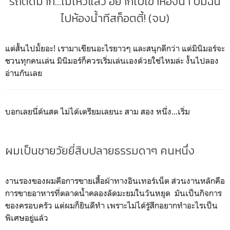
รถติดมาก...ไม่ไหวแล้ว อยากไปเข้าห้องน้ำ บีมฉัน
ไปห้องน้ำทีสก็อตตี้! (จบ)
แต่สั้นไปมั้ยอะ! เรามาเขียนอะไรยาวๆ และสนุกดีกว่า แต่มินิมอร์จะ
ชวนทุกคนเล่น มินิมอร์ก็ควรเริ่มเล่นเองด้วยใช่ไหมล่ะ งั้นไปลอง
อ่านกันเลย
บอกเลยนี่ด้นสด ไม่ได้เตรียมเลยนะ สาม สอง หนึ่ง...เริ่ม
ผมเป็นชายวัยยี่สิบปลายธรรมดาๆ คนหนึ่ง
งานรองของผมคือการขายเสื้อผ้าทางอินเทอร์เน็ต ส่วนงานหลักคือ
การขายอาหารที่ตลาดน้ำคลองลัดมะยมในวันหยุด มันเป็นกิจการ
ของครอบครัว แต่ผมก็ยินดีทำ เพราะไม่ได้รู้สึกอยากทำอะไรเป็น
พิเศษอยู่แล้ว