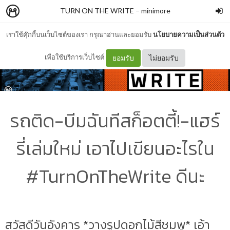
TURN ON THE WRITE
–
minimore
เราใช้คุ๊กกี้บนเว็บไซต์ของเรา กรุณาอ่านและยอมรับ
นโยบายความเป็นส่วนตัว
เพื่อใช้บริการเว็บไซต์
ยอมรับ
ไม่ยอมรับ
รถติด-บีมฉันทีสก็อตตี้!-แฮร์
รี่เล่มใหม่ เอาไปเขียนอะไรใน
#TurnOnTheWrite ดีนะ
สวัสดีวันอังคาร *วางรูปดอกไม้สีชมพู* เอ้า