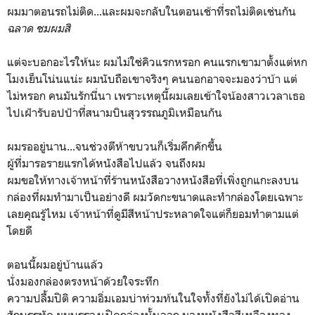
ผมมาตอนรถไม่ติด...และผมจะกลับในตอนเช้าที่รถไม่ติดเช่นกัน
ฉลาด ชมผมสิ
แต่จะบอกอะไรให้นะ ผมไม่ใช่คิวแรกหรอก คนแรกเขามาตั้งแต่หก
โมงเย็นโน่นแน่ะ ผมนับถือเขาจริงๆ คนนอกอาจจะมองว่าบ้า แต่
ไม่หรอก คนมันรักนี่นา เพราะเหตุนี้ผมเลยเข้าใจน้องสาวเวลาเธอ
ไปเฝ้ารับอปป้าที่สนามบินสุวรรณภูมิเหมือนกัน
ผมรออยู่นาน...จนช่วงตีห้าขบวนก็เริ่มคึกคักขึ้น
ผู้ที่มารอรายแรกได้หนังสือไปแล้ว จนถึงผม
ผมขอให้ทางเจ้าหน้าที่ร้านหนังสือวางหนังสือที่เพิ่งถูกแกะลงบน
กล่องที่ผมทำมาเป็นอย่างดี ผมวัดกะขนาดและทำกล่องโดยเฉพาะ
เลยคุณรู้ไหม เจ้าหน้าที่ดูมีสีหน้าประหลาดใจแต่ก็ยอมทำตามแต่
โดยดี
ตอนนี้ผมอยู่บ้านแล้ว
นั่งมองกล่องตรงหน้าด้วยใจระทึก
ความปลื้มปิติ ความอิ่มเอมบ่าท่วมท้นในใจทั้งที่ยังไม่ได้เปิดอ่าน
สักบรรทัด ผมบรรจงเปิดกล่องนั้นออก มองหนังสือสีเหลืองทอง