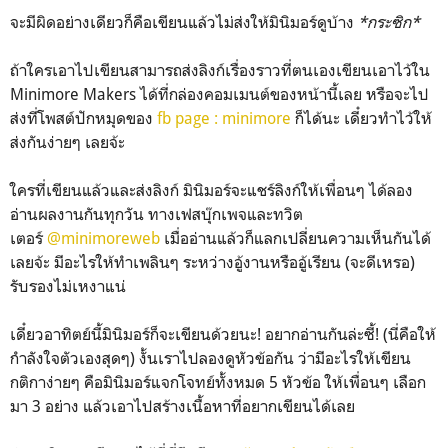
จะมีผิดอย่างเดียวก็คือเขียนแล้วไม่ส่งให้มินิมอร์ดูบ้าง
*กระซิก*
ถ้าใครเอาไปเขียนสามารถส่งลิงก์เรื่องราวที่ตนเองเขียนเอาไว้ใน
Minimore Makers ได้ที่กล่องคอมเมนต์ของหน้านี้เลย หรือจะไป
ส่งที่โพสต์ปักหมุดของ
fb page : minimore
ก็ได้นะ เดี๋ยวทำไว้ให้
ส่งกันง่ายๆ เลยจ้ะ
ใครที่เขียนแล้วและส่งลิงก์ มินิมอร์จะแชร์ลิงก์ให้เพื่อนๆ ได้ลอง
อ่านผลงานกันทุกวัน ทางเฟสบุ๊กเพจและทวิต
เตอร์
@minimoreweb
เมื่ออ่านแล้วก็แลกเปลี่ยนความเห็นกันได้
เลยจ้ะ มีอะไรให้ทำเพลินๆ ระหว่างอู้งานหรืออู้เรียน (จะดีเหรอ)
รับรองไม่เหงาแน่
เดี๋ยวอาทิตย์นี้มินิมอร์ก็จะเขียนด้วยนะ! อยากอ่านกันล่ะซี้! (นี่คือให้
กำลังใจตัวเองสุดๆ) งั้นเราไปลองดูหัวข้อกัน ว่ามีอะไรให้เขียน
กติกาง่ายๆ คือมินิมอร์แจกโจทย์ทั้งหมด 5 หัวข้อ ให้เพื่อนๆ เลือก
มา 3 อย่าง แล้วเอาไปสร้างเนื้อหาที่อยากเขียนได้เลย