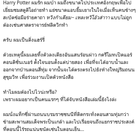
Harry Potter ผมรัก ผมบ้า ผมถึงขนาดไปประเทศอังกฤษเพื่อไป
เยี่ยมชมสตูดิโอถ่ายทำ แย่ขนาดแอบยิ้มเยาะในใจเมื่อเห็นคนข้างๆ
สะบัดข้อมือร่ายคาถา
หวิงก๊าเดียม~ เหละหวิโอ๊วส่าาา
แบบไม่ถูก
ต้องเช่นศาสตราจารย์ฟลิตวิกทำ
ครับ ผมเป็นติ่งแฮร์รี่
ด้วยเหตุนี้ผมเลยทิ้งตัวลงเตียงอันแสนร้อนผ่าว กดรีโมทเปิดแอร์
คอนดิชั่นเนอร์ ตั้งใจนอนตั้งแต่บ่ายสอง เพื่อที่จะได้อาบน้ำและ
ออกจากบ้านตอนสี่ทุ่ม จากนั้นจะได้ตรงตรงไปยังห้างใหญ่ริมถนน
สุขุมวิท เพื่อร่วมงานเปิดตัวหนังสือ
ทำไมผมต้องไปไวน่ะหรือ?
เพราะผมอยากเป็นคนแรกๆ ที่ได้จับหนังสือเล่มนี้ยังไงล่ะ
ผมนั่งแท็กซี่ผ่านถนนบรมราชชนนีที่ติดกระทั่งตอนสามทุ่มกว่า
ข้ามสะพานสมเด็จพระปิ่นเกล้า และไปเรื่อยจนถึงแยกราชประสงค์
ที่ตอนนี้ไร้รถแน่นขนัดเช่นในตอนเย็น...