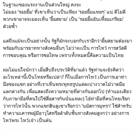
ในฐานะของแรงงานเป็นส่วนใหญ่ คงจะ
ไม่มอง ‘รอยยิ้ม’ ที่เขาเห็นว่าเป็นเพียง ‘รอยยิ้มแหยๆ’ แน่ ดีไม่ดี
พวกเขาอาจจะมองเห็น ‘ยิ้มสยาม’ เป็น ‘รอยยิ้มอันเหี้ยมเกรียม’
ด้วยซ้ำ
แต่ถึงแม้จะเป็นอย่างนั้น รัฐก็มักจะบอกกับเราอีกว่ายิ้มสยามต้องมา
พร้อมกับมารยาททางสังคมอื่นๆ ไม่ว่าจะเป็น การไหว้ การสวัสดี
การขอบคุณ หรือการขอโทษ เพราะทั้งหมดนี้คือความเป็นไทย
ผมไม่แน่ใจนักว่า เมื่อสืบถึงประวัติที่มาแล้ว รัฐท่านจะยังคิดว่า
อะไรเหล่านี้เป็นไทยหรือเปล่า? ก็ในเมื่อการไหว้ เป็นการเอาท่า
มือของแขก อย่างที่เราเห็นพระพุทธรูปแต่ละปางวาดไม้วาดมือ
แตกต่างกัน เพื่อแสดงถึงความหมายที่ต่างกันออกไป (ทำนองเดียว
กับภาษามือที่คนใบ้ใช้สื่อสารกันนั่นแหละ) ไอ้ท่ามือที่คนไทยเรียก
ว่าการไหว้นั้น พวกแขกฮินดูเขาเรียกว่า ‘นมัสการมุทรา’ ใช้สำหรับ
ทำความเคารพผู้มีอาวุโสหรือลำดับชั้นทางสังคมสูงกว่า อย่างการ
ไหว้พระ ไหว้เจ้า เป็นต้น