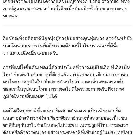
เสียยิ่งกว่าอะไร เห็นได้จากแคมเปญจำพวก ‘Land of Smile’ ที่ทั้ง
ภาครัฐและเอกชนของบ้านนี้เมืองนี้ขยันผลิตซ้ำกันอยู่แทบจะทุก
ขณะจิต
ก็แม้กระทั่งอดีตราชินีลูกทุ่งผู้ล่วงลับอย่างคุณพุ่มพวง ดวงจันทร์ ยัง
บอกให้พวกเรากระหยิ่มถึงความดีงามนี้ไว้ในบทเพลงที่มีชื่อ
ว่า
สยามเมืองยิ้ม
เลยนะครับ
การที่แม่ผึ้งขึ้นต้นเพลงนี้ด้วยประโยคที่ว่า ‘จงภูมิใจเถิด ที่เกิดเป็น
ไทย’ ก็ดูจะเป็นตัวอย่างที่ดีอยู่แล้วว่ารัฐได้กล่อมเสียจนประชาชน
คนไทยภาคภูมิใจใน ‘ยิ้มสยาม’ จนไม่สนว่าคนอื่นจะมองรอยยิ้ม
ของเราในรูปแบบไหน เพราะคงไม่มีใครหรอกนะครับที่จะภาค
ภูมิใจในรอยยิ้มแหยๆ ไปได้
แต่ก็ไม่ใช่ทุกชาติที่จะเห็น ‘ยิ้มสยาม’ ของเราเป็นเพียงรอยยิ้ม
แหยๆ อย่างที่พวกฝรั่ง หรือชาติมหาอำนาจทั้งหลายมองเห็น ชน
ชาติอื่นๆ ที่เราไม่จำเป็นต้องไปประจบ เพราะถูกพี่ไทยเรามองว่า
ด้อยหรือต่ำกว่าตนเอง อย่างเช่นชนชาติที่เข้ามาอยู่ในประเทศไทย