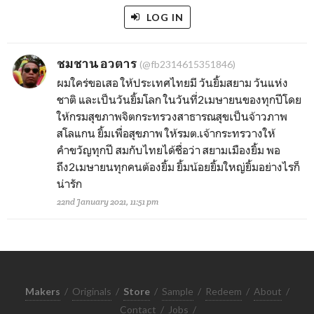
LOG IN
ชมชาน อวตาร
(@fb2314615351846)
ผมใคร่ขอเสอ ให้ประเทศไทยมี วันยิ้มสยาม วันแห่ง
ชาติ และเป็นวันยิ้มโลก ในวันที่2เมษายนของทุกปีโดย
ให้กรมสุขภาพจิตกระทรวงสาธารณสุขเป็นจ้าวภาพ
สโลแกน ยิ้มเพื่อสุขภาพ ให้รมต.เจ้ากระทรวางให้
คำขวัญทุกปี สมกับไทยได้ชื่อว่า สยามเมืองยิ้ม พอ
ถึง2เมษายนทุกคนต้องยิ้ม ยิ้มน้อยยิ้มใหญ่ยิ้มอย่างไรก็
น่ารัก
22nd January 2021, 11:51 pm
Makers
/
Originals
/
Store
/
Sample
/
Redeem
/
About
/
Contact
/
Jobs
/