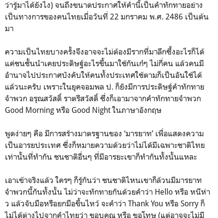
ว่ารู้มาได้ยังไง) จนถึงขนาดประกาศให้คำนี้เป็นคำทักทายอย่าง
เป็นทางการของคนไทยเมื่อวันที่ 22 มกราคม พ.ศ. 2486 เป็นต้น
มา
ความเป็นไทยบางครั้งจึงอาจจะไม่ต้องมีรากที่มาลึกซึ้งอะไรก็ได้
แค่ชนชั้นนำเคยประดิษฐ์อะไรขึ้นมาใช้กันเก๋ๆ ไม่กี่คน แล้วคนมี
อำนาจไปประกาศบังคับให้คนทั้งประเทศใช้ตามก็เป็นอันใช้ได้
แล้วนะครับ เพราะในยุคจอมพล ป. ก็ยังมีการประดิษฐ์คำทักทาย
จำพวก อรุณสวัสดิ์ ราตรีสวัสดิ์ ซึ่งก็เอามาจากคำทักทายจำพวก
Good Morning หรือ Good Night ในภาษาอังกฤษ
พูดง่ายๆ คือ มีการสร้างมาตรฐานของ ‘มารยาท’ เพื่อแสดงความ
เป็นอารยประเทศ ซึ่งก็หมายความด้วยว่าไม่ได้มีเฉพาะชาติไทย
เท่านั้นที่ทำกัน ชนชาติอื่นๆ ที่มีอารยะเขาก็ทำกันทั้งนั้นแหละ
เอาเข้าจริงแล้ว ใครๆ ก็รู้กันว่า ชนชาติไหนเขาก็ล้วนมีมารยาท
จำพวกนี้กันทั้งนั้น ไม่ว่าจะทักทายกันด้วยคำว่า Hello หรือ หนีห่า
ว แล้วจับมือหรือยกมือขึ้นไหว้ จะคำว่า Thank You หรือ Sorry ก็
ไม่ได้ต่างไปจากคำไทยว่า ขอบคุณ หรือ ขอโทษ (แต่อาจจะไม่มี