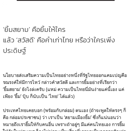
‘ยิ้มสยาม’ คือยิ้มให้ใคร
แล้ว ‘สวัสดี’ คือคำเก่าไทย หรือว่าใครเพิ่ง
ประดิษฐ์
นโยบายส่งเสริมความเป็นไทยอย่างหนึ่งที่รัฐไทยออกแคมเปญคือ
รณรงค์ให้มีการไหว้ กล่าวคำสวัสดี และการยิ้มอย่างที่เรียกว่า
‘ยิ้มสยาม’ ยังไงล่ะครับ (แหม่ ความเป็นไทยนี่มันง่ายแค่นี้เอง แค่
เพียง ‘ยิ้ม’ ปุ๊บ ก็นับเป็น ‘ไทย’ ได้แล้ว)
ประเทศไทยเคยบอก (พร้อมกับกล่อม) ตนเอง (ถ้าจะพูดให้ตรงๆ ก็
คือ กล่อมประชาชน) ว่า เราเป็น ‘สยามเมืองยิ้ม’ ซึ่งก็แน่นอนว่า
หมายถึงเรายิ้มให้กับคนอื่น เพราะถ้าอยู่ๆ มีแค่คนไทยเอง การยิ้ม