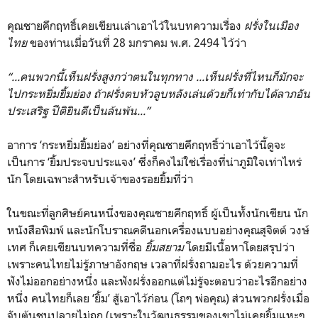
คุณชายคึกฤทธิ์เคยเขียนเล่าเอาไว้ในบทความเรื่อง
ฝรั่งในเมือง
ไทย
ของท่านเมื่อวันที่ 28 มกราคม พ.ศ. 2494 ไว้ว่า
“...คนพวกนี้เห็นฝรั่งสูงกว่าตนในทุกทาง ...เห็นฝรั่งที่ไหนก็มักจะ
ไปกระหยิ่มยิ้มย่อง ถ้าฝรั่งตบหัวลูบหลังเล่นด้วยก็เท่ากับได้ลาภอัน
ประเสริฐ ปีติยินดีเป็นล้นพ้น...”
อาการ ‘กระหยิ่มยิ้มย่อง’ อย่างที่คุณชายคึกฤทธิ์ว่าเอาไว้นี้ดูจะ
เป็นการ ‘ยิ้มประจบประแจง’ ซึ่งก็คงไม่ใช่เรื่องที่น่าภูมิใจเท่าไหร่
นัก โดยเฉพาะสำหรับเจ้าของรอยยิ้มที่ว่า
ในขณะที่ลูกศิษย์คนหนึ่งของคุณชายคึกฤทธิ์ ผู้เป็นทั้งนักเขียน นัก
หนังสือพิมพ์ และนักโบราณคดีนอกเครื่องแบบอย่างคุณสุจิตต์ วงษ์
เทศ ก็เคยเขียนบทความที่ชื่อ
ยิ้มสยาม
โดยมีเนื้อหาโดยสรุปว่า
เพราะคนไทยไม่รู้ภาษาอังกฤษ เวลาที่ฝรั่งถามอะไร ด้วยความที่
ฟังไม่ออกอย่างหนึ่ง และฟังฝรั่งออกแต่ไม่รู้จะตอบว่าอะไรอีกอย่าง
หนึ่ง คนไทยก็เลย ‘ยิ้ม’ สู้เอาไว้ก่อน (โถๆ พ่อคุณ) ส่วนพวกฝรั่งเมื่อ
จับต้นชนปลายไม่ถูก (เพราะในวัฒนธรรมของเขาไม่เคยยิ้มแหะๆ