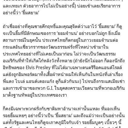
และเหยเก ด้วยอาการไปไม่เป็นอย่างนี้) บ่อยเข้าเลยเรียกอาการ
อย่างนี้ว่า ‘ยิ้มสยาม’
ถ้าเชื่ออย่างที่คุณชายคึกฤทธิ์และคุณสุจิตต์ว่าเอาไว้ ‘ยิ้มสยาม’ ก็ดู
จะเป็นยิ้มที่มีลักษณะของการ ‘ยอมจำนน’ อย่างบอกไม่ถูก ยิ่งเมื่อ
สถานการณ์ในยุคนั้น ประเทศไทยก็ตกอยู่ในภาวะยอมจำนนต่อ
กระแสอันเชี่ยวกรากของวัฒนธรรมฝรั่งที่ไหลบ่าเข้ามาใน
ประเทศไทยอย่างที่ไม่เคยเป็นมาก่อน ไม่ว่าจะเป็นวัฒนธรรม
อเมริกันที่ทำให้เกิดโก๋หลังวังทั้งหลาย (ถ้ายังนึกไม่ออก ก็ลองนึกถึง
อิทธิพลของ Elvis Presley ที่ไม่ได้มาเฉพาะดนตรีร็อคแอนด์โรลล์
แต่ยังถูกอิมพอร์ตมาทั้งเสื้อผ้าหน้าผมให้เห็นกันในหนังที่เล่าเรื่อง
พี่แดง ไบเล่ แอนด์เดอะแก๊ง ดูก็แล้วกันนะ) ไปจนถึงกระแสเมียเช่า
และการเข้ามาของพวก G.I. ในยุคสงครามเวียดนามที่พวกอเมริกัน
มาตั้งฐานทัพอยู่ในประเทศของเรา
ก็คงมีเฉพาะพวกฝรั่งกับชาติมหาอำนาจเท่านั้นแหละ ที่มองเห็น
รอยยิ้มแหยๆ อย่างนี้ว่าเป็น ‘ยิ้มสยาม’ และถึงแม้ว่าจะเป็นอย่างนั้น
แต่ทั้งรัฐและคนไทยก็ดูจะภาคภูมิใจกับเจ้า รอยยิ้มบูดๆ เบี้ยวๆ นี้