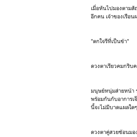
เมื่อหันไปมองตามส
อีกคน เจ้าของเรือนผม
"ตกใจรึที่เป็นข้า"
ดวงตาเรียวคมกริบคล
มนุษย์หนุ่มส่ายหน้
พร้อมกันกับอาการเจ
นี้จะไม่มีบาดแผลใ
ดวงตาคู่สวยช้อนมองเ