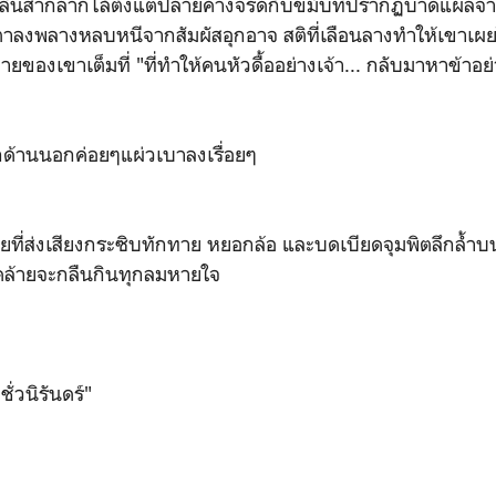
ายลิ้นสากลากไล้ตั้งแต่ปลายคางจรดกับขมับที่ปรากฏบาดแผลจาก
ับตาลงพลางหลบหนีจากสัมผัสอุกอาจ สติที่เลือนลางทำให้เขาเผ
ายของเขาเต็มที่ "ที่ทำให้คนหัวดื้ออย่างเจ้า... กลับมาหาข้าอย
ด้านนอกค่อยๆแผ่วเบาลงเรื่อยๆ
ยที่ส่งเสียงกระซิบทักทาย หยอกล้อ และบดเบียดจุมพิตลึกล้ำบน
า คล้ายจะกลืนกินทุกลมหายใจ
ชั่วนิรันดร์"