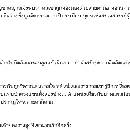
ัญชาตญาณจึงพบว่า ตัวเขาถูกจ้องมองด้วยสายตามิอาจอ่านคว
สีสว่างซึ่งถูกจัดทรงอย่างเป็นระเบียบ บุตรแห่งสรวงสวรรค์ผู้ยิ
้ายใบมีดล้อมกรอบลูกแก้วสีนภา... กำลังสร้างความอึดอัดแก่เ
า ราวกับถูกริดรอนลมหายใจ พลันนั้นเองร่างกายเขารู้สึกเหนื่
็บแทบบ้าตรงแขนทั้งสองข้าง... ตำแหน่งเดียวกับบาดแผลก่อน
ดๆปรากฏให้ระคายตาก็ตาม
จ้าของร่างสูงที่เขาแสนรักอีกครั้ง