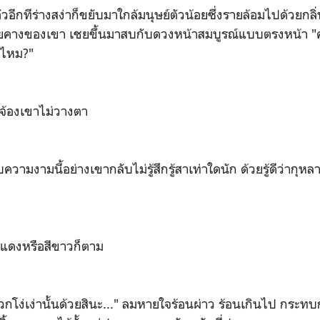
ู้ตัวอีกทีร่างสง่าก็ขยับมาใกล้มนุษย์ตัวน้อยซึ่งรายล้อมไปด้วยกล
ลายคางของเขา เชยขึ้นมาสบกับดวงหน้าสมบูรณ์แบบตรงหน้า "ค
ิงไหม?"
จ้องเขาไม่วางตา
วามงามนี้อย่างเขากลับไม่รู้สึกรู้สาเท่าใดนัก ด้วยรู้ดีว่ากุ
สีแดงหรือสีขาวก็ตาม
โง่เง่านั้นด้วยสินะ..." ลมหายใจร้อนผ่าว ร้อนเกินไป กระท