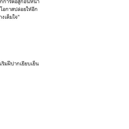
การต่อสู้ก่อนหน้า
ยโอกาสปล่อยให้อีก
่างเต็มใจ"
ริมฝีปากเยียบเย็น