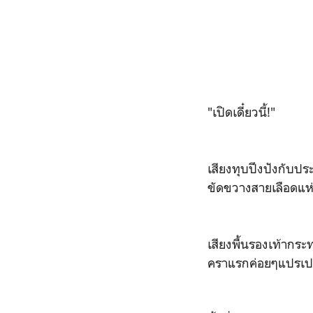
"เปิดเดี๋ยวนี้!"
เสียงทุบปึงปังกับปร
ขัดขวางสายเลือดแห่
เสียงพื้นรองเท้ากร
คราแรกค่อยๆแปรเปล