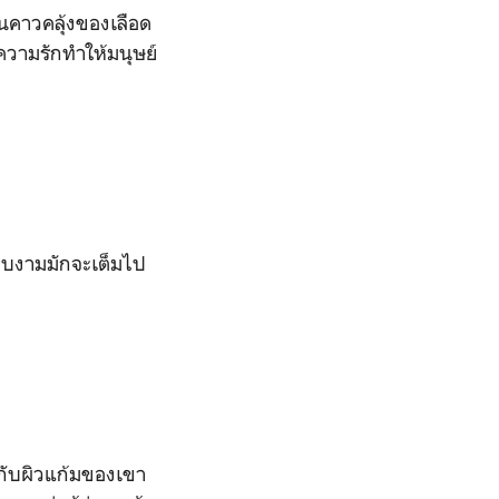
ิ่นคาวคลุ้งของเลือด
วามรักทำให้มนุษย์
หลาบงามมักจะเต็มไป
บกับผิวแก้มของเขา