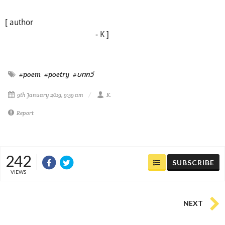
[ author
- K ]
#poem
#poetry
#บทกวี
9th January 2019, 9:59 am
K.
Report
242
SUBSCRIBE
VIEWS
NEXT