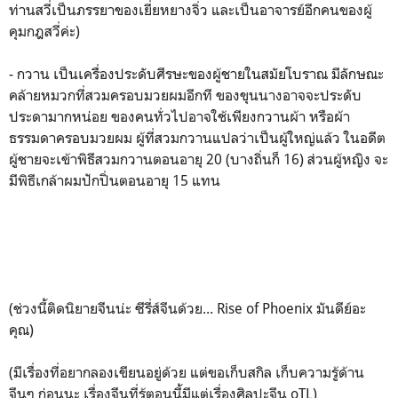
ท่านสวี่เป็นภรรยาของเยี่ยหยางจิ่ว และเป็นอาจารย์อีกคนของผู้
คุมกฎสวี่ค่ะ)
- กวาน เป็นเครื่องประดับศีรษะของผู้ชายในสมัยโบราณ มีลักษณะ
คล้ายหมวกที่สวมครอบมวยผมอีกที ของขุนนางอาจจะประดับ
ประดามากหน่อย ของคนทั่วไปอาจใช้เพียงกวานผ้า หรือผ้า
ธรรมดาครอบมวยผม ผู้ที่สวมกวานแปลว่าเป็นผู้ใหญ่แล้ว ในอดีต
ผู้ชายจะเข้าพิธีสวมกวานตอนอายุ 20 (บางถิ่นก็ 16) ส่วนผู้หญิง จะ
มีพิธีเกล้าผมปักปิ่นตอนอายุ 15 แทน
(ช่วงนี้ติดนิยายจีนน่ะ ซีรี่ส์จีนด้วย... Rise of Phoenix มันดีย์อะ
คุณ)
(มีเรื่องที่อยากลองเขียนอยู่ด้วย แต่ขอเก็บสกิล เก็บความรู้ด้าน
จีนๆ ก่อนนะ เรื่องจีนที่รู้ตอนนี้มีแต่เรื่องศิลปะจีน oTL)