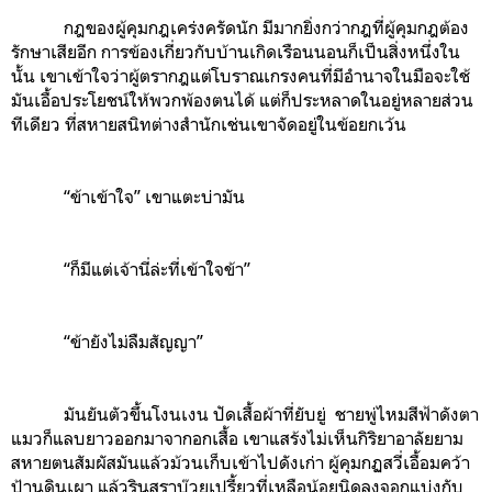
กฎของผู้คุมกฎเคร่งครัดนัก มีมากยิ่งกว่ากฎที่ผู้คุมกฎต้อง
รักษาเสียอีก การข้องเกี่ยวกับบ้านเกิดเรือนนอนก็เป็นสิ่งหนึ่งใน
นั้น เขาเข้าใจว่าผู้ตรากฎแต่โบราณเกรงคนที่มีอำนาจในมือจะใช้
มันเอื้อประโยชน์ให้พวกพ้องตนได้ แต่ก็ประหลาดในอยู่หลายส่วน
ทีเดียว ที่สหายสนิทต่างสำนักเช่นเขาจัดอยู่ในข้อยกเว้น
“ข้าเข้าใจ” เขาแตะบ่ามัน
“ก็มีแต่เจ้านี่ล่ะที่เข้าใจข้า”
“ข้ายังไม่ลืมสัญญา”
มันยันตัวขึ้นโงนเงน ปัดเสื้อผ้าที่ยับยู่ ชายพู่ไหมสีฟ้าดังตา
แมวก็แลบยาวออกมาจากอกเสื้อ เขาแสร้งไม่เห็นกิริยาอาลัยยาม
สหายตนสัมผัสมันแล้วม้วนเก็บเข้าไปดังเก่า ผู้คุมกฏสวี่เอื้อมคว้า
ป้านดินเผา แล้วรินสุราบ๊วยเปรี้ยวที่เหลือน้อยนิดลงจอกแบ่งกับ