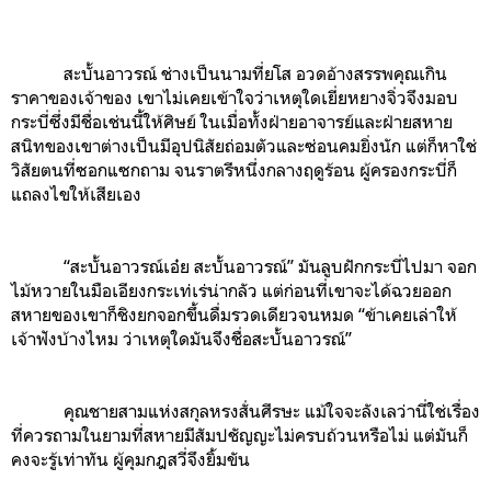
สะบั้นอาวรณ์ ช่างเป็นนามที่ยโส อวดอ้างสรรพคุณเกิน
ราคาของเจ้าของ เขาไม่เคยเข้าใจว่าเหตุใดเยี่ยหยางจิ่วจึงมอบ
กระบี่ซึ่งมีชื่อเช่นนี้ให้ศิษย์ ในเมื่อทั้งฝ่ายอาจารย์และฝ่ายสหาย
สนิทของเขาต่างเป็นมีอุปนิสัยถ่อมตัวและซ่อนคมยิ่งนัก แต่ก็หาใช่
วิสัยตนที่ซอกแซกถาม จนราตรีหนึ่งกลางฤดูร้อน ผู้ครองกระบี่ก็
แถลงไขให้เสียเอง
“สะบั้นอาวรณ์เอ๋ย สะบั้นอาวรณ์” มันลูบฝักกระบี่ไปมา จอก
ไม้หวายในมือเอียงกระเท่เร่น่ากลัว แต่ก่อนที่เขาจะได้ฉวยออก
สหายของเขาก็ชิงยกจอกขึ้นดื่มรวดเดียวจนหมด “ข้าเคยเล่าให้
เจ้าฟังบ้างไหม ว่าเหตุใดมันจึงชื่อสะบั้นอาวรณ์”
คุณชายสามแห่งสกุลหรงสั่นศีรษะ แม้ใจจะลังเลว่านี่ใช่เรื่อง
ที่ควรถามในยามที่สหายมีสัมปชัญญะไม่ครบถ้วนหรือไม่ แต่มันก็
คงจะรู้เท่าทัน ผู้คุมกฎสวี่จึงยิ้มขัน