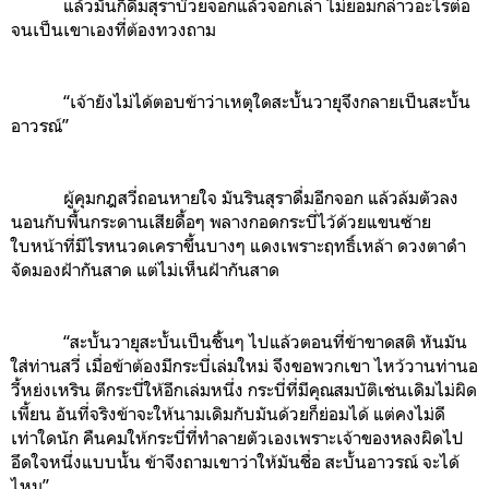
แล้วมันก็ดื่มสุราบ๊วยจอกแล้วจอกเล่า ไม่ยอมกล่าวอะไรต่อ
จนเป็นเขาเองที่ต้องทวงถาม
“เจ้ายังไม่ได้ตอบข้าว่าเหตุใดสะบั้นวายุจึงกลายเป็นสะบั้น
อาวรณ์”
ผู้คุมกฎสวี่ถอนหายใจ มันรินสุราดื่มอีกจอก แล้วล้มตัวลง
นอนกับพื้นกระดานเสียดื้อๆ พลางกอดกระบี่ไว้ด้วยแขนซ้าย
ใบหน้าที่มีไรหนวดเคราขึ้นบางๆ แดงเพราะฤทธิ์เหล้า ดวงตาดำ
จัดมองฝ้ากันสาด แต่ไม่เห็นฝ้ากันสาด
“สะบั้นวายุสะบั้นเป็นชิ้นๆ ไปแล้วตอนที่ข้าขาดสติ หันมัน
ใส่ท่านสวี่ เมื่อข้าต้องมีกระบี่เล่มใหม่ จึงขอพวกเขา ไหว้วานท่านอ
วี้หย่งเหริน ตีกระบี่ให้อีกเล่มหนึ่ง กระบี่ที่มีคุณสมบัติเช่นเดิมไม่ผิด
เพี้ยน อันที่จริงข้าจะให้นามเดิมกับมันด้วยก็ย่อมได้ แต่คงไม่ดี
เท่าใดนัก คืนคมให้กระบี่ที่ทำลายตัวเองเพราะเจ้าของหลงผิดไป
อึดใจหนึ่งแบบนั้น ข้าจึงถามเขาว่าให้มันชื่อ สะบั้นอาวรณ์ จะได้
ไหม”