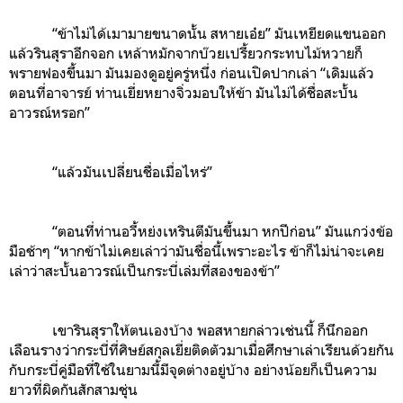
“ข้าไม่ได้เมามายขนาดนั้น สหายเอ๋ย” มันเหยียดแขนออก
แล้วรินสุราอีกจอก เหล้าหมักจากบ๊วยเปรี้ยวกระทบไม้หวายก็
พรายฟองขึ้นมา มันมองดูอยู่ครู่หนึ่ง ก่อนเปิดปากเล่า “เดิมแล้ว
ตอนที่อาจารย์ ท่านเยี่ยหยางจิ่วมอบให้ข้า มันไม่ได้ชื่อสะบั้น
อาวรณ์หรอก”
“แล้วมันเปลี่ยนชื่อเมื่อไหร่”
“ตอนที่ท่านอวี้หย่งเหรินตีมันขึ้นมา หกปีก่อน” มันแกว่งข้อ
มือช้าๆ “หากข้าไม่เคยเล่าว่ามันชื่อนี้เพราะอะไร ข้าก็ไม่น่าจะเคย
เล่าว่าสะบั้นอาวรณ์เป็นกระบี่เล่มที่สองของข้า”
เขารินสุราให้ตนเองบ้าง พอสหายกล่าวเช่นนี้ ก็นึกออก
เลือนรางว่ากระบี่ที่ศิษย์สกุลเยี่ยติดตัวมาเมื่อศึกษาเล่าเรียนด้วยกัน
กับกระบี่คู่มือที่ใช้ในยามนี้มีจุดต่างอยู่บ้าง อย่างน้อยก็เป็นความ
ยาวที่ผิดกันสักสามชุ่น