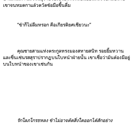
เขาจนหมดกาแล้วตวัดข้อมือขึ้นดื่ม
“ข้าก็ไม่ลืมหรอก คือเกียรติยศเชียวนะ”
คุณชายสามแห่งตระกูลหรงมองสหายสนิท รอยยิ้มหวาน
และขื่นเช่นรสสุราปรากฏบนใบหน้าฝ่ายนั้น เขาเชื่อว่ามันต้องมีอยู่
บนใบหน้าของเขาเช่นกัน
รักโลภโกรธหลง ข้าไม่อาจตัดสิ่งใดออกได้สักอย่าง