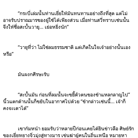
“กระบี่เล่มนั้นท่านเยี่ยให้มันทนทานอย่างถึงที่สุด แต่ไม่
อาจรับปราณมารของผู้ใช้ได้เพียงส่วน เมื่อท่านสวี่ทราบเช่นนั้น
จึงให้ชื่อสะบั้นวายุ… เย่อหยิ่งนัก”
“วายุที่ว่า ไม่ใช่ลมธรรมชาติ แต่เกิดในใจเจ้าอย่างนั้นเอง
หรือ”
มันผงกศีรษะรับ
“สะบั้นมัน ก่อนที่ลมนั้นจะขยี้ตัวตนของข้าแหลกลาญไป”
นิ้วแตกด้านนั้นก็ขยับในอากาศไปด้วย “ข้ากล่าวเช่นนี้… เจ้าก็
คงจะเดาได้”
เขาก้มหน้า ยอมรับว่าหลายปีก่อนเคยได้ยินข่าวลือ ศิษย์รัก
ของเยี่ยหยางจิ่วมุ่งสู่ทางมาร เข่นฆ่าผู้คนในถิ่นเหนือ หมายหา