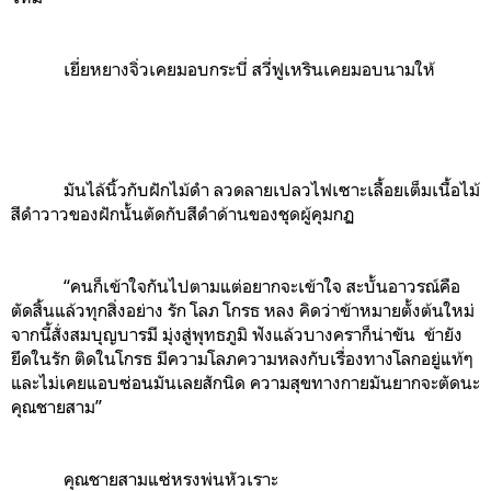
เยี่ยหยางจิ่วเคยมอบกระบี่ สวี่ฟูเหรินเคยมอบนามให้
มันไล้นิ้วกับฝักไม้ดำ ลวดลายเปลวไฟเซาะเลื้อยเต็มเนื้อไม้
สีดำวาวของฝักนั้นตัดกับสีดำด้านของชุดผู้คุมกฏ
“คนก็เข้าใจกันไปตามแต่อยากจะเข้าใจ สะบั้นอาวรณ์คือ
ตัดสิ้นแล้วทุกสิ่งอย่าง รัก โลภ โกรธ หลง คิดว่าข้าหมายตั้งต้นใหม่
จากนี้สั่งสมบุญบารมี มุ่งสู่พุทธภูมิ ฟังแล้วบางคราก็น่าขัน ข้ายัง
ยึดในรัก ติดในโกรธ มีความโลภความหลงกับเรื่องทางโลกอยู่แท้ๆ
และไม่เคยแอบซ่อนมันเลยสักนิด ความสุขทางกายมันยากจะตัดนะ
คุณชายสาม”
คุณชายสามแซ่หรงพ่นหัวเราะ