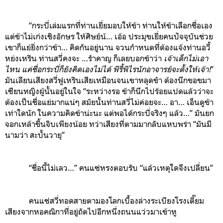
“กระบี่เล่มแรกที่ท่านเยี่ยมอบให้ข้า ท่านให้ข้าเลือกชื่อเอง
แต่ข้าไม่เก่งเชิงอักษร ให้ศิษย์น้… เอ้อ ประมุขเยี่ยคนปัจจุบันช่วย
เขาก็แย่ยิ่งกว่าข้า… คิดกันอยู่นาน จวนกำหนดที่ต้องแจ้งท่านอวี้
หย่งเหริน ท่านสวี่คงจะ …รำคาญ ก็เลยบอกข้าว่า
เจ้าเด็กไม่เอา
ไหน แค่ชื่อกระบี่ก็ยังคิดเองไม่ได้ พิรี้พิไรนักอาจารย์จะตั้งให้เจ้า!
”
มันเลียนเสียงสวี่ฟูเหรินเสียเหมือนจนเขาหลุดขำ ต้องนึกขอขมา
เซียนหญิงผู้นั้นอยู่ในใจ “ระหว่างรอ ข้าก็นึกไปร้อยแปดแล้วว่าจะ
ต้องเป็นชื่อแย่มากแน่ๆ สมัยนั้นท่านสวี่ไม่ค่อยจะ… อา… เอ็นดูข้า
เท่าใดนัก ในความคิดข้าน่ะนะ แต่พอได้กระบี่จริงๆ แล้ว…” มันยก
จอกเหล้าขึ้นจิบเพียงน้อย ทว่าเสียงที่ตามมากลับแหบพร่า “มันมี
นามว่า สะบั้นวายุ”
“ชื่อนี้ไม่เลว…” คนแซ่หรงตอบรับ “แล้วเหตุใดจึงเปลี่ยน”
คนแซ่สวี่ทอดสายตามองโลกเบื้องล่างระเบียงโรงเตี๊ยม
เสียงจากหอคณิกาที่อยู่ถัดไปอีกหนึ่งถนนแว่วมาเข้าหู