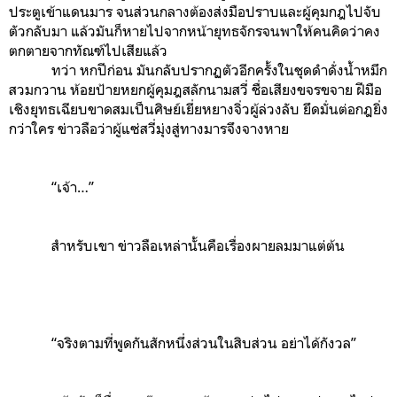
ประตูเข้าแดนมาร จนส่วนกลางต้องส่งมือปราบและผู้คุมกฎไปจับ
ตัวกลับมา แล้วมันก็หายไปจากหน้ายุทธจักรจนพาให้คนคิดว่าคง
ตกตายจากทัณฑ์ไปเสียแล้ว
ทว่า หกปีก่อน มันกลับปรากฏตัวอีกครั้งในชุดดำดั่งน้ำหมึก
สวมกวาน ห้อยป้ายหยกผู้คุมฎสลักนามสวี่ ชื่อเสียงขจรขจาย ฝีมือ
เชิงยุทธเฉียบขาดสมเป็นศิษย์เยี่ยหยางจิ่วผู้ล่วงลับ ยึดมั่นต่อกฎยิ่ง
กว่าใคร ข่าวลือว่าผู้แซ่สวี่มุ่งสู่ทางมารจึงจางหาย
“เจ้า…”
สำหรับเขา ข่าวลือเหล่านั้นคือเรื่องผายลมมาแต่ต้น
“จริงตามที่พูดกันสักหนึ่งส่วนในสิบส่วน อย่าได้กังวล”