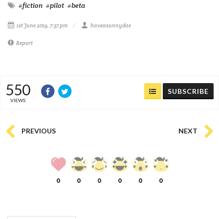
#fiction
#pilot
#beta
1st June 2019, 7:37 pm
haveasunnydae
Report
550
SUBSCRIBE
VIEWS
PREVIOUS
NEXT
0
0
0
0
0
0