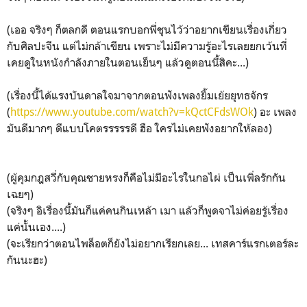
(เออ จริงๆ ก็ตลกดี ตอนแรกบอกพี่ชุนไว้ว่าอยากเขียนเรื่องเกี่ยว
กับศิลปะจีน แต่ไม่กล้าเขียน เพราะไม่มีความรู้อะไรเลยยกเว้นที่
เคยดูในหนังกำลังภายในตอนเย็นๆ แล้วดูตอนนี้สิคะ...)
(เรื่องนี้ได้แรงบันดาลใจมาจากตอนฟังเพลงยิ้มเย้ยยุทธจักร
(
https://www.youtube.com/watch?v=kQctCFdsWOk
) อะ เพลง
มันดีมากๆ ดีแบบโคตรรรรรดี ฮือ ใครไม่เคยฟังอยากให้ลอง)
(ผู้คุมกฎสวี่กับคุณชายหรงก็คือไม่มีอะไรในกอไผ่ เป็นเพิ่ลรักกัน
เฉยๆ)
(จริงๆ อิเรื่องนี้มันก็แค่คนกินเหล้า เมา แล้วก็พูดจาไม่ค่อยรู้เรื่อง
แค่นั้นเอง....)
(จะเรียกว่าตอนไพล็อตก็ยังไม่อยากเรียกเลย... เทสคาร์แรกเตอร์ละ
กันนะฮะ)