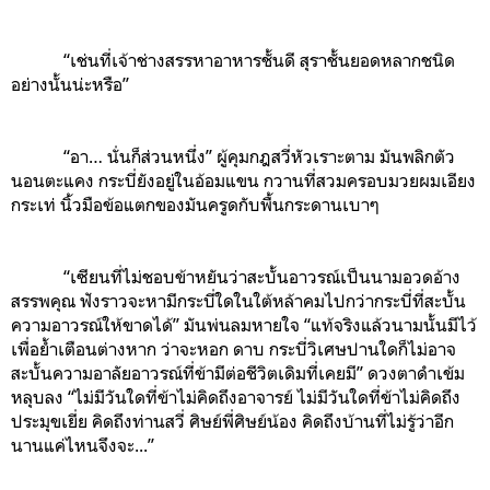
“เช่นที่เจ้าช่างสรรหาอาหารชั้นดี สุราชั้นยอดหลากชนิด
อย่างนั้นน่ะหรือ”
“อา… นั่นก็ส่วนหนึ่ง” ผู้คุมกฎสวี่หัวเราะตาม มันพลิกตัว
นอนตะแคง กระบี่ยังอยู่ในอ้อมแขน กวานที่สวมครอบมวยผมเอียง
กระเท่ นิ้วมือข้อแตกของมันครูดกับพื้นกระดานเบาๆ
“เซียนที่ไม่ชอบข้าหยันว่าสะบั้นอาวรณ์เป็นนามอวดอ้าง
สรรพคุณ ฟังราวจะหามีกระบี่ใดในใต้หล้าคมไปกว่ากระบี่ที่สะบั้น
ความอาวรณ์ให้ขาดได้” มันพ่นลมหายใจ “แท้จริงแล้วนามนั้นมีไว้
เพื่อย้ำเตือนต่างหาก ว่าจะหอก ดาบ กระบี่วิเศษปานใดก็ไม่อาจ
สะบั้นความอาลัยอาวรณ์ที่ข้ามีต่อชีวิตเดิมที่เคยมี” ดวงตาดำเข้ม
หลุบลง “ไม่มีวันใดที่ข้าไม่คิดถึงอาจารย์ ไม่มีวันใดที่ข้าไม่คิดถึง
ประมุขเยี่ย คิดถึงท่านสวี่ ศิษย์พี่ศิษย์น้อง คิดถึงบ้านที่ไม่รู้ว่าอีก
นานแค่ไหนจึงจะ...”