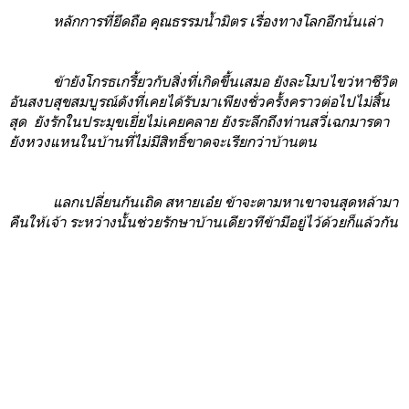
หลักการที่ยึดถือ คุณธรรมน้ำมิตร เรื่องทางโลกอีกนั่นเล่า
ข้ายังโกรธเกรี้ยวกับสิ่งที่เกิดขึ้นเสมอ ยังละโมบไขว่หาชีวิต
อันสงบสุขสมบูรณ์ดังที่เคยได้รับมาเพียงชั่วครั้งคราวต่อไปไม่สิ้น
สุด ยังรักในประมุขเยี่ยไม่เคยคลาย ยังระลึกถึงท่านสวี่เฉกมารดา
ยังหวงแหนในบ้านที่ไม่มีสิทธิ์ขาดจะเรียกว่าบ้านตน
แลกเปลี่ยนกันเถิด สหายเอ๋ย ข้าจะตามหาเขาจนสุดหล้ามา
คืนให้เจ้า ระหว่างนั้นช่วยรักษาบ้านเดียวทีข้ามีอยู่ไว้ด้วยก็แล้วกัน