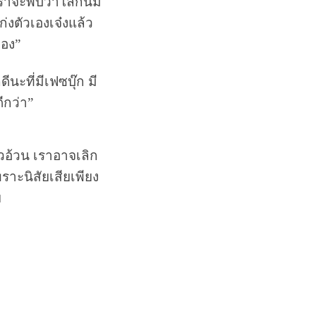
าจะพบว่าโลกนี้มี
่งตัวเองเจ๋งแล้ว
เอง”
ีนะที่มีเฟซบุ๊ก มี
ีกว่า”
วอ้วน เราอาจเลิก
าะนิสัยเสียเพียง
ย