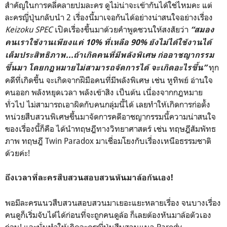
สำคัญในการคลี่คลายปมละคร ดูไม่น่าจะเข้ากันได้ใช่ไหมคะ แต่
ละครญี่ปุ่นกลับนำ 2 เรื่องนี้มาเจอกันได้อย่างน่าสนใจอย่างเรื่อง
Keizoku SPEC
เปิดเรื่องขึ้นมาด้วยคำพูดชวนให้สงสัยว่า
“สมอง
คนเราใช้งานเพียงแค่ 10% ที่เหลือ 90% ยังไม่ได้ใช้งานได้
เต็มประสิทธิภาพ...ถ้าเกิดคนที่มีพลังพิเศษ ก่ออาชญากรรม
ทุก
ขึ้นมา โดยกฏหมายไม่สามารถจัดการได้ จะเกิดอะไรขึ้น”
คดีที่เกิดขึ้น จะเกิดจากฝีมือคนที่มีพลังพิเศษ เช่น หูทิพย์ อ่านใจ
คนออก พลังหยุดเวลา พลังเข้าสิง เป็นต้น เนื่องจากกฎหมาย
ทั่วไป ไม่สามารถเอาผิดกับคนกลุ่มนี้ได้ เลยทำให้เกิดการก่อตั้ง
หน่วยสืบสวนพิเศษขึ้นมาจัดการคดีอาชญากรรมนี้ความน่าสนใจ
ของเรื่องนี้ก็คือ ได้นำทฤษฎีทางวิทยาศาสตร์ เช่น ทฤษฎีสัมพัทธ
ภาพ ทฤษฎี Twin Paradox มาเชื่อมโยงกับเรื่องเหนือธรรมชาติ
ด้วยค่ะ!
ถึงเวลาที่ละครสืบสวนสอบสวนหันมาล้อกันเอง!
พอมีละครแนวสืบสวนสอบสวนมาเยอะแยะหลายเรื่อง จนบางเรื่อง
คนดูก็เริ่มจับไต๋ได้ก่อนที่จะถูกคนดูล้อ ก็เลยต้องหันมาล้อตัวเอง