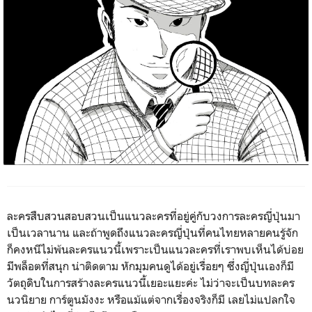
ละครสืบสวนสอบสวนเป็นแนวละครที่อยู่คู่กับวงการละครญี่ปุ่นมา
เป็นเวลานาน และถ้าพูดถึงแนวละครญี่ปุ่นที่คนไทยหลายคนรู้จัก
ก็คงหนีไม่พ้นละครแนวนี้เพราะเป็นแนวละครที่เราพบเห็นได้บ่อย
มีพล็อตที่สนุก น่าติดตาม หักมุมคนดูได้อยู่เรื่อยๆ ซึ่งญี่ปุ่นเองก็มี
วัตถุดิบในการสร้างละครแนวนี้เยอะแยะค่ะ ไม่ว่าจะเป็นบทละคร
นวนิยาย การ์ตูนมังงะ หรือแม้แต่จากเรื่องจริงก็มี เลยไม่แปลกใจ