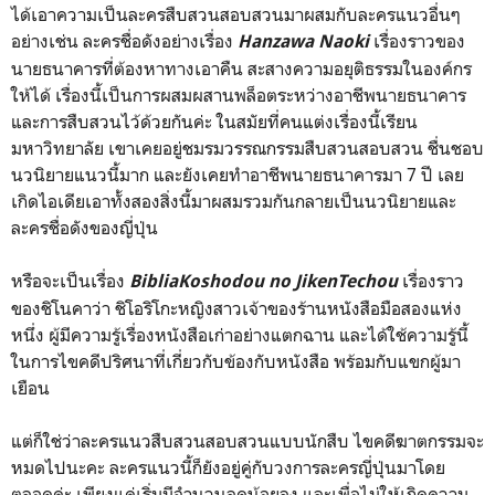
ได้เอาความเป็นละครสืบสวนสอบสวนมาผสมกับละครแนวอื่นๆ
อย่างเช่น ละครชื่อดังอย่างเรื่อง
เรื่องราวของ
Hanzawa Naoki
นายธนาคารที่ต้องหาทางเอาคืน สะสางความอยุติธรรมในองค์กร
ให้ได้ เรื่องนี้เป็นการผสมผสานพล็อตระหว่างอาชีพนายธนาคาร
และการสืบสวนไว้ด้วยกันค่ะ ในสมัยที่คนแต่งเรื่องนี้เรียน
มหาวิทยาลัย เขาเคยอยู่ชมรมวรรณกรรมสืบสวนสอบสวน ชื่นชอบ
นวนิยายแนวนี้มาก และยังเคยทำอาชีพนายธนาคารมา 7 ปี เลย
เกิดไอเดียเอาทั้งสองสิ่งนี้มาผสมรวมกันกลายเป็นนวนิยายและ
ละครชื่อดังของญี่ปุ่น
หรือจะเป็นเรื่อง
เรื่องราว
BibliaKoshodou no JikenTechou
ของชิโนคาว่า ชิโอริโกะหญิงสาวเจ้าของร้านหนังสือมือสองแห่ง
หนึ่ง ผู้มีความรู้เรื่องหนังสือเก่าอย่างแตกฉาน และได้ใช้ความรู้นี้
ในการไขคดีปริศนาที่เกี่ยวกับข้องกับหนังสือ พร้อมกับแขกผู้มา
เยือน
แต่ก็ใช่ว่าละครแนวสืบสวนสอบสวนแบบนักสืบ ไขคดีฆาตกรรมจะ
หมดไปนะคะ ละครแนวนี้ก็ยังอยู่คู่กับวงการละครญี่ปุ่นมาโดย
ตลอดค่ะ เพียงแค่เริ่มมีจำนวนลดน้อยลง และเพื่อไม่ให้เกิดความ