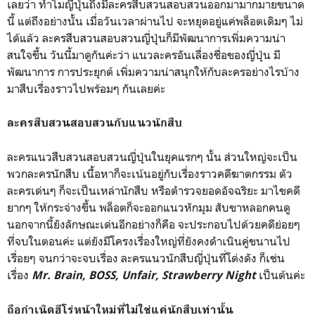
เลยว่า ทำไมญี่ปุ่นถึงมีละครสืบสวนสอบสวนออกมามากมายขนาด
นี้ แต่ถึงอย่างนั้น เมื่อวันเวลาผ่านไป จะหยุดอยู่แค่พล็อตเดิมๆ ไม่
ได้แล้ว ละครสืบสวนสอบสวนญี่ปุ่นก็มีพัฒนาการเพิ่มความน่า
สนใจขึ้น วันนี้มาดูกันค่ะว่า แนวละครอันเลื่องชื่อของญี่ปุ่น มี
พัฒนาการ การประยุกต์ เพิ่มความน่าสนุกให้กับละครอย่างไรบ้าง
มาสืบเรื่องราวไปพร้อมๆ กันเลยค่ะ
ละครสืบสวนสอบสวนกับแนวนักสืบ
ละครแนวสืบสวนสอบสวนญี่ปุ่นในยุคแรกๆ นั้น ส่วนใหญ่จะเป็น
พวกละครนักสืบ เนื้อหาก็จะเน้นอยู่กับเรื่องราวคดีฆาตกรรม ตัว
ละครเด่นๆ ก็จะเป็นเหล่านักสืบ หรือตำรวจยอดอัจฉริยะ มาไขคดี
ยากๆ ให้กระจ่างขึ้น พล็อตก็จะออกแนวหักมุม สับขาหลอกคนดู
นอกจากนี้ยังลักษณะเด่นอีกอย่างก็คือ จะประกอบไปด้วยคดีย่อยๆ
ที่จบในตอนค่ะ แต่ยังมีโครงเรื่องใหญ่ที่ยังคงดำเนินคู่ขนานไป
เรื่อยๆ จนกว่าจะจบเรื่อง ละครแนวนักสืบญี่ปุ่นที่โด่งดัง ก็เช่น
เรื่อง
เป็นต้นค่ะ
Mr. Brain, BOSS, Unfair, Strawberry Night
ถือกำเนิดฮีโร่หน้าใหม่ที่ไม่ใช่แค่นักสืบเท่านั้น