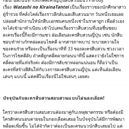
ก่อน! และนั่นทำให้เกิดละครญี่ปุ่นสืบสวนแนว Parody
เรื่อง
เป็นเรื่องราวของนักศึกษาสาว
Watashi no KirainaTantei
ผู้ร่ำรวย ที่คลั่งไคล้เรื่องราวลึกลับและสืบสวนมาก วันหนึ่งเธอเลย
ปล่อยสำนักงานให้นักสืบเอกชนคนหนึ่งเช่าในราคาถูก เพื่อตัวเอง
จะได้เข้ามาทำเนียน เข้าไปเสพเรื่องราวสืบสวนที่เธอชื่นชอบ
ละครเรื่องนี้ก็จะมีการแซว ล้อเลียนละครสืบสวนญี่ปุ่น เช่น นักสืบ
ชอบทำท่าเก๊กหล่อตอนไขคดี ฉากสารภาพบาป ระบายความใจ
ของคนร้าย หรือจะเป็นเรื่องนาทีที่ 33 ของละครสืบสวน ช่วงเวลา
ในการไขคดีลับ ถ้าคดีถูกคลี่คลายก่อนนาทีนี้ แสดงว่ายังไม่ใช่การ
คลี่คลายที่แท้จริงค่ะ ต้องมีการสับขาหลอกแน่นอน ก็ถือว่าเป็น
ละครที่สร้างสีสันให้กับวงการละครสืบสวนญี่ปุ่น แต่เห็นล้อเลียน
เล่นๆ แบบนี้ แต่คดีในเรื่องนี่ไม่ใช่เล่นๆ เลยค่ะ
ปัจจุบันกับละครสืบสวนสอบสวนแบบไม่นองเลือด!
ใครว่าละครสืบสวนสอบสวนต้องมาคู่กับเหตุฆาตกรรม หรือต้องมี
ใครสักคนนอนตายจมในกองเลือดเสมอ ในปัจจุบันได้มีการพัฒนา
พล็อตเพิ่มขึ้น ไม่ได้จำกัดว่าต้องเป็นละครแนวนักสืบเสมอไป แต่