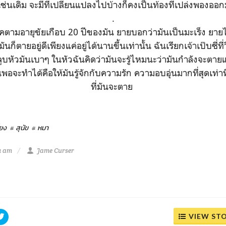
ช่นเดิม จะมีที่เปลี่ยนแปลงไปบ้างก็คงเป็นท้องที่เปล่งพองออ
.
โรคตามอายุขัยเกือบ 20 ปีของมัน ยายบอกว่ามันเป็นมะเร็ง ยายไม
ก็ตายอยู่ดีเพียงแค่อยู่ได้นานขึ้นเท่านั้น ฉันเรียกเจ้าเป๊บซี่ที่
ลูบหัวมันเบาๆ ในหัวฉันคิดว่ามันจะรู้ไหมนะว่ามันกำลังจะตายแล
ันพอจะทำได้คือให้มันรู้จักกับความรัก ความอบอุ่นมากที่สุดเท่าท
ที่มันจะตาย
้ยง
# สุนัข
# หมา
1 am
Jame Curser
VIEW ST