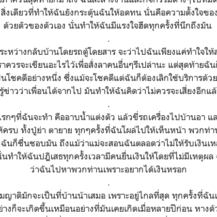
สิ่งเดียวที่ทำให้ฉันยังกระตุ้นฉันให้อดทน นั่นคือความตั้งใจของฉ
ด้วยตัวของตัวเอง นั่นทำให้ฉันมีแรงใจฮึดทุกครั้งที่นึกถึงมัน
.
งระหว่างกลับบ้านโดยรถตู้โดยสาร จะว่าไปฉันเพียงแค่ทำใจให้
เราควรจะเขียนอะไรไว้เพื่อสั่งลาคนอื่นๆรึเปล่านะ แต่สุดท้ายฉ
เป็นโชคดีอย่างหนึ่ง ซึ่งแม้จะโชคดีแต่ฉันก็ต้องเลิกใช้บริการด้ว
ี่รู้ข่าวว่าเพื่อนได้จากไป มันทำให้ฉันคิดว่าไม่ควรจะเสี่ยงอีกแล
.
ิ่งแรกๆที่ฉันจะทำ คืออาบน้ำแต่งตัว แล้วขี่รถเครื่องไปบ้านอา แ
รบ ทั้งปู่ย่า ตายาย ทุกๆครั้งที่ฉันโผล่ไปให้เห็นหน้า พวกท่
ฉันก็ชื่นชอบมัน ถึงแม้ว่าแม่จะสอนฉันตลอดว่าไม่ให้รับเงินเหล่
ั่นทำให้ฉันปฎิเสธทุกครั้งเวลามีคนยื่นเงินให้โดยที่ไม่มีเหตุผ
ว่าฉันไปหาพวกท่านเพราะอยากได้เงินหรอก
.
มญาติมักจะเป็นที่บ้านน้าเสมอ เพราะอยู่ไกลที่สุด ทุกครั้งที่ฉ
่างก็จะเกิดขึ้นเหมือนอย่างที่มันเคยเกิดเมื่อหลายปีก่อน หางด้วน