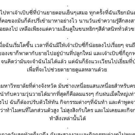
.
หาเจ้าเป๊บซี่ที่บ้านยายตอนเย็นๆเสมอ ทุกครั้งที่ฉันเรียกมั
ที่คอของมันก็ดังปรี่เข้ามาหาอย่างไว นานวันเข้าความรู้สึกสงสา
่มน้อยลงไป เหลือเพียงแต่ความเอ็นดูในขนหยิกๆสีดำสนิททั่วตั
.
ื่อฉันเริ่มโตขึ้น เวลาที่ฉันมีให้เจ้าเป๊บซี่ก็น้อยลงไปเรื่อยๆ จ
องเขาก็พาตากับยายไปอยู่บ้านที่ปลูกใหม่ และเจ้าเป๊บซี่ก็ถ
 จนคิดว่ามันจะจำฉันไม่ได้แล้ว แต่ฉันก็ยังแวะเวียนไปเยี่ยมที่
เพื่อที่จะไปช่วยตายายดูแลหลานด้วย
.
มหาวิทยาลัยที่ต่างจังหวัด มันช่างเหนื่อยแสนเหนื่อยสำหรับ
้ากับความวุ่นวายได้มากที่สุดก็คือลมแรงๆ กับฝนเม็ดใหญ่เท่าน
ไป ฉันก็ต้องปรับตัวให้ทัน กิจกรรมต่างๆที่ฉันทำ และคำพูดจา
่าทำไมคนที่โลกส่วนตัวสูง ไม่สุงสิงกับใคร และไม่เคยแตะกิ
ทำสิ่งเหล่านั้นได้
.
ยภาควันสุดท้ายก็มาถึง ฉันสะสางงานและกิจกรรมต่างๆไปหมด