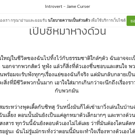
Introvert
–
Jame Curser
ต์ของเรา กรุณาอ่านและยอมรับ
นโยบายความเป็นส่วนตัว
เพื่อใช้บริการเว็บไซต์
ยอ
เป๊บซี่หมาหางด้วน
หญ่ในชีวิตของฉันไปทิ้งไว้กับธรรมชาติใกล้ๆตัว ฉันอาจจะเป
นอกจากพวกสัตว์ หูฟัง แล้วก็สิ่งที่ตัวเองชื่นชอบและสนใจ พวกมั
นพร้อมจะรับฟังทุกๆเรื่องแย่ของฉันก็จริง แต่มันกลับกลายเป็
ละสิ่งที่มีชีวิตพวกนั้นมาก เอาใจใส่มากเกินกว่าจะนึกถึงเรื่องราวท
กับพวกมัน
.
ุ์ผสมระหว่างพุดเดิ้ลกับชิทสุ วันหนึ่งมันก็ได้เข้ามาวิ่งเล่นในบ้า
ันเลี้ยง ตอนนั้นมันยังเป็นแค่ลูกหมาตัวเล็กมากๆ และหางด้
สงสาร ทุกวันนี้ฉันยังตอบตัวเองไม่ได้เลย ว่าที่มันต้องโดนตัดห
อยู่นะ ฉันไม่รู้แม้กระทั่งว่าตอนนี้มันจะทำใจเรื่องหางตัวเองได้