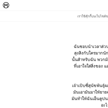
เราใช้คุ๊กกี้บนเว็บไซ
ฉันชอบนำเวลาส่วนใ
สุงสิงกับใครมากนัก 
นั้นสำหรับฉัน พวกมั
ที่เอาใจใส่สิ่งของ แ
เจ้าเป๊บซี่สุนัขพันธ
มันเอามันมาให้ยายฉ
มันทำให้ฉันเอ็นดูปน
อะไร