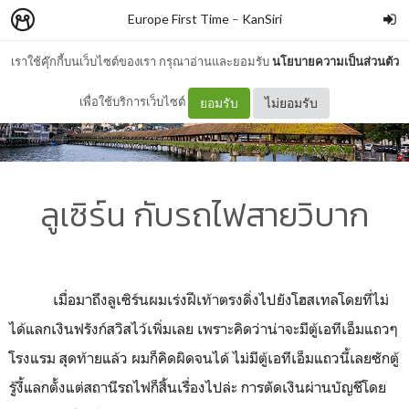
Europe First Time
–
KanSiri
เราใช้คุ๊กกี้บนเว็บไซต์ของเรา กรุณาอ่านและยอมรับ
นโยบายความเป็นส่วนตัว
เพื่อใช้บริการเว็บไซต์
ยอมรับ
ไม่ยอมรับ
ลูเซิร์น กับรถไฟสายวิบาก
เมื่อมาถึงลูเซิร์นผมเร่งฝีเท้าตรงดิ่งไปยังโฮสเทลโดยที่ไม่
ได้แลกเงินฟรังก์สวิสไว้เพิ่มเลย เพราะคิดว่าน่าจะมีตู้เอทีเอ็มแถวๆ
โรงแรม สุดท้ายแล้ว ผมก็คิดผิดจนได้ ไม่มีตู้เอทีเอ็มแถวนี้เลยซักตู้
รู้งี้แลกตั้งแต่สถานีรถไฟก็สิ้นเรื่องไปล่ะ การตัดเงินผ่านบัญชีโดย