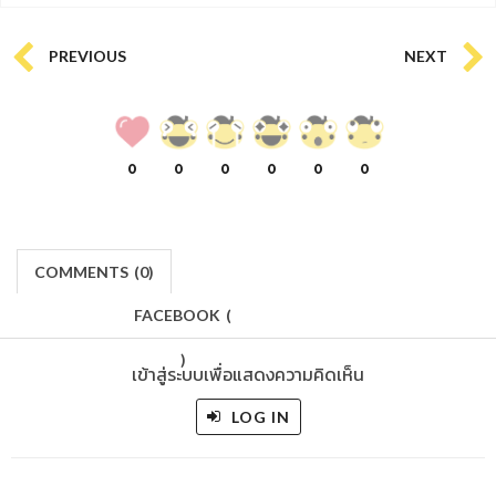
PREVIOUS
NEXT
0
0
0
0
0
0
COMMENTS
(
0)
FACEBOOK
(
)
เข้าสู่ระบบเพื่อแสดงความคิดเห็น
LOG IN