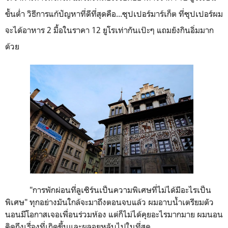
ขั้นต่ำ วิธีการแก้ปัญหาที่ดีที่สุดคือ...ซุปเปอร์มาร์เก็ต ที่ซุปเปอร์ผม
จะได้อาหาร
2
มื้อในราคา
12
ยูโรเท่ากันเป๊ะๆ แถมยังกินอิ่มมาก
ด้วย
"การพักผ่อนที่ลูเซิร์นเป็นความพิเศษที่ไม่ได้มีอะไรเป็น
พิเศษ" ทุกอย่างมันใกล้จะมาถึงตอนจบแล้ว ผมอาบน้ำเตรียมตัว
นอนมีโอกาสเจอเพื่อนร่วมห้อง แต่ก็ไม่ได้คุยอะไรมากมาย ผมนอน
คิดถึงเรื่องที่เกิดขึ้นและผลอยหลับไปในที่สุด