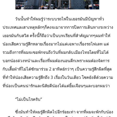
วันนั้นทำให้ผมรู้ว่าระบบรถไฟในเยอรมันมีปัญหาทั่ว
ประเทศและสาเหตุหลักๆก็คงจะมาจากการปิดการเดินทางระหว่าง
เยอรมันกับสวิส ครั้งนี้ก็ถือว่าเป็นบทเรียนที่สำคัญมากๆผมทำให้
น้องเสียความรู้สึกหลายเรื่องมากไม่แต่เฉพาะเรื่องรถไฟเลท แต่
รวมถึงการที่ผมจะขอพักจนถึงวันที่ผมกลับเมืองไทยโดยที่ไม่ได้
บอกน้องล่วงหน้าและเรื่องที่ผมต้องนอนดึกเพราะผมต้องจัดการ
กับเสื้อผ้าที่ไม่ได้ซักมาร่วม
2
อาทิตย์กว่าๆ เป็นความรู้สึกผิดที่สุด
ที่ทำให้น้องเสียความรู้สึกถึง
3
เรื่องในวันเดียว โชคยังดีด้วยความ
ที่น้องเป็นคนน่ารักและนิสัยดีน้องได้แต่ยิ้มเจือนๆและบอกผมว่า
“ไม่เป็นไรครับ”
ซึ่งมันทำให้ผมรู้สึกผิดไปอีกร้อยเท่า จากที่ผมจะพักกับน้อง