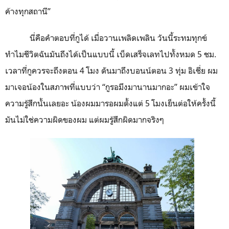
ค้างทุกสถานี”
นี่คือคำตอบที่กูได้ เมื่อวานเพลิดเพลิน วันนี้ระทมทุกข์
ทำไมชีวิตฉันมันถึงได้เป็นแบบนี้ เบ็ดเสร็จเลทไปทั้งหมด
5
ชม.
เวลาที่กูควรจะถึงตอน
4
โมง ดันมาถึงบอนน์ตอน
3
ทุ่ม อิเชี่ย ผม
มาเจอน้องในสภาพที่แบบว่า “กูรอมึงมานานมากอะ” ผมเข้าใจ
ความรู้สึกนั้นเลยอะ น้องผมมารอผมตั้งแต่
5
โมงเย็นต่อให้ครั้งนี้
มันไม่ใช่ความผิดของผม แต่ผมรู้สึกผิดมากจริงๆ