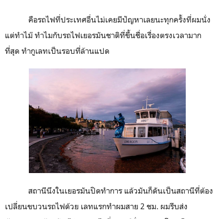
คือรถไฟที่ประเทศอื่นไม่เคยมีปัญหาเลยนะทุกครั้งที่ผมนั่ง
แต่ทำไม๊ ทำไมกับรถไฟเยอรมันชาติที่ขึ้นชื่อเรื่องตรงเวลามาก
ที่สุด ทำกูเลทเป็นรอบที่ล้านแปด
สถานีนึงในเยอรมันปิดทำการ แล้วมันก็ดันเป็นสถานีที่ต้อง
เปลี่ยนขบวนรถไฟด้วย เลทแรกทำผมสาย
2
ชม. ผมรีบส่ง