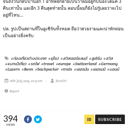
จนถึงวันกลับบ้านอีก
1
อาทิตย์กลายเป็นว่าผมอยู่กับน้องได้แค่
3
คืนเท่านั้น และอีก
3
คืนสุดท้ายนั้น ตอนนี้ผมก็ยังไม่รู้เลยว่าจะไป
อยู่ที่ไหน...
ปล. รูปเป็นสถานที่ในลูเซิร์นทั้งหมด ถือว่าสวยงามและน่าพักผ่อน
เป็นอย่างยิ่งครับ
#ท่องเที่ยวต่างประเทศ
#ยุโรป
#สวิสเซอร์แลนด์
#ลูเซิร์น
#สวิส
#แบกเป้เที่ยว
#รถไฟ
#travel
#europe
#Switzerland
#Germany
#Luzern
#Bonn
#backpacker
#train
#เยอรมัน
#เยอรมนี
#บอนน์
16th July 2019, 10:15 am
KanSiri
Report
394
SUBSCRIBE
VIEWS