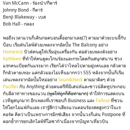
Van McCann - ร้องนำ/กีตาร์
Johnny Bond - กีตาร์
Benji Blakeway - เบส
Bob Hall - กลอง
พอถึงเวลาแวนก็เดินกอดบอนดี้ออกมาเลย(?) ตามมาด้วยเบนจี้กับ
บ็อบ เริ่มต้นไลฟ์ด้วยเพลงจากอัลบั้ม The Balcony อย่าง
Homesick
บิวต์คนดูให้เริ่มอุ่นเครื่องกัน ต่อด้วยเพลงดังอย่าง
Kathleen
ที่ทำให้คนดูตะโกนร้องและกระโดดกันสนุกสนาน ช่วง
แรกคนเบียดกันแรงมาก เรียกได้ว่าไหลไปตามฝูงคนเลย กลัวตาย
ก็กลัวตายเหอะ แต่กลัวมองไม่เห็นมากกว่า 555 หลังจากนั้นก็เริ่ม
เล่นเพลงจากอัลบั้มใหม่อย่าง
Soundcheck
ตามมาติดๆ ด้วย
Pacifier
กับ Anything ด้วยดนตรีที่มีเสน่ห์และซาวน์ติดหูประกอบ
กับลีลาท่าทางของแวน
(พูดให้ถูกก็คือท่ามาก)
ทำให้การแสดงบน
เวทีดูสนุกมาก อีกเพลงที่เราชอบก็ Business และ
Fallout
ที่ชวน
ให้โยกไม่แพ้กันเลย เรารู้สึกว่าเสียงแวนตอนร้องสดสูงกว่าในเร
คอร์ด คิดว่าเป็นเพราะการมิกซ์เสียง จากนั้นวงก็เล่น Postpone ที่
ตอกย้ำการยกเลิกไลฟ์ที่โอซาก้าเนื่องจากปัญหาเที่ยวบิน