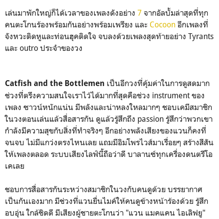
เล่นมาพักใหญ่ก็ได้เวลาของเพลงดังอย่าง
7
จากอัลบั้มล่าสุดที่ทุก
คนตะโกนร้องพร้อมกันอย่างพร้อมเพรียง และ
Cocoon
อีกเพลงที่
จังหวะติดหูและท่อนฮุคติดใจ จบลงด้วยเพลงสุดท้ายอย่าง Tyrants
และ outro ประจำของวง
เป็นอีกวงที่คุ้มค่าในการดูสดมาก
Catfish and the Bottlemen
ช่วงที่ตรึงความสนใจเราไว้ได้มากที่สุดคือช่วง instrument ของ
เพลง ซาวน์หนักแน่น มีพลังและน่าหลงใหลมากๆ ชอบเคมีสมาชิก
ในวงตอนเล่นแล้วสื่อสารกัน ดูแล้วรู้สึกถึง passion รู้สึกว่าพวกเขา
กำลังมีความสุขกับสิ่งที่ทำจริงๆ อีกอย่างพลังเสียงของแวนก็คงที่
จนจบ ไม่มีแกว่งตรงไหนเลย แถมมีอิมโพรไวส์มาเรื่อยๆ สร้างสีสัน
ให้เพลงตลอด ระบบเสียงไลฟ์นี้ถือว่าดี บาลานซ์ทุกเครื่องดนตรีโอ
เคเลย
ชอบการสื่อสารกันระหว่างสมาชิกในวงกับคนดูด้วย บรรยากาศ
เป็นกันเองมาก มีช่วงที่แวนยื่นไมค์ให้คนดูข้างหน้าร้องด้วย รู้สึก
อบอุ่น ใกล้ชิดดี มีเสียงผู้ชายตะโกนว่า "แวน แมคแคน ไอเลิฟยู"