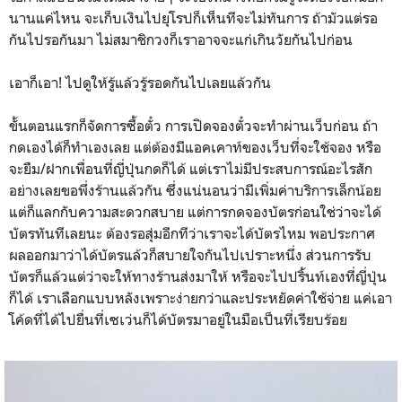
นานแค่ไหน จะเก็บเงินไปยุโรปก็เห็นทีจะไม่ทันการ ถ้ามัวแต่รอ
กันไปรอกันมา ไม่สมาชิกวงก็เราอาจจะแก่เกินวัยกันไปก่อน
เอาก็เอา! ไปดูให้รู้แล้วรู้รอดกันไปเลยแล้วกัน
ขั้นตอนแรกก็จัดการซื้อตั๋ว การเปิดจองตั๋วจะทำผ่านเว็บก่อน ถ้า
กดเองได้ก็ทำเองเลย แต่ต้องมีแอคเคาท์ของเว็บที่จะใช้จอง หรือ
จะยืม/ฝากเพื่อนที่ญี่ปุ่นกดก็ได้ แต่เราไม่มีประสบการณ์อะไรสัก
อย่างเลยขอพึ่งร้านแล้วกัน ซึ่งแน่นอนว่ามีเพิ่มค่าบริการเล็กน้อย
แต่ก็แลกกับความสะดวกสบาย แต่การกดจองบัตรก่อนใช่ว่าจะได้
บัตรทันทีเลยนะ ต้องรอสุ่มอีกทีว่าเราจะได้บัตรไหม พอประกาศ
ผลออกมาว่าได้บัตรแล้วก็สบายใจกันไปเปราะหนึ่ง ส่วนการรับ
บัตรก็แล้วแต่ว่าจะให้ทางร้านส่งมาให้ หรือจะไปปริ้นท์เองที่ญี่ปุ่น
ก็ได้ เราเลือกแบบหลังเพราะง่ายกว่าและประหยัดค่าใช้จ่าย แค่เอา
โค้ดที่ได้ไปยื่นที่เซเว่นก็ได้บัตรมาอยู่ในมือเป็นที่เรียบร้อย