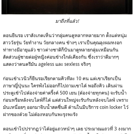
มาถึงที่แล้ว!
ตอนยืนรอ เราสังเกตเห็นว่ากลุ่มคนดูหลากหลายมาก ตั้งแต่หนุ่ม
สาววัยรุ่น วัยทำงาน วัยกลางคน ข้างๆ เราเป็นคุณลุงผมหงอก
ท่าทางมีอายุแล้ว ชาวต่างชาติก็บินมาดูหลายกลุ่มเหมือนกัน
สัดส่วนผู้ชายต่อผู้หญิงค่อนข้างใกล้เคียงกัน ซึ่งเราว่าดีมากๆ
แสดงว่าดนตรีมัน ageless และ sexless จริงๆ
ก่อนเข้าเวนิวก็ยืนรอเรียกตามคิวทีละ 10 คน แต่เขาเรียกเป็น
ภาษาญี่ปุ่นนะ ใครฟังไม่ออกก็ไปถามเขาได้ พอถึงคิว เดินผ่าน
ประตูเข้าไปต้องจ่ายค่าดริ้งค์ 500 เยน (ต้องจ่ายทุกคน) จะรับน้ำ
ก่อนหรือหลังจบไลฟ์ก็ได้ แต่ส่วนใหญ่จะรับกันหลังจบไลฟ์ เพราะ
มันเหนื่อยๆ ออกมาจิบน้ำสดชื่นดี ด้านในมีบริการ coin locker ไว้
ฝากของด้วย ไม่ต้องหอบกันพะรุงพะรัง
ตอนเข้าไปปรากฏว่าได้อยู่แถวหน้าๆ เลย ประมาณแถวที่ 3 งงมาก