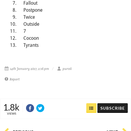
Fallout
Postpone
Twice
Outside
7
Cocoon
Tyrants
14th January 2017, 2:16 pm
puroii
Report
1.8k
SUBSCRIBE
VIEWS