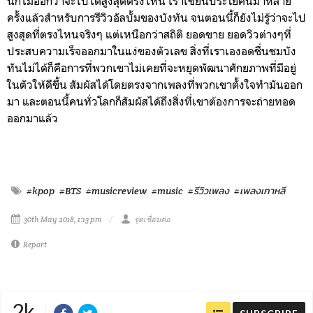
นึกไม่ออกว่าจะไปได้สูงสุดตรงไหน เราเขียนประโยคนี้มาหลาย
ครั้งแล้วสำหรับการรีวิวอัลบั้มของบังทัน จนตอนนี้ก็ยังไม่รู้ว่าจะไป
สูงสุดที่ตรงไหนจริงๆ แต่เหนือกว่าสถิติ ยอดขาย ยอดวิวต่างๆที่
ประสบความเร็จออกมาในแง่ของตัวเลข สิ่งที่เราเองอดชื่นชมบัง
ทันไม่ได้ก็คือการที่พวกเขาไม่เคยที่จะหยุดพัฒนาศักยภาพที่มีอยู่
ในตัวให้ดีขึ้น สัมผัสได้โดยตรงจากเพลงที่พวกเขาตั้งใจทำมันออก
มา และตอนนี้คนทั่วโลกก็สัมผัสได้ถึงสิ่งที่เขาต้องการจะถ่ายทอด
ออกมาแล้ว
#kpop
#BTS
#musicreview
#music
#รีวิวเพลง
#เพลงเกาหลี
30th May 2018, 1:13 pm
จุดเชื่อมต่อ
Report
2k