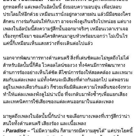
ถูกทอดทิ้ง แต่เพลงในอัลบั้มนี้ ยังมอบความอบอุ่น เพื่อปลอบ
ประโลมให้อีกด้วย เหมือนเรานั่งอยู่กลางสายฝน แล้วมีมือของใคร
สักคน กางร่มกันฝนให้กับเรา อาจจะฟังดูเกินจริงไปหน่อย แต่บาง
เพลงในอัลบัมนี้ส่งความรู้สึกนั้นออกมาจริงๆ เหมือนเวลาเราเจอ
เรื่องทุกข์ใจมา ขอแค่ใครสักคนมาลูบหัวพร้อมบอกว่า ไม่เป็นไร
แค่นี้ก็เหมือนเห็นแสงสว่างที่จะเดินต่อไปแล้ว
นอกจากพัฒนาการทางด้านดนตรี สิ่งที่เด่นชัดและไม่พูดถึงไม่ได้
สำหรับอัลบั้มนี้ก็คือ โวคอลไลน์ของวง ทั้ง4คนมีการพัฒนาทาง
ด้านการร้องอย่างเห็นได้ชัด ดีไซน์การร้องให้สอดคล้อง และเหมาะ
สมกับแต่ละเพลง แม้ทั้ง4คนจะมีเสียงที่ต่างกันออกไป แต่พอรวม
อยู่ในเพลงเดียวกันแล้ว ก็ช่วยเพิ่มมิติและความไหลลื่นของจังหวะ
ทำให้แต่ละเพลงฟังดูไม่น่าเบื่อ ที่จะกลับมาฟังซ้ำๆเพื่อแยกเสียง
และเทคนิคการใช้เสียงของแต่ละคนออกมาในแต่ละเพลง
มาพูดถึงเพลงในอัลบั้มนี้กันบ้าง ขอเลือกบางเพลงที่เรารู้สึกว่าน่า
สนใจทั้งด้านดนตรี เสียงร้อง และเนื้อเพลง
“ไม่มีความฝัน ก็สามารถมีความสุขได้” แค่ประโยคนี้
- Paradise –