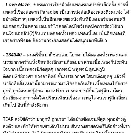
ขอชมการเรียงลำดับเพลงของบังทันอีกครั้ง การที่
- Love Maze -
เพลงนี้เรียงต่อจาก Paradise เป็นการส่งต่อเสียงเพลงถึงคนฟัง ได้
อย่างดีมากๆ เพลงนี้เป็นอีกเพลงของบังทันที่มีเลเยอร์ของดนตรี
แยกออกเป็นหลายเลเยอร์ โวคอลไลน์โชว์เทคนิคการร้องได้น่า
สนใจ แอดลิป(?)กันแทบตลอดทั้งเพลง เพลงนี้เลยเป็นอีกเพลงที่
เราอยากฟังสด คิดว่าน่าจะร้องสดกันได้สนุกเลยทีเดียว
ดนตรีขึ้นมาก็ชอบเลย โยกตามได้ตลอดทั้งเพลง และ
- 134340 –
บรรยากาศร้านนั่งชิลหลังเลิกงานก็ลอยมา ส่วนเนื้อเพลงก็ประทับ
ใจมาก เนื้อเพลงเนิร์ดสุดๆ เอกพจน์ พหูพจน์ อุณหภูมิ
ติดลบ248องศา ดวงอาทิตย์ ชั้นบรรยากาศ ใส่มาเต็มสุดๆ แล้วที่
น่ารักคือสิ่งเหล่านี้สามารถเอามาเรียงต่อกันเป็นเนื้อเพลงได้อย่าง
ถูกที่ ถูกจังหวะ รู้จักเอามาเปรียบเปรยอย่างมีกึ๋น ไม่รู้สึกว่าโดน
ยัดเยียดจากการตั้งใจเปรียบเทียบเรื่องดาวพลูโตจนเรารู้สึกเลี่ยน
เกินไป อันนี้กำลังดีมาก
TEAR คงใช้คำว่า มาถูกที่ ถูกเวลา ได้อย่างชัดเจนที่สุด ทุกอย่างดู
ลงตัว และทำให้พวกเขาเดินไปบนเส้นทางสายดนตรีได้อย่างที่เรา