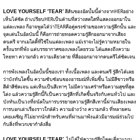
สีสันของอัลบั้มนี้ต่างจากHERอย่าง
LOVE YOURSELF ‘TEAR’
เห็นได้ชัด ถ้าเปรียบHERเป็นด้านที่สว่างสดใสที่แสดงออกมาใน
แต่ละเพลง ก็อาจพูดได้ว่าTEARคือคู่ตรงข้ามของความรู้สึกนั้น และ
จุดเด่นในอัลบัมนี้ ก็คือการถ่ายทอดความรู้สึกออกมาจากเสียง
ดนตรี จากเมโลดี้ที่ใช้ในแต่ละเพลง แม้เราจะไม่รู้ความหมายใน
ครั้งแรกที่ฟัง แต่บรรยากาศของเพลงโดยรวม ได้แสดงถึงความ
โหยหา ความกลัว ความเดียวดาย ที่สื่อออกมาจากดนตรีได้ชัดเจน
การฟังเพลงในอัลบั้มนี้ของเรา ทั้งเนื้อเพลง และดนตรี รู้สึกได้เลย
ว่าบังทันโตขึ้น ความซับซ้อนของอารมณ์ที่เพิ่มขึ้น ไม่มีสีขาวหรือ
สีดำสีชัดเจน แต่เห็นเป็นสีเทาๆ ไม่มีความเศร้าหรือความสุขที่สุด
โต่ง แล้วความรู้สึกนี้ก็เป็นความรู้สึกที่เกิดขึ้นจริงกับคนทั่วไป และ
บังทันเป็นวงที่ถนัดในการบรรยายความรู้สึกสีเทานี้ผ่านเสียงเพลง
การบอกเล่าเรื่องราวใกล้ตัว ความอ้างว้าง ความกลัว ที่หลายคน
เคยเผชิญ ก็ไม่ยากนักสำหรับคนที่ผ่านมาฟังแล้วมีอารมณ์ร่วมไป
กับสิ่งที่พวกเขากำลังสื่อ
ไม่ได้ให้ความรู้สึกโดดเดี่ยวแบบ
LOVE YOURSELF ‘TEAR’