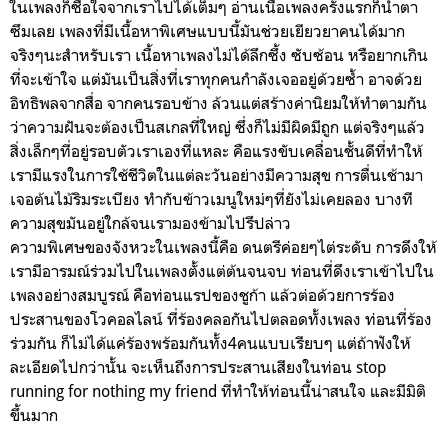
ในเพลงก็ซื้อใจจากเราไปได้เต็มๆ อ่านเนื้อเพลงครั้งแรกก็น้ำตา
ซึมเลย เพลงที่มีเนื้อหาพิเศษแบบนี้มันช่วยเยียวยาคนได้มาก
จริงๆนะสำหรับเรา เนื้อหาเพลงไม่ได้ลึกซึ้ง ซับซ้อน หรือยากเกิน
ที่จะเข้าใจ แต่มันเป็นสิ่งที่เราทุกคนกำลังเจออยู่ด้วยซ้ำ อาจด้วย
อิทธิพลจากสื่อ จากคนรอบข้าง ล้วนแต่สร้างค่านิยมให้ทำตามกัน
ว่าความฝันจะต้องเป็นสเกลที่ใหญ่ ซึ่งก็ไม่มีผิดมีถูก แต่จริงๆแล้ว
สิ่งเล็กๆที่อยู่รอบตัวเราเองที่แหละ คือแรงขับเคลื่อนชั้นดีที่ทำให้
เรามีแรงในการใช้ชีวิตในแต่ละวันอย่างมีความสุข การตื่นเช้ามา
เจอต้นไม้ริมระเบียง ทำกับข้าวเมนูใหม่ๆที่ยังไม่เคยลอง บางที
ความสุขมันอยู่ใกล้จนเรามองข้ามไปรึปล่าว
ความพิเศษของจังหวะในเพลงนี้คือ ดนตรีค่อยๆไต่ระดับ การดึงให้
เรามีอารมณ์ร่วมไปในเพลงตั้งแต่ต้นจนจบ ท่อนที่ดึงเราเข้าไปใน
เพลงอย่างสมบูรณ์ คือท่อนแรปของชูก้า แล้วต่อด้วยการร้อง
ประสานของโวคอลไลน์ ที่ร้องคลอกันไปตลอดทั้งเพลง ท่อนที่ร้อง
ร่วมกัน ก็ไม่ได้แค่ร้องพร้อมกันทั้ง4คนแบบเรียบๆ แต่ถ้าฟังให้
ละเอียดไปกว่านั้น จะเห็นถึงการประสานเสียงในท่อน stop
running for nothing my friend ที่ทำให้ท่อนนี้น่าสนใจ และมีมิติ
ขึ้นมาก