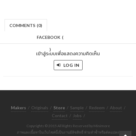
COMMENTS
(
0)
FACEBOOK
(
)
เข้าสู่ระบบเพื่อแสดงความคิดเห็น
LOG IN
Makers
/
Originals
/
Store
/
Sample
/
Redeem
/
About
/
Contact
/
Jobs
/
Copyrights © 2015 All Rights Reserved by Minimore
ภาพและเนื้อหาในเว็บไซต์นี้เป็นงานมีลิขสิทธิ์ ห้ามทำซ้ำหรือดัดแปลง