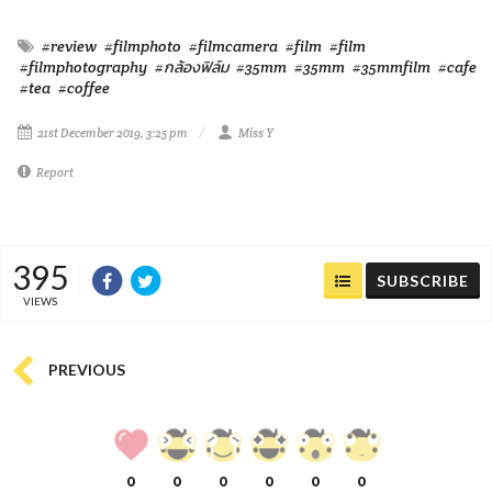
#review
#filmphoto
#filmcamera
#film
#film
#filmphotography
#กล้องฟิล์ม
#35mm
#35mm
#35mmfilm
#cafe
#tea
#coffee
21st December 2019, 3:25 pm
Miss Y
Report
395
SUBSCRIBE
VIEWS
PREVIOUS
0
0
0
0
0
0