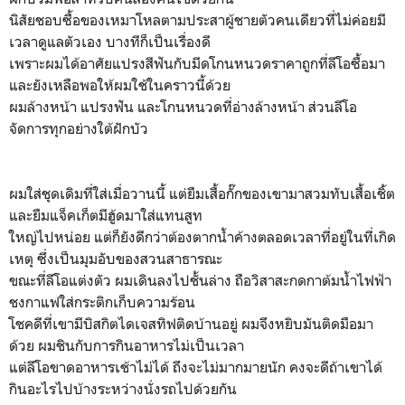
นิสัยชอบซื้อของเหมาโหลตามประสาผู้ชายตัวคนเดียวที่ไม่ค่อยมี
เวลาดูแลตัวเอง บางทีก็เป็นเรื่องดี
เพราะผมได้อาศัยแปรงสีฟันกับมีดโกนหนวดราคาถูกที่ลีโอซื้อมา
และยังเหลือพอให้ผมใช้ในคราวนี้ด้วย
ผมล้างหน้า แปรงฟัน และโกนหนวดที่อ่างล้างหน้า ส่วนลีโอ
จัดการทุกอย่างใต้ฝักบัว
ผมใส่ชุดเดิมที่ใส่เมื่อวานนี้ แต่ยืมเสื้อกั๊กของเขามาสวมทับเสื้อเชิ้ต
และยืมแจ็คเก็ตมีฮู้ดมาใส่แทนสูท
ใหญ่ไปหน่อย แต่ก็ยังดีกว่าต้องตากน้ำค้างตลอดเวลาที่อยู่ในที่เกิด
เหตุ ซึ่งเป็นมุมอับของสวนสาธารณะ
ขณะที่ลีโอแต่งตัว ผมเดินลงไปชั้นล่าง ถือวิสาสะกดกาต้มน้ำไฟฟ้า
ชงกาแฟใส่กระติกเก็บความร้อน
โชคดีที่เขามีบิสกิตไดเจสทิฟติดบ้านอยู่ ผมจึงหยิบมันติดมือมา
ด้วย ผมชินกับการกินอาหารไม่เป็นเวลา
แต่ลีโอขาดอาหารเช้าไม่ได้ ถึงจะไม่มากมายนัก คงจะดีถ้าเขาได้
กินอะไรไปบ้างระหว่างนั่งรถไปด้วยกัน