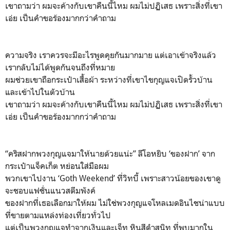
เขาถามว่า ผมจะค้างกับเขาคืนนี้ไหม ผมไม่ปฏิเสธ เพราะสิ่งที่เขา
เอ่ย เป็นคำขอร้องมากกว่าคำถาม
ความจริง เราควรจะมีอะไรพูดคุยกันมากมาย แต่เอาเข้าจริงแล้ว
เรากลับไม่ได้พูดกันจนถึงที่หมาย
ผมช่วยเขาถือกระเป๋าเสื้อผ้า ระหว่างที่เขาไขกุญแจเปิดรั้วบ้าน
และเข้าไปในตัวบ้าน
เขาถามว่า ผมจะค้างกับเขาคืนนี้ไหม ผมไม่ปฏิเสธ เพราะสิ่งที่เขา
เอ่ย เป็นคำขอร้องมากกว่าคำถาม
“คริสฝากพวงกุญแจมาให้นายด้วยแน่ะ” ลีโอหยิบ ‘ของฝาก’ จาก
กระเป๋าแจ็คเก็ต หย่อนใส่มือผม
พวกเขาไปงาน ‘Goth Weekend’ ที่วิทบี้ เพราะสาวน้อยของเขาดู
จะชอบแฟชั่นแนวสตีมพังค์
ของฝากที่เธอเลือกมาให้ผม ไม่ใช่พวงกุญแจโหลเมดอินไชน่าแบบ
ที่ขายตามแหล่งท่องเที่ยวทั่วไป
แต่เป็นพวงกุญแจทำจากเงินและเจ็ท หินสีดำสนิท ที่พบมากใน