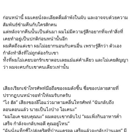
ก่อนหน้านี้ ผมเคยนั่งละเลียดดื่มลำพังในผับ และอาจจบด้วยความ
สัมพันธ์ข้ามคืนกับใครสักคน
แต่หลังจากคืนนั้นเป็นต้นมา ผมไม่มีความรู้สึกอยากที่จะทำสิ่งที่
เคยทำอยู่เป็นปกติก่อนหน้านั้นอีก
ผมคิดถึงแต่เขา ผมไม่อยากนอนกับคนอื่น เพราะรู้สึกว่า ตัวเอง
กำลังทำสิ่งที่ไม่ถูกต้องกับเขา
ทั้งที่ผมไม่เคยบอกรักเขาตอบเลยแม้แต่คำเดียว และไม่เคยสัญญา
ว่า ผมจะคบกับเขาคนเดียวเท่านั้น
เสียงเรียกเข้าโทรศัพท์มือถือของผมดังขึ้น ชื่อของปลายสายที่
ปรากฏบนหน้าจอทำให้ผมรับกดรับ
“ไง ฮัล” เสียงของลีโอแว่วมาตามคลื่นโทรศัพท์ “ฉันกลับถึง
ลอนดอนแล้ว นายเป็นไงบ้าง โอเคนะ”
“ผมโอเค ขอบคุณนะ” ผมตอบเขากลับไป “ผมเพิ่งกินอาหารค่ำ
เสร็จ กำลังจะกลับพอดี คุณอยู่ไหน”
“ฉันนั่งแท็กซี่ไปส่งคริสที่บ้านแครอล เสร็จแล้วจะกลับบ้านเลย” มี