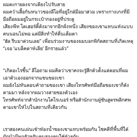
ผมตะกายลงจากเตียงไปรับสาย
ผมคว้าเสื้อกันหนาวของลีโอที่อยู่ใกล้มือมาสวม เพราะกางเกงที่มี
มือถือผมอยู่ในกระเป๋ากองอยู่ที่ประตู
เสียงพีท โดเฮอร์ตี้ดังมาจากอีกฝั่งหนึ่ง เสียงของเขาแหบแห้งแบบ
คนนอนไม่พอ แต่มีสิ่งทำให้ตื่นเต็มตา
“ฮัล รีบมาด่วนเลย” เพื่อนร่วมงานของผมบอกพิกัดสถานที่เกิดเหตุ
“เจอ ‘แบล็คดาห์เลีย’ อีกรายแล้ว”
“เกิดอะไรขึ้น” ลีโอถาม ผมคิดว่าเขาคงจะรู้สึกตัวตั้งแต่ตอนที่ผม
เอาตัวเองออกจากแขนของเขา
ผมยังไม่ทันตอบคำถามของเขา เสียงโทรศัพท์มือถือของเขาก็ดัง
ตามมา หลังจากผมวางสายของตัวเอง
โทรศัพท์จากสำนักงานโคโรเนอร์ หรือสำนักงานผู้ชันสูตรพลิกศพ
ตามเขาให้ไปในสถานที่เดียวกัน
เราสองคนเผ่นเข้าห้องน้ำของเขาแทบพร้อมกัน โชคดีที่พื้นที่ใต้
ฝักบัวมีพอสำหรับคนสองคนใช้ด้วยกัน