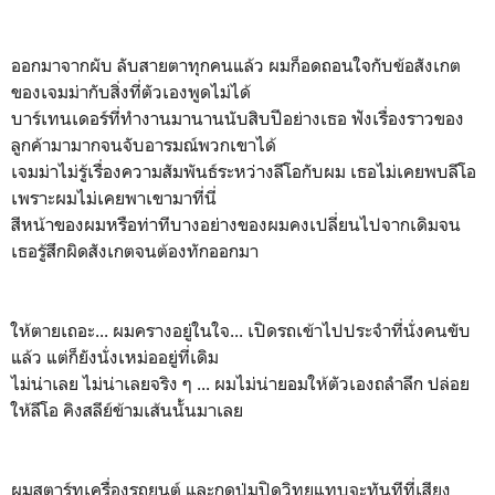
ออกมาจากผับ ลับสายตาทุกคนแล้ว ผมก็อดถอนใจกับข้อสังเกต
ของเจมม่ากับสิ่งที่ตัวเองพูดไม่ได้
บาร์เทนเดอร์ที่ทำงานมานานนับสิบปีอย่างเธอ ฟังเรื่องราวของ
ลูกค้ามามากจนจับอารมณ์พวกเขาได้
เจมม่าไม่รู้เรื่องความสัมพันธ์ระหว่างลีโอกับผม เธอไม่เคยพบลีโอ
เพราะผมไม่เคยพาเขามาที่นี่
สีหน้าของผมหรือท่าทีบางอย่างของผมคงเปลี่ยนไปจากเดิมจน
เธอรู้สึกผิดสังเกตจนต้องทักออกมา
ให้ตายเถอะ... ผมครางอยู่ในใจ... เปิดรถเข้าไปประจำที่นั่งคนขับ
แล้ว แต่ก็ยังนั่งเหม่ออยู่ที่เดิม
ไม่น่าเลย ไม่น่าเลยจริง ๆ ... ผมไม่น่ายอมให้ตัวเองถลำลึก ปล่อย
ให้ลีโอ คิงสลีย์ข้ามเส้นนั้นมาเลย
ผมสตาร์ทเครื่องรถยนต์ และกดปุ่มปิดวิทยุแทบจะทันทีที่เสียง