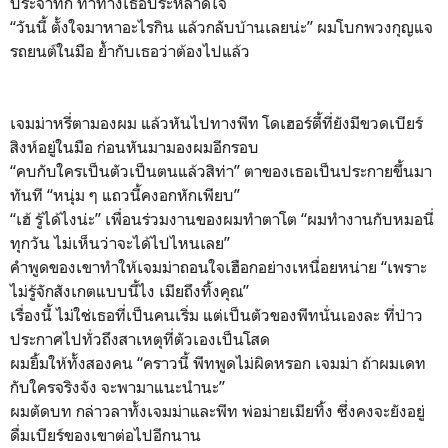
ประจำทัก ท่าทางเธอประหลาดใจ
“วันนี้ ตั้งใจมาหาอะไรกิน แล้วกลับบ้านเลยน่ะ” ผมโบกพวงกุญแจ
รถยนต์ในมือ ย้ำกับเธอว่าต้องไปแล้ว
เจมม่าหรี่ตามองผม แล้วหันไปทางพีท โดเฮอร์ตี้ที่ยังมีขวดเบียร์
สิงห์อยู่ในมือ ก่อนหันมามองผมอีกรอบ
“คบกับใครเป็นตัวเป็นตนแล้วสิท่า” ตาของเธอเป็นประกายขึ้นมา
ทันที “หนุ่ม ๆ แถวนี้คงอกหักเพียบ”
“เฮ้ รู้ได้ไงน่ะ” เพื่อนร่วมงานของผมทำตาโต “ผมทำงานกับหมอนี่
ทุกวัน ไม่เห็นว่าจะได้ไปไหนเลย”
คำพูดของเขาทำให้เจมม่าถอนใจเฮือกอย่างเหนื่อยหน่าย “เพราะ
ไม่รู้จักสังเกตแบบนี้ไง เมียถึงทิ้งคุณ”
เรื่องนี้ ไม่ใช่เธอที่เป็นคนเริ่ม แต่เป็นตัวของพีทนั่นเองละ ที่ป่าว
ประกาศไปทั่วถึงสาเหตุที่ตัวเองเป็นโสด
ผมยิ้มให้ทั้งสองคน “คราวนี้ พีทพูดไม่ผิดหรอก เจมม่า ถ้าผมเดท
กับใครจริงจัง จะพามาแนะนำนะ”
ผมตัดบท กล่าวลาทั้งเจมม่าและพีท พ่อม่ายเมียทิ้ง ซึ่งคงจะยังอยู่
ดื่มเบียร์ของเขาต่อไปอีกนาน