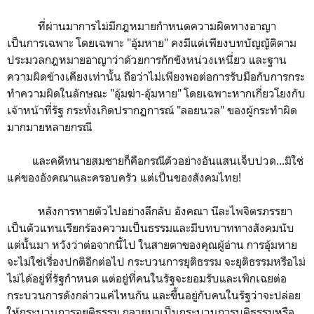
ที่ผ่านมาการไม่มีกฎหมายกำหนดความผิดทางอาญา
เป็นการเฉพาะ โดยเฉพาะ "อุ้มหาย" คงมีแต่เพียงบทบัญญัติตาม
ประมวลกฎหมายอาญาว่าด้วยการกักขังหน่วงเหนี่ยว และฐาน
ความผิดข้างเคียงเท่านั้น ถือว่าไม่เพียงพอต่อการรับมือกับการกระ
ทำความผิดในลักษณะ "อุ้มฆ่า-อุ้มหาย" โดยเฉพาะหากเกี่ยวโยงกับ
เจ้าหน้าที่รัฐ กระทั่งเกิดปรากฏการณ์ "ลอยนวล" ของผู้กระทำผิด
มากมายหลายกรณี
และคดีทนายสมชายก็คือกรณีตัวอย่างอันแสนเจ็บปวด...มิใช่
แค่ของอังคณาและครอบครัว แต่เป็นของสังคมไทย!
หลังการหายตัวไปอย่างลึกลับ อังคณา นีละไพจิตรภรรยา
เป็นตัวแทนเรียกร้องความเป็นธรรมและมีบทบาททางสังคมนับ
แต่นั้นมา หวังว่าต่อจากนี้ไป ในสายตาของคุณผู้อ่าน การอุ้มหาย
จะไม่ใช่เรื่องปกติอีกต่อไป กระบวนการยุติธรรม จะยุติธรรมหรือไม่
ไม่ได้อยู่ที่รัฐกำหนด แต่อยู่ที่คนในรัฐจะยอมรับและเพิกเฉยต่อ
กระบวนการดังกล่าวแค่ไหนกัน และขึ้นอยู่กับคนในรัฐว่าจะปล่อย
ให้กระบวนการอยุติธรรม กลายมาเป็นกระบวนการบุติธรรมหรือ