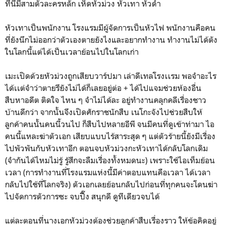
ทีนี้มีสามตัวละครหลัก เห็ดหัวม่วง หัวเทา หัวดำ
หัวเทาเป็นพนักงาน โรงแรมมีผู้จัดการเป็นหัวไฟ พนักงานคือคน
ที่ยังนึกไม่ออกว่าตัวเองตายยังไงและอยากทำงาน ทำงานไม่ได้ตัง
ในโลกนี้แต่ได้เป็นเวลาย้อนไปในโลกเก่า
เมะเปิดด้วยหัวม่วงถูกเสียบวาร์ปมา เล่าดีเทลโรงเเรม พอจำอะไร
ได้เเต่จำว่าตายรึยังไม่ได้ก็เลยอยู่ต่อ + ได้ไปแจมช่วยห้องอื่น
สืบหาอดีต ติดใจ ไหน ๆ จำไม่ได้ละ อยู่ทำงานคลุกคลีเรื่องชาว
บ้านดีกว่า จากนั้นจึงเปิดศักราชนักสืบ เนโกะจังไปช่วยสืบให้
ลูกค้าคนนั้นคนนี้วนไป ก็สืบไปหลายอีพี จนมีคนที่ดูเข้าท่ามา ไอ
คนนี้แหละฆ่าตัวเอก เสียบแบบไร้สาระสุด ๆ แต่ตัวร้ายนี้ยังมีเรื่อง
ไปพัวพันกับหัวเทาอีก ตอนจบหัวม่วงกะหัวเทาได้กลับโลกเดิม
(จำกันได้ไหมไม่รู้ รู้สึกจะลืมเรื่องทั้งหมดนะ) เพราะใช้ไอเท็มย้อน
เวลา (การทำงานที่โรงแรมแห่งนี้มีค่าตอบแทนคือเวลา ได้เวลา
กลับไปใช้ที่โลกจริง) ตัวเอกเลยย้อนกลับไปก่อนที่ทุกคนจะโดนฆ่า
ไปจัดการตัวการซะ จบปิ๊ีง สนุกดี ดูทีเดียวจบได้
แต่ละตอนที่นางเอกหัวม่วงต้องช่วยลูกค้าสืบเรื่องราว ให้ข้อคิดอยู่