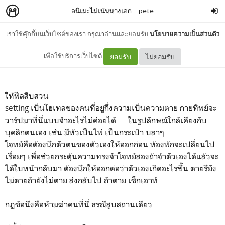
อนิเมะไม่เน้นนางเอก
–
pete
เราใช้คุ๊กกี้บนเว็บไซต์ของเรา กรุณาอ่านและยอมรับ
นโยบายความเป็นส่วนตัว
tasokare hotel
เพื่อใช้บริการเว็บไซต์
ยอมรับ
ไม่ยอมรับ
ให้ฟีลสืบสวน
setting เป็นโฮเทลของคนที่อยู่กึ่งความเป็นความตาย กายทิพย์จะ
วาร์ปมาที่นี่แบบจำอะไรไม่ค่อยได้ ในรูปลักษณ์ใกล้เคียงกับ
บุคลิกตนเอง เช่น มีหัวเป็นไพ่ เป็นกระเป๋า บลาๆ
โจทย์คือต้องนึกตัวตนของตัวเองให้ออกก่อน ห้องพักจะเปลี่ยนไป
เรื่อยๆ เพื่อช่วยกระตุ้นความทรงจำโจทย์สองถ้าจำตัวเองได้แล้วจะ
ได้ใบหน้ากลับมา ต้องนึกให้ออกต่อว่าตัวเองเกิดอะไรขึ้น ตายรึยัง
ไม่ตายถ้ายังไม่ตาย ส่งกลับไป ถ้าตาย เช็กเอาท์
กฎข้อนึงคือห้ามฆ่าคนที่นี่ ธรณีสูบสถานเดียว