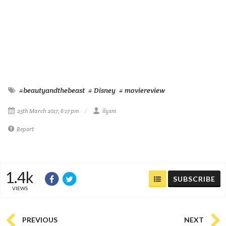
#beautyandthebeast
# Disney
# moviereview
25th March 2017, 6:17 pm
ilysm
Report
1.4k
SUBSCRIBE
VIEWS
PREVIOUS
NEXT