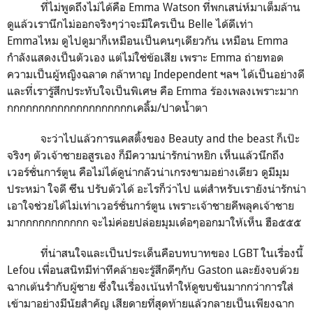
ที่ไม่พูดถึงไม่ได้คือ Emma Watson ที่พกเสน่ห์มาเต็มล้าน
ดูแล้วเรานึกไม่ออกจริงๆว่าจะมีใครเป็น Belle ได้ดีเท่า
Emmaไหม ดูไปดูมาก็เหมือนเป็นคนๆเดียวกัน เหมือน Emma
กำลังแสดงเป็นตัวเอง แต่ไม่ใช่ข้อเสีย เพราะ Emma ถ่ายทอด
ความเป็นผู้หญิงฉลาด กล้าหาญ Independent ฯลฯ ได้เป็นอย่างดี
และที่เรารู้สึกประทับใจเป็นพิเศษ คือ Emma ร้องเพลงเพราะมาก
กกกกกกกกกกกกกกกกกกกกเคลิ้ม/ปาดน้ำตา
จะว่าไปแล้วการแคสติ้งของ Beauty and the beast ก็เป๊ะ
จริงๆ ตัวเจ้าชายอสูรเอง ก็มีความน่ารักน่าหยิก เห็นแล้วนึกถึง
เวอร์ชั่นการ์ตูน คือไม่ได้ดูน่ากลัวน่าเกรงขามอย่างเดียว ดูมีมุม
ประหม่า ใจดี ซึน ปรับตัวได้ อะไรก็ว่าไป แต่สำหรับเรายังน่ารักน่า
เอาใจช่วยได้ไม่เท่าเวอร์ชั่นการ์ตูน เพราะเจ้าชายคีพลุคเจ้าชาย
มากกกกกกกกกกก จะไม่ค่อยปล่อยมุมเด๋อๆออกมาให้เห็น ฮือ๕๕๕
ที่น่าสนใจและเป็นประเด็นคือบทบาทของ LGBT ในเรื่องนี้
Lefou เพื่อนสนิทมีท่าทีคล้ายจะรู้สึกดีๆกับ Gaston และยังจบด้วย
ฉากเต้นรำกับผู้ชาย ซึ่งในเรื่องเน้นทำให้ดูขบขันมากกว่าการใส่
เข้ามาอย่างมีนัยสำคัญ เสียดายที่สุดท้ายแล้วกลายเป็นเพียงฉาก