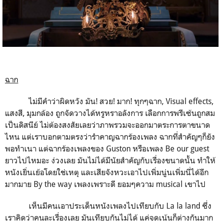
ฉาก
ไม่มีคำว่าผิดหวัง มัน! สวย! มาก! ทุกๆฉาก, Visual effects,
แสงสี, มุมกล้อง ถูกจัดวางได้หรูหราอลังการ เลือกการพรีเซ้นถูกสม
เป็นดิสนีย์ ไม่ต้องสงสัยเลยว่าภาพรวมจะออกมาตระการตาขนาด
ไหน แต่เราบอกตามตรงว่ารำคาญฉากร้องเพลง ฉากที่สำคัญๆก็ยัง
พอทำเนา แต่ฉากร้องเพลงของ Guston หรือเพลง Be our guest
ยาวไปไหมอะ ง่วงเลย มันไม่ได้มีนัยสำคัญกับเรื่องขนาดนั้น ทำให้
หนังเยิ่นเย้อโดยใช่เหตุ และเสียจังหวะเอาไปเพิ่มนู่นเพิ่มนี่ได้อีก
มากมาย By the way เพลงเพราะดี ยอมๆความ musical เขาไป
เห็นมีคนเอาประเด็นหนังเพลงไปเทียบกับ La la land ซึ่ง
เราคิดว่าคนละเรื่องเลย มันเทียบกันไม่ได้ แค่จุดเน้นก็ต่างกันมาก