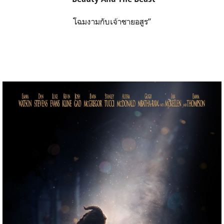
โฉมงามกับเจ้าชายอสูร”