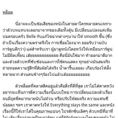
พล็อต
นี่อาจจะเป็นข้อเสียของหนังในสายตาใครหลายคนเพราะ
ว่าตัวบทแทบจะลอกมาจากของเดิมทั้งดุ้น มีเปลี่ยนแปลงแค่เพิ่ม
ปมครอบครัว Belle กับแก้ไขฉากต่างๆนานาให้ smooth ขึ้น (ซึ่ง
ถ้าเป็นเรื่องความตราตรึงใจ การเชื่อมโยงฉาก ยอมรับว่าฉบับ
การ์ตูนดีกว่า) แต่สำหรับเรา ผู้มาดูหนังโดยหวังให้เหมือนการ์ตูน
ไม่มีผิดเพี้ยน เฮ้ยยยยยยยยยยยย คือนี่มันใช่มาก ทำออกมาดีมาก
และด้วยตัวบทที่ซับซ้อนและการใช้คนแสดง ทุกอย่างมันสมจริง
ถ่ายทอดความรู้สึกที่สัมผัสได้จริง น้ำตารื้นเลยอะ เกือบร้องไห้ตั้ง
หลายฉาก ส่วนคนข้างๆร้องไปแล้วเด้ออออออออออ
ตัวพล็อตที่คลาสสิคอยู่แล้วคือสิ่งที่ดีที่สุด เราไม่ได้คาดหวัง
อยากจะเห็นการตีความเรื่องนี้แบบใหม่ การเปลี่ยนแปลงตัวเรื่อง
จนมีจุดพีคมากมายนับไม่ถ้วน หรือปรับให้สมจริง ความแฟนซี
น้อยลง ฯลฯ เราคาดหวังให้ Everything stays the same และหนัง
เรื่องนี้ก็ให้เราได้ในคุณภาพแน่นๆ โปรดักชั่นเลิศๆ ตัวบทมีที่มาที่
ไป เดินเรื่องง่ายเหมือนการ์ตูน แต่ก็รู้จักจังหวะจะโคนของหนัง ไม่