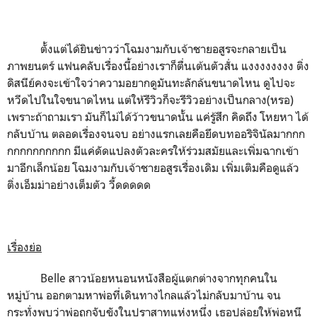
ตั้งแต่ได้ยินข่าวว่าโฉมงามกับเจ้าชายอสูรจะกลายเป็น
ภาพยนตร์ แฟนคลับเรื่องนี้อย่างเราก็ตื่นเต้นตัวสั่น แงงงงงงงง ติ่ง
ดิสนีย์คงจะเข้าใจว่าความอยากดูมันทะลักล้นขนาดไหน ดูไปจะ
หวีดไปในใจขนาดไหน แต่ให้รีวิวก็จะรีวิวอย่างเป็นกลาง(หรอ)
เพราะถ้าถามเรา มันก็ไม่ได้ว้าวขนาดนั้น แค่รู้สึก คิดถึง โหยหา ได้
กลับบ้าน ตลอดเรื่องจนจบ อย่างแรกเลยคือยึดบทออริจินัลมากกก
กกกกกกกกกก มีแค่ดัดแปลงตัวละครให้ร่วมสมัยและเพิ่มฉากเข้า
มาอีกเล็กน้อย โฉมงามกับเจ้าชายอสูรเรื่องเดิม เพิ่มเติมคือดูแล้ว
ติ่งเอ็มม่าอย่างเต็มตัว วี้ดดดดด
เรื่องย่อ
Belle สาวน้อยหนอนหนังสือผู้แตกต่างจากทุกคนใน
หมู่บ้าน ออกตามหาพ่อที่เดินทางไกลแล้วไม่กลับมาบ้าน จน
กระทั่งพบว่าพ่อถูกจับขังในปราสาทแห่งหนึ่ง เธอปล่อยให้พ่อหนี