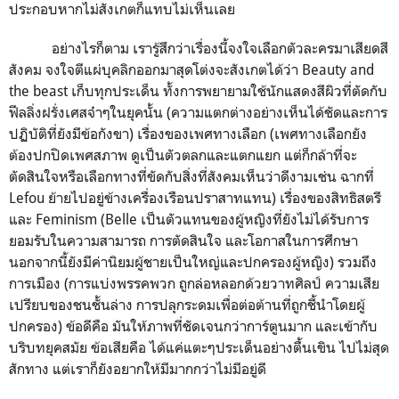
ประกอบหากไม่สังเกตก็แทบไม่เห็นเลย
อย่างไรก็ตาม เรารู้สึกว่าเรื่องนี้จงใจเลือกตัวละครมาเสียดสี
สังคม จงใจตีแผ่บุคลิกออกมาสุดโต่งจะสังเกตได้ว่า Beauty and
the beast เก็บทุกประเด็น ทั้งการพยายามใช้นักแสดงสีผิวที่ตัดกับ
ฟีลลิ่งฝรั่งเศสจ๋าๆในยุคนั้น (ความแตกต่างอย่างเห็นได้ชัดและการ
ปฏิบัติที่ยังมีข้อกังขา) เรื่องของเพศทางเลือก (เพศทางเลือกยัง
ต้องปกปิดเพศสภาพ ดูเป็นตัวตลกและแตกแยก แต่ก็กล้าที่จะ
ตัดสินใจหรือเลือกทางที่ขัดกับสิ่งที่สังคมเห็นว่าดีงามเช่น ฉากที่
Lefou ย้ายไปอยู่ข้างเครื่องเรือนปราสาทแทน) เรื่องของสิทธิสตรี
และ Feminism (Belle เป็นตัวแทนของผู้หญิงที่ยังไม่ได้รับการ
ยอมรับในความสามารถ การตัดสินใจ และโอกาสในการศึกษา
นอกจากนี้ยังมีค่านิยมผู้ชายเป็นใหญ่และปกครองผู้หญิง) รวมถึง
การเมือง (การแบ่งพรรคพวก ถูกล่อหลอกด้วยวาทศิลป์ ความเสีย
เปรียบของชนชั้นล่าง การปลุกระดมเพื่อต่อต้านที่ถูกชี้นำโดยผู้
ปกครอง) ข้อดีคือ มันให้ภาพที่ชัดเจนกว่าการ์ตูนมาก และเข้ากับ
บริบทยุคสมัย ข้อเสียคือ ได้แค่แตะๆประเด็นอย่างตื้นเขิน ไปไม่สุด
สักทาง แต่เราก็ยังอยากให้มีมากกว่าไม่มีอยู่ดี