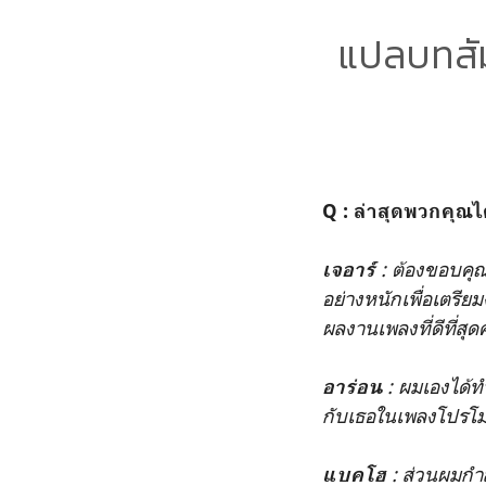
แปลบทสั
Q : ล่าสุดพวกคุณไ
: ต้องขอบค
เจอาร์
อย่างหนักเพื่อเตร
ผลงานเพลงที่ดีที่สุด
: ผมเองได้ทำ
อาร่อน
กับเธอในเพลงโปรโม
: ส่วนผมกำล
แบคโฮ