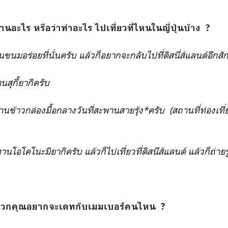
อะไร หรือว่าทำอะไร ไปเที่ยวที่ไหนในญี่ปุ่นบ้าง ?
นมอร่อยที่นั่นครับ แล้วก็อยากจะกลับไปที่ดิสนี่ส์แลนด์อีกสักค
สุกี้ยากิครับ
ข้าวกล่องมื้อกลางวันที่สะพานสายรุ้ง*ครับ (สถานที่ท่องเที่ยว
โอโคโนะมิยากิครับ แล้วก็ไปเที่ยวที่ดิสนีส์แลนด์ แล้วก็ถ่า
ิง พวกคุณอยากจะเดทกับเมมเบอร์คนไหน ?