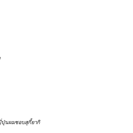
ย
ปุ่นผมชอบสุกี้ยากิ