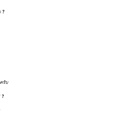
ร ?
ครับ
' ?