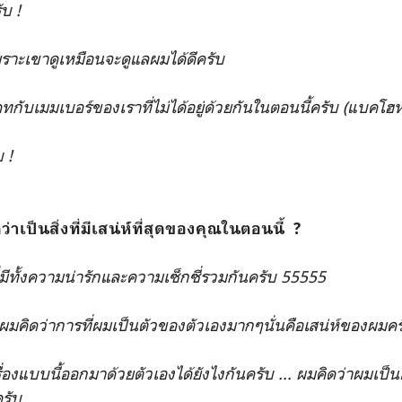
ับ !
พราะเขาดูเหมือนจะดูแลผมได้ดีครับ
กับเมมเบอร์ของเราที่ไม่ได้อยู่ด้วยกันในตอนนี้ครับ (แบคโฮ
 !
ดว่าเป็นสิ่งที่มีเสน่ห์ที่สุดของคุณในตอนนี้ ?
่มีทั้งความน่ารักและความเซ็กซี่รวมกันครับ 55555
ผมคิดว่าการที่ผมเป็นตัวของตัวเองมากๆนั่นคือเสน่ห์ของผมคร
่องแบบนี้ออกมาด้วยตัวเองได้ยังไงกันครับ ... ผมคิดว่าผมเป็น
รับ