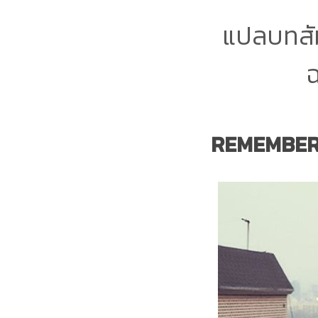
แปลบทสั
ฉ
REMEMBER