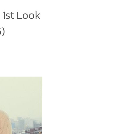
1st Look
6)