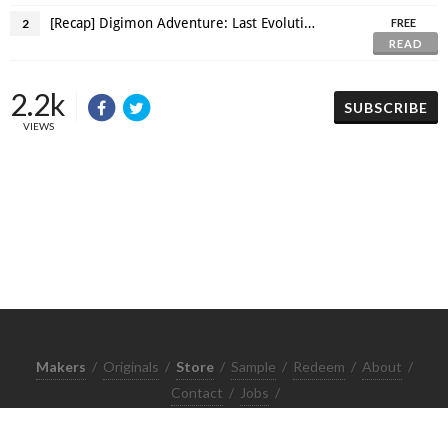
[Recap] Digimon Adventure: Last Evolution Kizuna จากมุมมองและความรู้สึก
2
FREE
READ
2.2k
SUBSCRIBE
VIEWS
Makers
/
Originals
/
Store
/
Sample
/
Redeem
/
About
/
Contact
/
Jobs
/
Copyrights © 2015 All Rights Reserved by Minimore
ภาพและเนื้อหาในเว็บไซต์นี้เป็นงานมีลิขสิทธิ์ ห้ามทำซ้ำหรือดัดแปลง