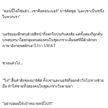
"ตอนนี้ไม่ใช่แล้ว...เขาคือคอนเนอร์" มาร์คัสพูด "และเขาเป็นหนึ่ง
ในพวกเรา"
นอร์ธมองอีกคนด้วยสีหน้ากึ่งตกใจปนกับสงสัย แต่ทั้งสองก็ถูกคั่น
บทสนทนาโดยกลุ่มคนสองคนในชุดเกราะเต็มยศที่มีตัวอักษร
ภาษาอังกฤษสลักเอาไว้ว่า S.W.A.T
ซวยแล้วไง...
"วิ่ง!" สิ้นคำสั่งของมาร์คัส ทั้งเขาและนอร์ธก็ออกตัววิ่งไปทางซ้าย
มือ ทำให้ชายทั้งสองคนในชุดเกราะวิ่งตามมา
"อย่าปล่อยให้เป้าหมายหนีไป!!!"