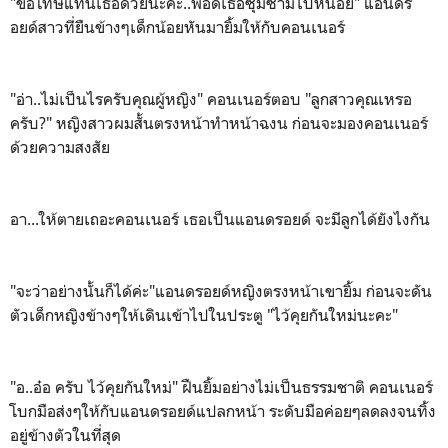
"ขอโทษแทนเธอด้วยนะคะ..พอดีเธอซุ่มซ่ามไปหน่อย" แอนดร
อยด์สาวที่ยืนข้างๆเด็กน้อยหันมายิ้มให้กับคอนเนอร์
"อ่า..ไม่เป็นไรครับคุณผู้หญิง" คอนเนอร์ตอบ "ลูกสาวคุณเหรอ
ครับ?" หญิงสาวผมสั้นตรงหน้าทำหน้าฉงน ก่อนจะมองคอนเนอร์
ด้วยความสงสัย
อา...ให้ตายเถอะคอนเนอร์ เธอเป็นแอนดรอยด์ จะมีลูกได้ยังไงกัน
"จะว่าอย่างนั้นก็ได้ค่ะ"แอนดรอยด์หญิงตรงหน้าเขายิ้ม ก่อนจะดัน
ตัวเด็กหญิงข้างๆให้เดินเข้าไปในประตู "ไว้คุยกันใหม่นะคะ"
"อ..อ๋อ ครับ ไว้คุยกันใหม่" ฝืนยิ้มอย่างไม่เป็นธรรมชาติ คอนเนอร์
โบกมือส่งๆให้กับแอนดรอยด์แปลกหน้า ระดับมือค่อยๆลดลงจนทิ้ง
อยู่ข้างตัวในที่สุด