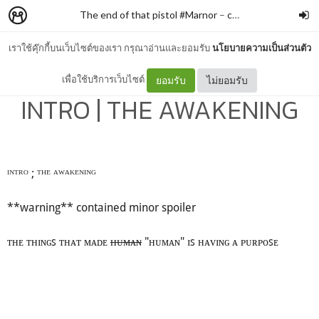
The end of that pistol #Marnor
–
conoisabignerd
เราใช้คุ๊กกี้บนเว็บไซต์ของเรา กรุณาอ่านและยอมรับ
นโยบายความเป็นส่วนตัว
โพสต์นี้มีเนื้อหาที่อาจไม่เหมาะสมกับเยาวชน
เพื่อใช้บริการเว็บไซต์
ยอมรับ
ไม่ยอมรับ
INTRO | THE AWAKENING
ᴵᴺᵀᴿᴼ ; ᵀᴴᴱ ᴬᵂᴬᴷᴱᴺᴵᴺᴳ
**warning** contained minor spoiler
ᴛʜᴇ ᴛʜɪɴɢꜱ ᴛʜᴀᴛ ᴍᴀᴅᴇ
ʜᴜᴍᴀɴ
"ʜᴜᴍᴀɴ" ɪꜱ ʜᴀᴠɪɴɢ ᴀ ᴘᴜʀᴘᴏꜱᴇ