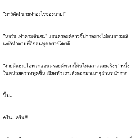
"มาร์คัส! นายทำอะไรของนาย!"
"นอร์ธ..ทำตามฉันซะ" แอนดรอยด์สาวจิ๊ปากอย่างไม่สบอารมณ์
แต่ก็ทำตามที่อีกคนพูดอย่างโดยดี
"ง่ายดีแฮะ..ไอพวกแอนดรอยด์พวกนี้มันไม่ฉลาดเลยจริงๆ" หนึ่ง
ในหน่วยสวาทพูดขึ้น เสียงหัวเราะดังออกมาเบาๆผ่านหน้ากาก
ปิ๊บ..
ครืน...ครืน!!!