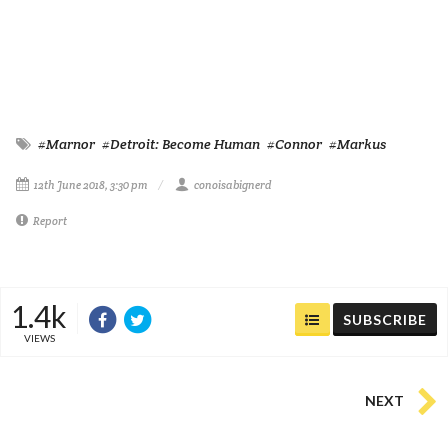
#Marnor
#Detroit: Become Human
#Connor
#Markus
12th June 2018, 3:30 pm
conoisabignerd
Report
1.4k
SUBSCRIBE
VIEWS
NEXT