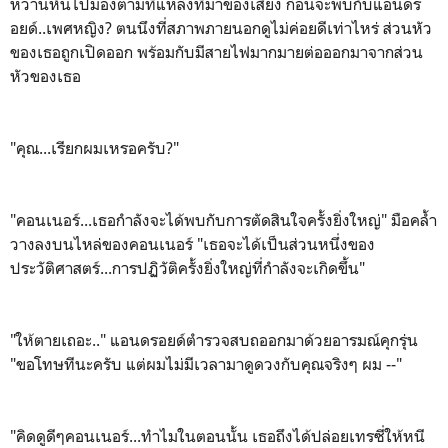
หวานหันไปมองตามที่แหล่งที่มาของเสียง ก่อนจะพบกับแอนดร
อยด์..เพศหญิง? ตนนึงที่สภาพภายนอกดูไม่ค่อยดีเท่าไหร่ ส่วนหัว
ของเธอถูกเปิดออก พร้อมกับมีสายไฟมากมายต่อออกมาจากส่วน
หัวของเธอ
"คุณ...เรียกผมเหรอครับ?"
"คอนเนอร์...เธอกำลังจะได้พบกับการตัดสินใจครั้งยิ่งใหญ่" มือคล้ำ
วางลงบนไหล่ของคอนเนอร์ "เธอจะได้เป็นส่วนหนึ่งของ
ประวัติศาสตร์...การปฏิวัติครั้งยิ่งใหญ่ที่กำลังจะเกิดขึ้น"
"ให้ตายเถอะ.." แอนดรอยด์ตำรวจสบถออกมาด้วยอารมณ์คุกรุ่น
"ขอโทษทีนะครับ แต่ผมไม่มีเวลามาดูดวงกับคุณจริงๆ ผม --"
"คิดดูดีๆคอนเนอร์...ทำไมในตอนนั้น เธอถึงได้ปล่อยเทรซี่ให้หนี