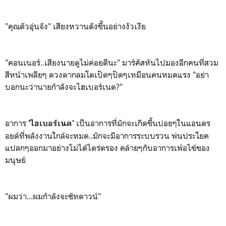
"คุณตัวอุ่นจัง" เสียงหวานดังขึ้นอย่างงัวเงีย
"คอนเนอร์..เสียงนายดูไม่ค่อยดีนะ" มาร์คัสหันไปมองอีกคนที่สวม
สีหน้าเพลียๆ ดวงตากลมโตเปิดๆปิดๆเหมือนคนหมดแรง "อย่า
บอกนะว่านายกำลังจะไฮเบอร์เนต?"
อาการ
เป็นอาการที่มักจะเกิดขึ้นบ่อยๆในแอนดร
'ไฮเบอร์เนต'
อยด์ที่พลังงานใกล้จะหมด..มักจะมีอาการระบบรวน พ่นประโยค
แปลกๆออกมาอย่างไม่ได้ไตร่ตรอง คล้ายๆกับอาการเพ้อไข้ของ
มนุษย์
"ผมว่า...ผมกำลังจะชัทดาวน์"