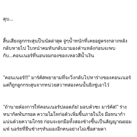
ตุบ...
สิ้นเสียงลูกกระสุนปืนนัดล่าสุด จู่ๆน้ำหนักที่เคยอยู่ตรงกลางหลัง
กลับหายไป ใบหน้าคมหันกลับมามองด้านหลังก่อนจะพบ
กับ...คอนเนอร์ที่นอนจมกองของเหลวสีน้ำเงิน
"คอนเนอร์!!!" มาร์คัสพยายามที่จะวิ่งกลับไปหาร่างของคอนเนอร์
แต่ก็ถูกลูกกระสุนจากหน่วยสวาทสองคนนั้นยิงขู่เอาไว้
"ถ้านายต้องการให้คอนเนอร์ปลอดภัย! มอบตัวซะ มาร์คัส!" ร่าง
หนากัดฟันกรอด ความโมโหก่อตัวเพิ่มขึ้นภายในใจ มือหนากำ
แน่นด้วยความโกรธ ก่อนจะยกมือทั้งสองข้างขึ้นเป็นสัญญาณยอม
แพ้ นอร์ธที่ยืนข้างๆหันมองอีกคนอย่างไม่เชื่อสายตา