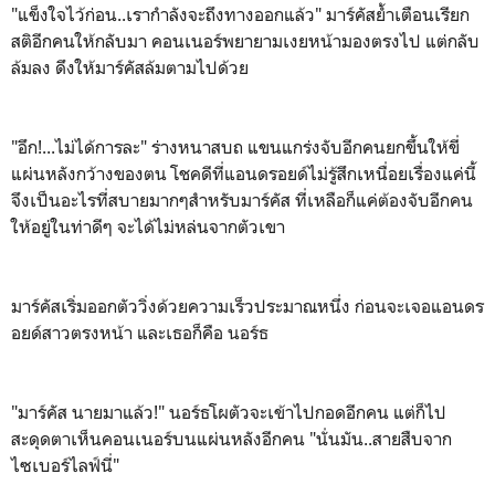
"แข็งใจไว้ก่อน..เรากำลังจะถึงทางออกแล้ว" มาร์คัสย้ำเตือนเรียก
สติอีกคนให้กลับมา คอนเนอร์พยายามเงยหน้ามองตรงไป แต่กลับ
ล้มลง ดึงให้มาร์คัสล้มตามไปด้วย
"อึก!...ไม่ได้การละ" ร่างหนาสบถ แขนแกร่งจับอีกคนยกขึ้นให้ขี่
แผ่นหลังกว้างของตน โชคดีที่แอนดรอยด์ไม่รู้สึกเหนื่อยเรื่องแค่นี้
จึงเป็นอะไรที่สบายมากๆสำหรับมาร์คัส ที่เหลือก็แค่ต้องจับอีกคน
ให้อยู่ในท่าดีๆ จะได้ไม่หล่นจากตัวเขา
มาร์คัสเริ่มออกตัววิ่งด้วยความเร็วประมาณหนึ่ง ก่อนจะเจอแอนดร
อยด์สาวตรงหน้า และเธอก็คือ นอร์ธ
"มาร์คัส นายมาแล้ว!" นอร์ธโผตัวจะเข้าไปกอดอีกคน แต่ก็ไป
สะดุดตาเห็นคอนเนอร์บนแผ่นหลังอีกคน "นั่นมัน..สายสืบจาก
ไซเบอร์ไลฟ์นี่"