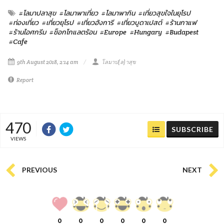
#โลมาปลาสุข
#โลมาพาเที่ยว
#โลมาพากิน
#เที่ยวสุขใจในยุโรป
#ท่องเที่ยว
#เที่ยวยุโรป
#เที่ยวฮังการี
#เที่ยวบูดาเปสต์
#ร้านกาแฟ
#ร้านไอศกรีม
#ช็อกโกแลตร้อน
#Europe
#Hungary
#Budapest
#Cafe
9th August 2018, 2:14 am
โลมาป(ล)าสุข
Report
470
SUBSCRIBE
VIEWS
PREVIOUS
NEXT
0
0
0
0
0
0