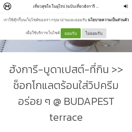
เที่ยวสุขใจ ในยุโรป (ฉบับเที่ยวฮังการี Hungary)
–
โลมาป(ล
เราใช้คุ๊กกี้บนเว็บไซต์ของเรา กรุณาอ่านและยอมรับ
นโยบายความเป็นส่วนตัว
เพื่อใช้บริการเว็บไซต์
ยอมรับ
ไม่ยอมรับ
ฮังการี-บูดาเปสต์-ที่กิน >>
ช็อกโกแลตร้อนใส่วิปครีม
อร่อย ๆ @ BUDAPEST
terrace