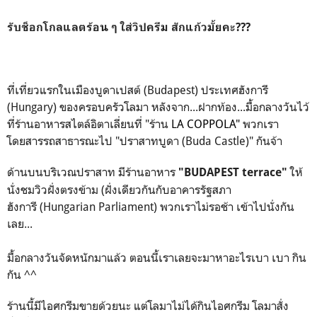
รับช็อกโกลแลตร้อน ๆ ใส่วิปครีม สักแก้วมั้ยคะ???
ที่เที่ยวแรกในเมืองบูดาเปสต์ (Budapest) ประเทศฮังการี
(Hungary) ของครอบครัวโลมา หลังจาก...ฝากท้อง...
มื้อกลางวันไว้
ที่ร้านอาหารสไตล์อิตาเลี่ยนที่ "ร้าน
LA COPPOLA"
พวกเรา
โดยสารรถสาธารณะไป "ปราสาทบูดา (Buda Castle)" กันจ้า
ด้านบนบริเวณปราสาท มีร้านอาหาร
ให้
"BUDAPEST terrace"
นั่งชมวิวฝั่งตรงข้าม (ฝั่งเดียวกันกับอาคารรัฐสภา
ฮังการี (Hungarian Parliament) พวกเราไม่รอช้า เข้าไปนั่งกัน
เลย...
มื้อกลางวันจัดหนักมาแล้ว ตอนนี้เราเลยจะมาหาอะไรเบา เบา กิน
กัน ^^
ร้านนี้มีไอศกรีมขายด้วยนะ แต่โลมาไม่ได้กินไอศกรีม โลมาสั่ง