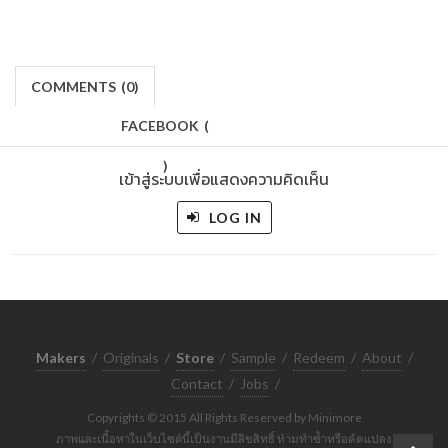
COMMENTS
(
0)
FACEBOOK
(
)
เข้าสู่ระบบเพื่อแสดงความคิดเห็น
LOG IN
Makers
/
Originals
/
Store
/
Sample
/
Redeem
/
About
/
Contact
/
Jobs
/
Copyrights © 2015 All Rights Reserved by Minimore
ภาพและเนื้อหาในเว็บไซต์นี้เป็นงานมีลิขสิทธิ์ ห้ามทำซ้ำหรือดัดแปลง