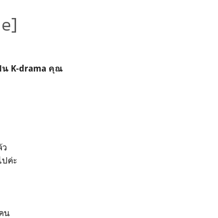
ie]
นแฟน K-drama คุณ
้ว
ไปค่ะ
6 คน