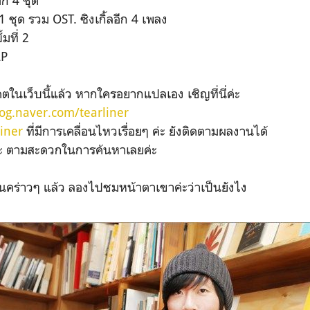
ีก 4 ชุด
 1 ชุด รวม OST. ซิงเกิ้ลอีก 4 เพลง
้มที่ 2
LP
เดตในเว็บนี้แล้ว หากใครอยากแปลเอง เชิญที่นี่ค่ะ
og.naver.com/tearliner
iner
ที่มีการเคลื่อนไหวเรื่อยๆ ค่ะ ยังติดตามผลงานได้
ีค่ะ ตามสะดวกในการค้นหาเลยค่ะ
านคร่าวๆ แล้ว ลองไปชมหน้าตาเขาค่ะว่าเป็นยังไง