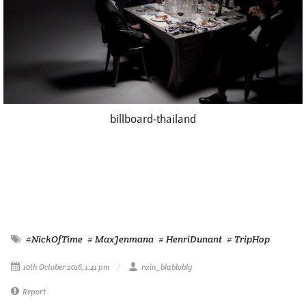
billboard-thailand
#NickOfTime
# MaxJenmana
# HenriDunant
# TripHop
10th October 2016, 1:41 pm
rain_blablobly
Report