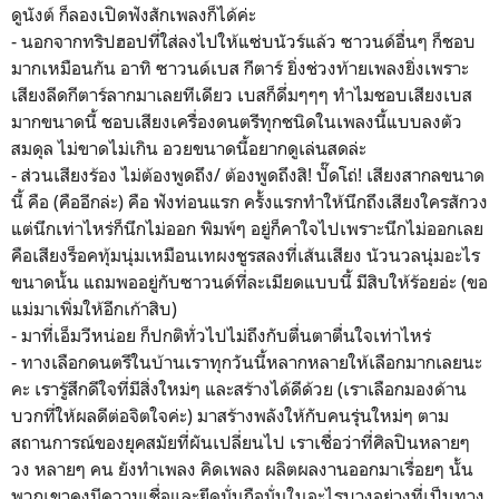
ดูนังต์ ก็ลองเปิดฟังสักเพลงก็ได้ค่ะ
- นอกจากทริปฮอปที่ใส่ลงไปให้แซ่บนัวร์แล้ว ซาวนด์อื่นๆ ก็ชอบ
มากเหมือนกัน อาทิ ซาวนด์เบส กีตาร์ ยิ่งช่วงท้ายเพลงยิ่งเพราะ
เสียงลีดกีตาร์ลากมาเลยทีเดียว เบสก็ดึ่มๆๆๆ ทำไมชอบเสียงเบส
มากขนาดนี้ ชอบเสียงเครื่องดนตรีทุกชนิดในเพลงนี้แบบลงตัว
สมดุล ไม่ขาดไม่เกิน อวยขนาดนี้อยากดูเล่นสดล่ะ
- ส่วนเสียงร้อง ไม่ต้องพูดถึง/ ต้องพูดถึงสิ! ปั๊ดโถ่! เสียงสากลขนาด
นี้ คือ (คืออีกล่ะ) คือ ฟังท่อนแรก ครั้งแรกทำให้นึกถึงเสียงใครสักวง
แต่นึกเท่าไหร่ก็นึกไม่ออก พิมพ์ๆ อยู่ก็คาใจไปเพราะนึกไม่ออกเลย
คือเสียงร็อคทุ้มนุ่มเหมือนเทผงชูรสลงที่เส้นเสียง นัวนวลนุ่มอะไร
ขนาดนั้น แถมพออยู่กับซาวนด์ที่ละเมียดแบบนี้ มีสิบให้ร้อยอ่ะ (ขอ
แม่มาเพิ่มให้อีกเก้าสิบ)
- มาที่เอ็มวีหน่อย ก็ปกติทั่วไปไม่ถึงกับตื่นตาตื่นใจเท่าไหร่
- ทางเลือกดนตรีในบ้านเราทุกวันนี้หลากหลายให้เลือกมากเลยนะ
คะ เรารู้สึกดีใจที่มีสิ่งใหม่ๆ และสร้างได้ดีด้วย (เราเลือกมองด้าน
บวกที่ให้ผลดีต่อจิตใจค่ะ) มาสร้างพลังให้กับคนรุ่นใหม่ๆ ตาม
สถานการณ์ของยุคสมัยที่ผันเปลี่ยนไป เราเชื่อว่าที่ศิลปินหลายๆ
วง หลายๆ คน ยังทำเพลง คิดเพลง ผลิตผลงานออกมาเรื่อยๆ นั้น
พวกเขาคงมีความเชื่อและยึดมั่นถือมั่นในอะไรบางอย่างที่เป็นทาง