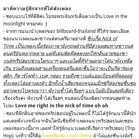
มาที่ความรู้สึกจากที่ได้ฟังเพลง
- ชอบแบบไร้ที่ติสิค่ะ ไม่รอพระจันทร์เต็มดวงเป็น Love in the
moonlight หรอกค่ะ :)
- จากการแนะนำเพลงของ billboard-thailand ที่ให้รายละเอียด
ของแนวเพลงและซาวนด์ดนตรีมาอย่างดี
ซิงเกิ้ล Nick of
Time เป็นเพลงเนื้อร้องภาษาอังกฤษล้วนที่มีส่วนผสมทางซาวนด์
ดนตรีอันหลากหลาย แต่ที่เด่นชัดที่สุดคงยกให้กลิ่นอายของซา
วนด์ทริปฮอปชวนโยกเบาๆ และเมโลดี้ที่ทำออกมาได้น่าฟังเหลือ
เกิน รวมถึงผสมผสานเครื่องดนตรีแต่ละชิ้นไม่ว่าจะเป็นกีตาร์อะคู
สติก, กีตาร์ไฟฟ้า, เบส, กลอง รวมถึงซาวนด์แอมเบียนต์ที่คลออยู่
ทั้งเพลงได้อย่างลงตัว อีกทั้งน้ำเสียงของหนุ่มแม็กซ์ก็ต้องขอชื่นชม
อย่างตรงไปตรงมาว่า ฟังวนซ้ำได้เรื่อยๆ แบบไม่มีเบื่อเลยทีเดียว
เรื่องจริงค่ะ ฟังวนซ้ำได้เรื่อยๆ จนตอนนี้ร้องติดปากท่อนสุดท้าย
ไปละ
Love me right in the nick of time oh oh
- ชอบที่มีกลิ่นอายของทริปฮอปอยู่ในเพลงนี้ ก็ไม่ได้รู้จักแนวนี้ดีนัก
แค่เคยฟังวงหนึ่งจากอินโดนีเซียที่ทำเพลงแนวทริปฮอปและชอบ
เพลงของวงนี้มาก เลยทำให้รู้จักแนวเพลงที่เรียกว่าทริปฮอป (Trip
Hop) วงที่ว่านี้ก็คือ
Everybody Loves Irene
ถ้าไม่แย่งซีนวงอังรี