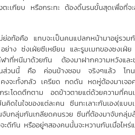
ตะเกียบ หรือกระทะ ต้องดิ้นรนขั้นสุดเพื่อที่จ
ม่ย่อท้อคือ แทบจะเป็นคนแปลกหน้ามาอยู่รวมก
น อย่าง ซ่งเฝ่ยซีเหยียน และรูมเมทของซงเฝ่ย 
ีฬาที่หนีมาด้วยกัน ต้องมาฝากความหวังและช่
นส่วนนี้ คือ ค่อนข้างชอบ จริงๆแล้ว โทนเร
คงจะทั้งกลัว เครียด กดดัน หดหู่ต้องมาเจอค
นกระโดดตึกตาม อดข้าวตายแต่ด้วยความที่คน
ซีนคิดในใจของแต่ละคน ซีนทะเลาะกันเอง(แบบเ
จับกลุ่มกันเกลียดคนรวย ซีนที่ต้องมาจับกลุ่มลุ้
จะดีกัน หรืออยู่ๆสองคนนั้นจะหวานกันเมื่อไหร่แล