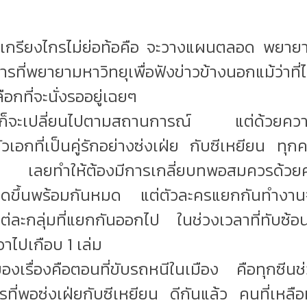
งเกรียงไกรไม่ย่อท้อคือ จะวางแผนตลอด พย
ี่พยายามหาวิทยุเพื่อฟังข่าวข้างนอกแม้ว่าที่ไป
ลือกที่จะนั่งรออยู่เฉยๆ
องก็จะเปลี่ยนไปตามสถานการณ์ แต่ด้วยความ
เอกที่เป็นคู่รักอย่างซ่งเฝ่ย กับซีเหยียน ทุก
เลยทำให้ต้องมีการเกลี่ยบทพอสมควรด้วยควา
กิดขึ้นพร้อมกันหมด แต่ตัวละครแยกกันทำงานจึ
่ละกลุ่มที่แยกกันออกไป ในช่วงเวลาที่ทับซ้
าไปเกือบ 1 เล่ม
ุดของเรื่องคือตอนที่ขับรถหนีในเมือง คือทุกซีน
ี่พอซ่งเฝ่ยกับซีเหยียน ดีกันแล้ว คนที่เหลื