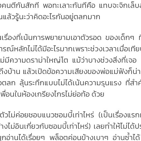
งคนตีกันสักที พอทะเลาะกันทีคือ แทบจะจิกเล็บลุ
แล้วรู้นะว่าคิดอะไรกันอยู่ตลกมาก
เรื่องที่เน้นการพยายามเอาตัวรอด ของเด็กๆ ที่ต
รณ์หลักไม่ได้มีอะไรมากเพราะช่วงเวลาเมื่อเที
 ไม่มีความดราม่าใหญ่โต แม้ว่าบางช่วงสิ่งที่เจ
ดถึงบ้าน แล้วเปิดข้อความเสียงของพ่อแม่ฟังก็น่าห
นวตลก ลุ้นระทึกแบบไม่ได้เน้นความรุนแรง ที่
เพื่อนในห้องเกรียงไกรไม่ย่อท้อ ด้วย
ตัวไม่ค่อยชอบแนวซอมบี้เท่าไหร่ (เป็นเรื่องแร
ข้างไม่อินเกี่ยวกับซอมบี้เท่าไหร่) เลยทำให้ไม่ได
สนุกอ่านได้เรื่อยๆ พล็อตค่อนข้างเบาๆ อ่านซ้ำไ