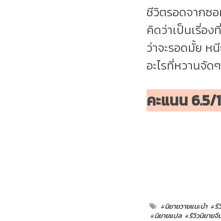
ชีวิตรอดจากซอ
คิดว่าเป็นเรี่อง
ว่าจะรอดมั้ย ห
อะไรที่หวานจัดๆ
คะแนน 6.5
#นิยายวายแนะนำ
#รี
#นิยายแปล
#รีวิวนิยายจี