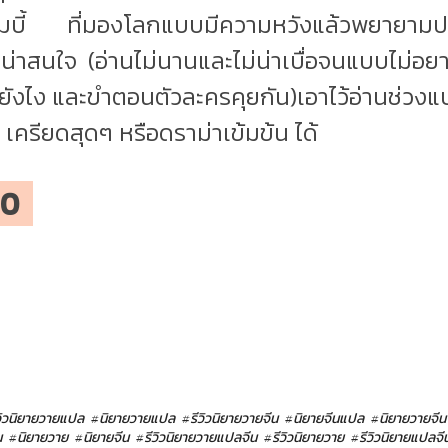
มบี้ ที่มองโลกแบบมีความหวังแล้วพยายามป
ที่น่าสนใจ (อ่านไม่นานและไม่น่าเบื่อจนแบบไม่อยา
นียังไง และขำตอนตัวละครคุยกัน)เอาไว้อ่านช่วงแ
 เครียดสุดๆ หรือดราม่าเข้มข้น ได้
/10
วิวนิยายวายแปล
#นิยายวายแปล
#รีวิวนิยายวายจีน
#นิยายจีนแปล
#นิยายวายจีน
น
#นิยายวาย
#นิยายจีน
#รีวิวนิยายวายแปลจีน
#รีวิวนิยายวาย
#รีวิวนิยายแปลจี