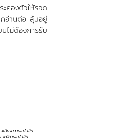
ระคองตัวให้รอด
กอ่านต่อ ลุ้นอยู่
บบไม่ต้องการรับ
#นิยายวายแปลจีน
น
#นิยายแปลจีน