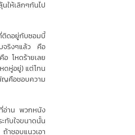
้นให้เลิกๆกันไป
ิดอยู่กับซอมบี้
ยบจริงๆแล้ว คือ
อ คือ โหดร้ายเลย
ดหู่อยู่) แต่โทน
สำคัญคือชอบความ
กที่อ่าน พวกหนัง
้ประทับใจขนาดนั้น
ด้ ถ้าชอบแนวเอา