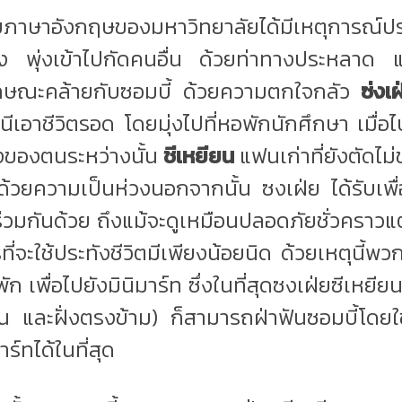
บภาษาอังกฤษของมหาวิทยาลัยได้มีเหตุการณ์ปร
ง พุ่งเข้าไปกัดคนอื่น ด้วยท่าทางประหลาด แ
ีลักษณะคล้ายกับซอมบี้ ด้วยความตกใจกลัว
ซ่งเ
หนีเอาชีวิตรอด โดยมุ่งไปที่หอพักนักศึกษา เมื่อไ
้องของตนระหว่างนั้น
ชีเหยียน
แฟนเก่าที่ยังตัดไม่
ด้วยความเป็นห่วงนอกจากนั้น ซงเฝ่ย ได้รับเพื่อ
่ร่วมกันด้วย ถึงแม้จะดูเหมือนปลอดภัยชั่วคราวแ
รที่จะใช้ประทังชีวิตมีเพียงน้อยนิด ด้วยเหตุนี้พว
 เพื่อไปยังมินิมาร์ท ซึ่งในที่สุดซงเฝ่ยซีเหยียน
น และฝั่งตรงข้าม) ก็สามารถฝ่าฟันซอมบี้โดยใช
าร์ทได้ในที่สุด