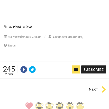
#Friend
# love
5th November 2016, 4:32 am
Thoop-hom Supannopaj
Report
245
SUBSCRIBE
VIEWS
NEXT