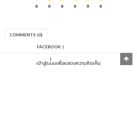
0
0
0
0
0
0
COMMENTS
(
0)
FACEBOOK
(
)
เข้าสู่ระบบเพื่อแสดงความคิดเห็น
LOG IN
Makers
/
Originals
/
Store
/
Sample
/
Redeem
/
About
/
Contact
/
Jobs
/
Copyrights © 2015 All Rights Reserved by Minimore