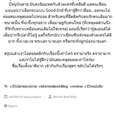
ปัจจุบันตาย มันคงอิมแพคกับตัวละครที่เหลือดี แต่คนเขียน
แน่นอนว่าเลือกจบแบบ Good-End ที่เรารู้สึกว่าอืมม...ออกจะไม่
ค่อยสมเหตุสมผลไปหน่อย สำหรับคนที่ยึดติดกับคนรักคนเดิมมาก
ขนาดนั้น ที่จะทิ้งทุกอย่าง เพื่อมาอยู่กับคนใหม่ (ที่เหตุผลส่วนนึง
ที่รักก็เพราะเหมือนคนเดิมไม่ใช่เหรอ) แถมนี่เรียกว่ากู้ดเอนด์ได้
เต็มปากรึเปล่าก็ไม่รู้ แต่ก็จริงๆนับว่าเขียนซีนพังของตัวละครได้ดี
มาก ทั้งเวยเวย พระเอก นายเอก หรือกระทั่งลูกน้องนายเอก
สรุปแล้วเราไม่ค่อยคลิกกับเรื่องนี้เท่าไหร่ ดราม่าจริง ดราม่ามาก
แต่เราไม่ได้รู้สึกว่ามันสมเหตุสมผลเท่าไหร่อะ
ชื่อเรื่องตั้งมาดีมาก เข้ากันกับเรื่องสุดๆ ขยับไม่ได้จริงๆ
#รีวิวนิยายแปลวาย
#MarinaBookBlog
#review
#รีวิวหนังสือ
19th March 2023, 9:09 pm
Marina Book Blog
Report