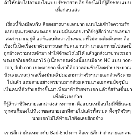
ถ้าให้กลับไปอ่านอะไรแบบ รัชทายาท อีก ก็คงไม่ได้รู้สึกชอบแบบ
เมื่อก่อนแล้ว
เรื่องนี้ก็เหมือนกัน คือสงสารนายเอกมาก แบบไม่เข้าใจความรัก
แบบรุนแรงของพระเอก จนปมมันเฉลยเราก็ยังรู้สึกว่านายเอกน่า
สงสารมากอยู่ดี แต่ก็แอบคิดว่าเป็นพลอตที่ไม่คาดคิดดีนะคะ คือ
เรื่องนี้เปิดเรื่องมาด้วยการบอกกับคนอ่านว่า นายเอกหายไปสองปี
ถูกล้างความทรงจำมา ทำให้จำอะไรไม่ได้ แล้วถูกส่งมาฆ่าพระเอก
พระเอกก็เลยจับเอาไว้ (เนื้อหาตรงช่วงนี้แบบมีฉาก NC แบบ non-
con, dub-con เยอะมากกก ที่เราก็คิดว่าค่อนข้างโหดร้ายประมาณ
นึงเลยแหละ) พอเรื่องมันคลี่ปมออกมาว่าจริงๆนายเอกตัวจริงตาย
ไปแล้ว แถมตายอย่างทรมานมากด้วย ส่วนนายเอกคนปัจจุบัน
เป็นคนที่ตัวร้ายสร้างขึ้นมาเพื่อมาทำร้ายพระเอก แล้วก็สร้างขึ้นมา
เพื่อตัวเองด้วย
ก็รู้สึกว่าชีวิตนายเอกน่าสงสารมากกก คือแบบเหมือนไม่มีที่ยืนเลย
ทุกคนก็มองไปที่เงาของนายเอกที่ตายไปแล้วทั้งหมด ทั้งๆที่จริงๆ
นายเอกไม่ได้ทำอะไรผิดเลยสักอย่าง
เรารู้สึกว่ามันเหมาะกับ Bad-End มาก คือเรารู้สึกว่าถ้านายเอกคน