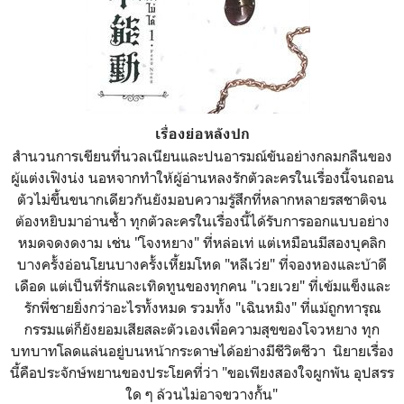
เรื่องย่อหลังปก
สำนวนการเขียนที่นวลเนียนและปนอารมณ์ขันอย่างกลมกลืนของ
ผู้แต่งเฟิงน่ง นอหจากทำให้ผู้อ่านหลงรักตัวละครในเรื่องนี้จนถอน
ตัวไม่ขึ้นขนากเดียวกันยังมอบความรู้สึกที่หลากหลายรสชาติจน
ต้องหยิบมาอ่านซ้ำ ทุกตัวละครในเรื่องนี้ได้รับการออกแบบอย่าง
หมดจดงดงาม เช่น "โจงหยาง" ที่หล่อเท่ แต่เหมือนมีสองบุคลิก
บางครั้งอ่อนโยนบางครั้งเหี้ยมโหด "หลีเว่ย" ที่จองหองและบ้าดี
เดือด แต่เป็นที่รักและเทิดทูนของทุกคน "เวยเวย" ที่เข้มแข็งและ
รักพี่ชายยิ่งกว่าอะไรทั้งหมด รวมทั้ง "เฉินหมิง" ที่แม้ถูกทารุณ
กรรมแต่ก็ยังยอมเสียสละตัวเองเพื่อความสุขของโจวหยาง ทุก
บทบาทโลดแล่นอยู่บนหน้ากระดาษได้อย่างมีชีวิตชีวา นิยายเรื่อง
นี้คือประจักษ์พยานของประโยคที่ว่า "ขอเพียงสองใจผูกพัน อุปสรร
ใด ๆ ล้วนไม่อาจขวางกั้น"