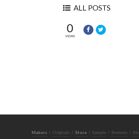
ALL POSTS
0
VIEWS
Makers
/
Originals
/
Store
/
Sample
/
Redeem
/
Ab