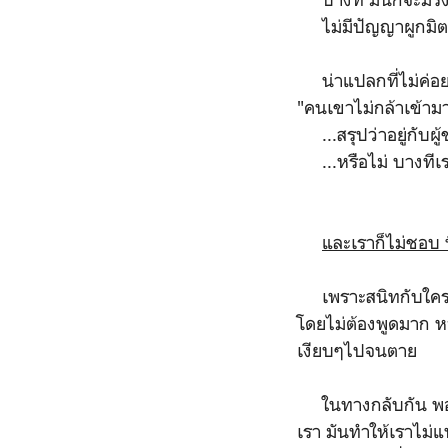
ไม่มีปัญญาผูกมิตร
น่าแปลกที่ไม่ค่อยรู้
"คนเขาไม่กล้าเข้ามา
...สรุปว่าอยู่กับ
...หรือไม่ บางทีเร
และเราก็ไม่ชอบ ที
เพราะสนิทกับใครยาก
โดยไม่ต้องพูดมาก หาก
เงียบๆไปจนตาย
ในทางกลับกัน พอเรา
เรา มันทำให้เราไม่แน