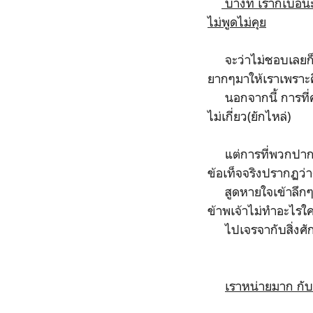
บางที เราก็เบื่อ
ไม่พูดไม่คุย
จะว่าไม่ชอบเลยก็เกิ
ยากๆมาให้เราเพราะค
นอกจากนี้ การที่คน
ไม่เกี่ยว(ยักไหล่)
แต่การที่พวกปากหอ
ข้อเท็จจริงปรากฏว่
สูดหายใจเข้าลึกๆ แ
ข้าพเจ้าไม่ทำอะไรใค
ไปเจรจากับสิ่งศักดิ์
เราหน่ายมาก กับก