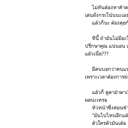
ไม่ทันต้องหาคำตอบน
เล่นฝั่งกระโน้นนะเอ
แล้วก็นะ ต้องคุยกับ
ทีนี้ ถ้ามันไม่มีอะไ
ปรึกษาคุณ แน่นอน เ
แล้วเนี่ย???
มีคนบอกว่าคนแบบคุณ
เพราะเวลาต้องการผ่
แล้วก็ ดูตาม้าตาเรื
ผลน่ะเหรอ
หัวหน้าซึ่งค่อนข้า
"มันไปไหนอีกแล้ว
ตัวใครตัวมันเด้อ