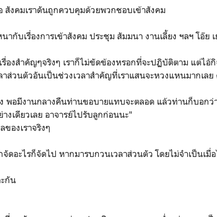
 สังคมเราดันถูกควบคุมด้วยพวกชอบเข้าสังคม
นากับเรื่องการเข้าสังคม ประชุม สัมมนา งานเลี้ยง ฯลฯ โอ๊ย
รื่องสำคัญๆจริงๆ เราก็ไม่ขัดข้องหรอกที่จะปฏิบัติตาม แต่ไ
ลาส่วนตัวอันเป็นช่วงเวลาสำคัญที่เราแสนจะหวงแหนมากเลย 
่ง พอมีงานกลางคืนท่านขอบายแทบจะตลอด แล้วท่านก็บอกว่
่างเดียวเลย อาจารย์ไปรับลูกก่อนนะ"
ลของเราจริงๆ
ัดอะไรก็จัดไป หากมารบกวนเวลาส่วนตัว โดยไม่จำเป็นเมื่อ
ะกัน