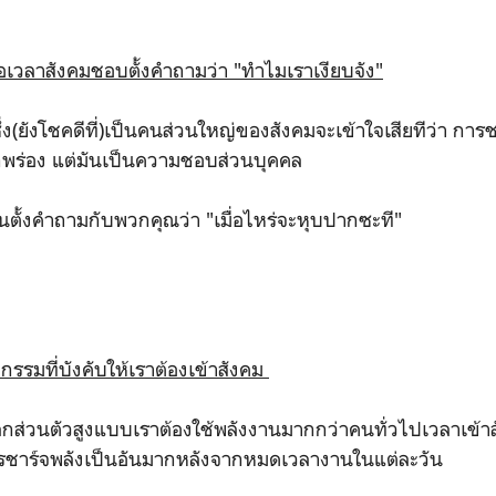
บื่อเวลาสังคมชอบตั้งคำถามว่า "ทำไมเราเงียบจัง"
ง(ยังโชคดีที่)เป็นคนส่วนใหญ่ของสังคมจะเข้าใจเสียทีว่า กา
บกพร่อง แต่มันเป็นความชอบส่วนบุคคล
ตั้งคำถามกับพวกคุณว่า "เมื่อไหร่จะหุบปากซะที"
กรรมที่บังคับให้เราต้องเข้าสังคม
ลกส่วนตัวสูงแบบเราต้องใช้พลังงานมากกว่าคนทั่วไปเวลาเข้า
ารชาร์จพลังเป็นอันมากหลังจากหมดเวลางานในแต่ละวัน