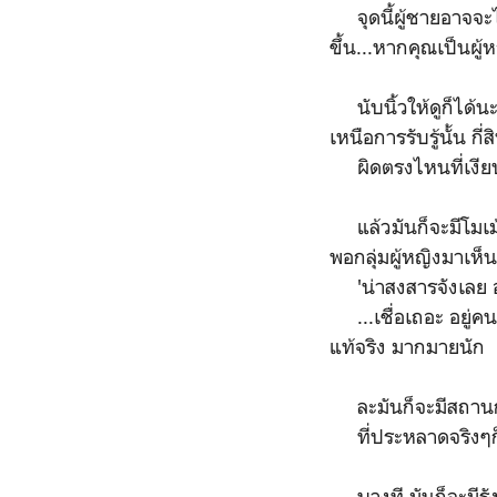
จุดนี้ผู้ชายอาจจะไม่
ขึ้น...หากคุณเป็นผู้
นับนิ้วให้ดูก็ได้นะ ท
เหนือการรับรู้นั้น กี่
ผิดตรงไหนที่เงี
แล้วมันก็จะมีโมเม้
พอกลุ่มผู้หญิงมาเห็น
'น่าสงสารจังเลย อ
...เชื่อเถอะ อยู่คน
แท้จริง มากมายนัก
ละมันก็จะมีสถานการ
ที่ประหลาดจริงๆก็
บางที มันก็จะมีรังสี